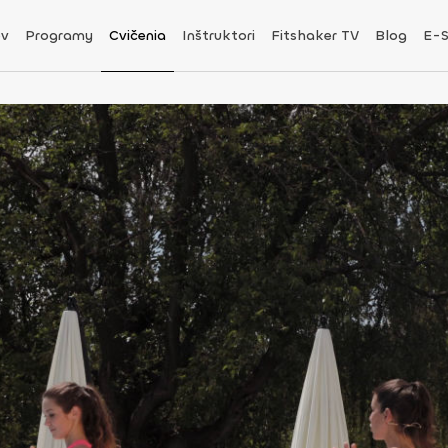
v
Programy
Cvičenia
Inštruktori
Fitshaker TV
Blog
E-