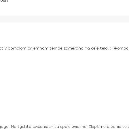
idení
päť v pomalom príjemnom tempe zameraná na celé telo. :-)
Pomôc