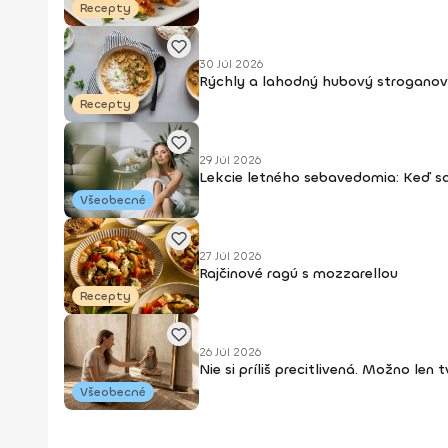
Recepty
30 Júl 2026
Rýchly a lahodný hubový stroganov
Recepty
29 Júl 2026
Lekcie letného sebavedomia: Keď s
Všeobecné
27 Júl 2026
Rajčinové ragú s mozzarellou
Recepty
26 Júl 2026
Nie si príliš precitlivená. Možno len
Všeobecné