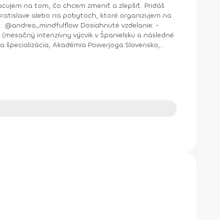
jem na tom, čo chcem zmeniť a zlepšiť. Pridáš
nštruktor Aerobiku, Step aerobiku, Cvičenia s pomôckami (FACE CZECH academy), Trnava, 2004 • Kurz tanečnej a pohybovej terapie (OZ Arte