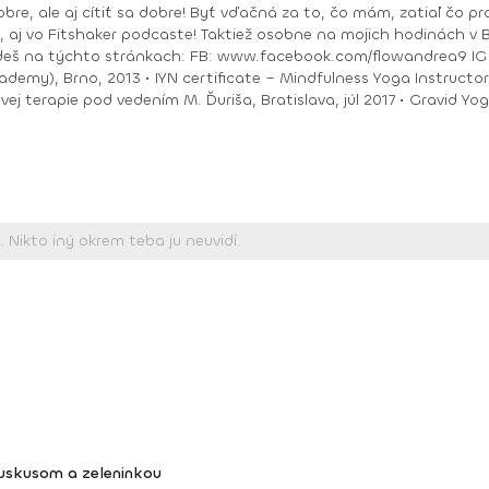
bre, ale aj cítiť sa dobre! Byť vďačná za to, čo mám, zatiaľ čo pracu
ea9 IG : @andrea_mindfulflow Dosiahnuté vzdelanie: •
ačný intenzívny výcvik v Španielsku a následné
Piešťany, 2018 • I
kuskusom a zeleninkou