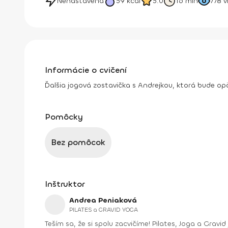
Nenastavená
59
kcal
5.0
16 min
778
v
Informácie o cvičení
Ďalšia jogová zostavička s Andrejkou, ktorá bude o
Pomôcky
Bez pomôcok
Inštruktor
Andrea Peniaková
PILATES a GRAVID YOGA
Teším sa, že si spolu zacvičíme! Pilates, Joga a Gravid joga. Na týchto cvičeniach sa spolu uvidíme. Zlepšíme držanie tela, silu aj ohybnosť, dýchanie a verím, že aj vzťah k