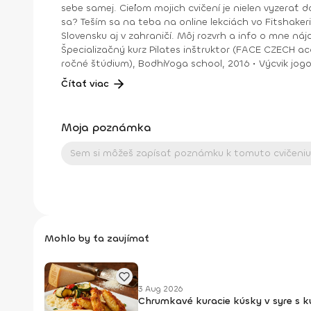
sebe samej. Cieľom mojich cvičení je nielen vyzerať do
sa? Teším sa na teba na online lekciách vo Fitshakeri, aj vo Fitshaker podcaste! Taktiež osobne na mojich hodinách v Bratislave alebo na pobytoch, ktoré organizujem na
Slovensku aj v zahraničí. Môj rozvrh a info o mne nájdeš na týchto stránkach: FB: www.facebook.com/flowandr
Špecializačný kurz Pilates inštruktor (FACE CZECH academy), Brno, 2013 • IYN certificate – Mindfulness Yoga Instructor (mes
ročné štúdium), BodhiYoga school, 2016 • Výcvik jogovej terapie pod vedením M. Ďuriša, Bratislava, júl 2017 • Gravid Yoga špecializácia, Akadémia Powerjoga Slovensko,
Čítať viac
Moja poznámka
Mohlo by ťa zaujímať
3 Aug 2026
Chrumkavé kuracie kúsky v syre s 