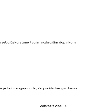
a sebaláska stane tvojím najkrajším doplnkom
 tvoje telo reaguje na to, čo prežilo kedysi dávno
Zobraziť viac