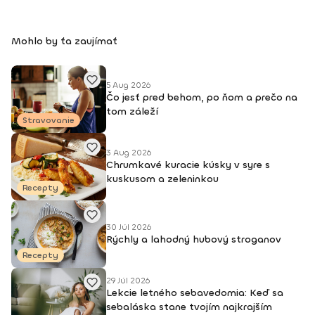
Mohlo by ťa zaujímať
5 Aug 2026
Čo jesť pred behom, po ňom a prečo na
tom záleží
Stravovanie
3 Aug 2026
Chrumkavé kuracie kúsky v syre s
kuskusom a zeleninkou
Recepty
30 Júl 2026
Rýchly a lahodný hubový stroganov
Recepty
29 Júl 2026
Lekcie letného sebavedomia: Keď sa
sebaláska stane tvojím najkrajším