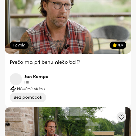
12 min
4.9
Prečo ma pri behu niečo bolí?
Jan Kempa
HIIT
Náučné video
Bez pomôcok