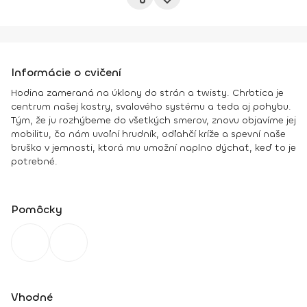
Informácie o cvičení
Hodina zameraná na úklony do strán a twisty. Chrbtica je
centrum našej kostry, svalového systému a teda aj pohybu.
Tým, že ju rozhýbeme do všetkých smerov, znovu objavíme jej
mobilitu, čo nám uvoľní hrudník, odľahčí kríže a spevní naše
bruško v jemnosti, ktorá mu umožní naplno dýchať, keď to je
potrebné.
Pomôcky
Vhodné