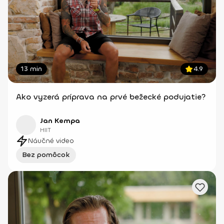
13 min
4.9
Ako vyzerá príprava na prvé bežecké podujatie?
Jan Kempa
HIIT
Náučné video
Bez pomôcok