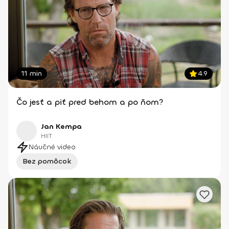
11 min
4.9
Čo jesť a piť pred behom a po ňom?
Jan Kempa
HIIT
Náučné video
Bez pomôcok