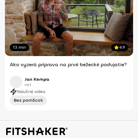
13 min
4.9
Ako vyzerá príprava na prvé bežecké podujatie?
Jan Kempa
HIIT
Náučné video
Bez pomôcok