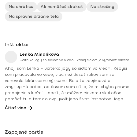
Na chrbticu
Ak nemôžeš skákať
Na strečing
Na správne držanie tela
Inštruktor
Lenka Minarikova
Učiteľka jogy so sídlom vo Viedni, ktorej cieľom je vytvárať priestor, kde sa môžeme cítiť živí, prítomní a prepojení.
Ahoj, som Lenka – učiteľka jogy so sídlom vo Viedni. Kedysi
som pracovala vo vede, viac než desať rokov som sa
venovala lekárskemu výskumu. Bola to zaujímavá a
zmysluplná práca, no časom som cítila, že mi chýba priame
prepojenie s ľuďmi – pocit, že môžem niekomu skutočne
pomôcť tu a teraz a ovplyvniť jeho život instantne. Joga
bola už dlho mojou súčasťou – oporou, vášňou aj spôsobom,
Čítať viac
ako sa spájať so sebou aj s ostatnými. Postupne som si
uvedomila, že práve jej zdieľanie je to, čo mi dáva najväčší
zmysel. Vo svojom učení prepájam vedu a starovekú
východnú filozofiu. Mám hlboké porozumenie anatómie a
Zapojené partie
fascinujú ma súvislosti medzi telom a mysľou. Na hodinách