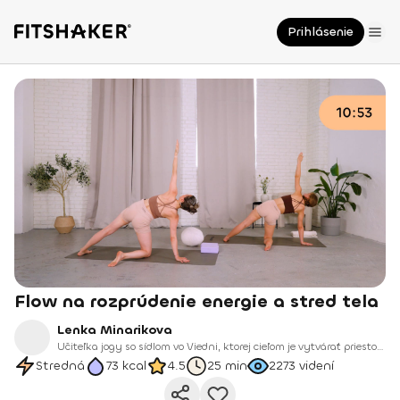
Prihlásenie
Flow na rozprúdenie energie a stred tela
Lenka Minarikova
Učiteľka jogy so sídlom vo Viedni, ktorej cieľom je vytvárať priestor, kde sa môžeme cítiť živí, prítomní a prepojení.
Stredná
73
kcal
4.5
25 min
2273
videní