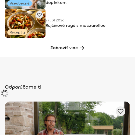
doplnkom
Všeobecné
27 Júl 2026
Rajčinové ragú s mozzarellou
Recepty
Zobraziť viac
Odporúčame ti