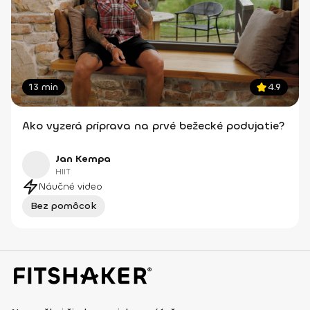
13 min
4.9
Ako vyzerá príprava na prvé bežecké podujatie?
Jan Kempa
HIIT
Náučné video
Bez pomôcok