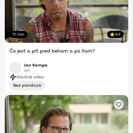
11 min
4.9
Čo jesť a piť pred behom a po ňom?
Jan Kempa
HIIT
Náučné video
Bez pomôcok