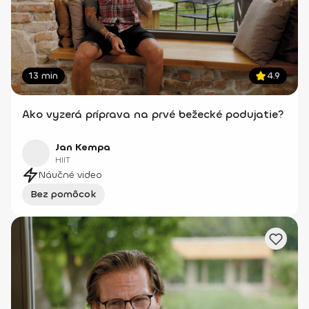
13 min
4.9
Ako vyzerá príprava na prvé bežecké podujatie?
Jan Kempa
HIIT
Náučné video
Bez pomôcok