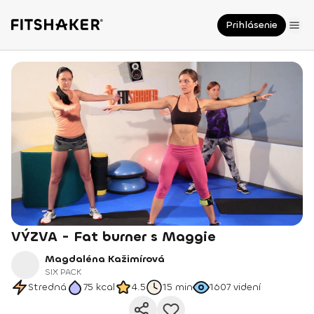
Prihlásenie
VÝZVA - Fat burner s Maggie
Magdaléna Kažimírová
SIX PACK
Stredná
75
kcal
4.5
15 min
1607
videní