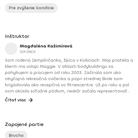
Pre zvýšenie kondície
Inštruktor
Magdaléna Kažimírová
SIX PACK
Som rodená Zemplínčanka, žijúca v Košiciach. Moji priatelia a
klienti ma volajú Maggie. V oblasti bodybuildingu sa
pohybujem a pracujem od roku 2003. Začínala som ako
obyčajná rekreačná cvičenka a popri strednej škole som
brigádovala ako recepčná vo fitnescentre. Už po roku a pol
som okúsila súťažné pódium, neskôr začala reprezentovať
Slovensko a vtedy sa začala aj moja trénerská dráha.
Čítať viac
Netrénujem iba bežných rekreačných cvičencov, ale aj tých,
ktorí dnes už majú doma zbierky medailí. Okrem toho sa
venujem manuálnym technikám, ako sú osteodynamika,
Dornova metóda, spinal touch či reflexológia. Maximum
Zapojené partie
svojej pracovnej energie, vedomostí a skúseností venujem
práve svojim klientom v snahe pomáhať im pri
Brucho