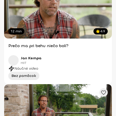
12 min
4.9
Prečo ma pri behu niečo bolí?
Jan Kempa
HIIT
Náučné video
Bez pomôcok