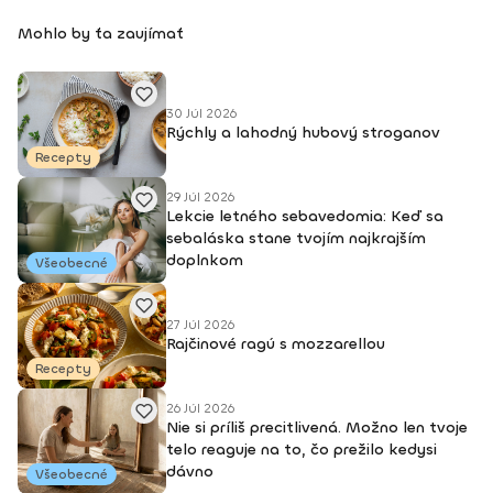
Mohlo by ťa zaujímať
30 Júl 2026
Rýchly a lahodný hubový stroganov
Recepty
29 Júl 2026
Lekcie letného sebavedomia: Keď sa
sebaláska stane tvojím najkrajším
doplnkom
Všeobecné
27 Júl 2026
Rajčinové ragú s mozzarellou
Recepty
26 Júl 2026
Nie si príliš precitlivená. Možno len tvoje
telo reaguje na to, čo prežilo kedysi
dávno
Všeobecné