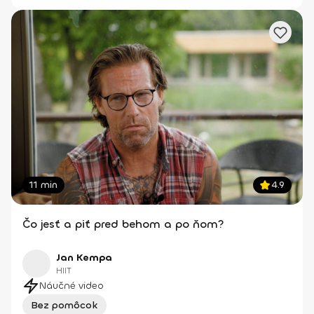
11 min
4.9
Čo jesť a piť pred behom a po ňom?
Jan Kempa
HIIT
Náučné video
Bez pomôcok