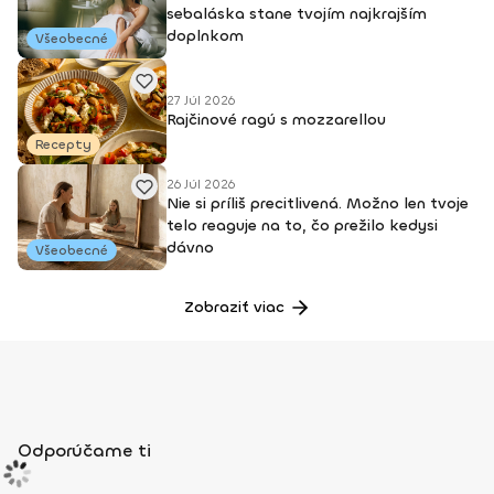
sebaláska stane tvojím najkrajším
doplnkom
Všeobecné
27 Júl 2026
Rajčinové ragú s mozzarellou
Recepty
26 Júl 2026
Nie si príliš precitlivená. Možno len tvoje
telo reaguje na to, čo prežilo kedysi
dávno
Všeobecné
Zobraziť viac
Odporúčame ti