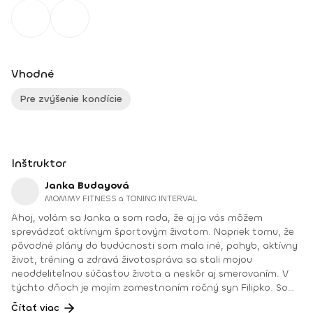
Vhodné
Pre zvýšenie kondície
Inštruktor
Janka Budayová
MOMMY FITNESS a TONING INTERVAL
Ahoj, volám sa Janka a som rada, že aj ja vás môžem
sprevádzať aktívnym športovým životom. Napriek tomu, že
pôvodné plány do budúcnosti som mala iné, pohyb, aktívny
život, tréning a zdravá životospráva sa stali mojou
neoddeliteľnou súčasťou života a neskôr aj smerovaním. V
týchto dňoch je mojím zamestnaním ročný syn Filipko. Som
mamičkou na materskej dovolenke, ktorú si mimoriadne
Čítať viac