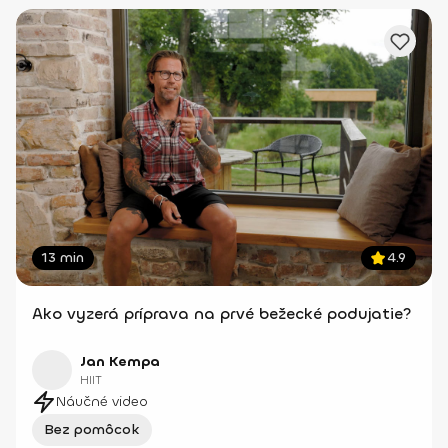
13 min
4.9
Ako vyzerá príprava na prvé bežecké podujatie?
Jan Kempa
HIIT
Náučné video
Bez pomôcok