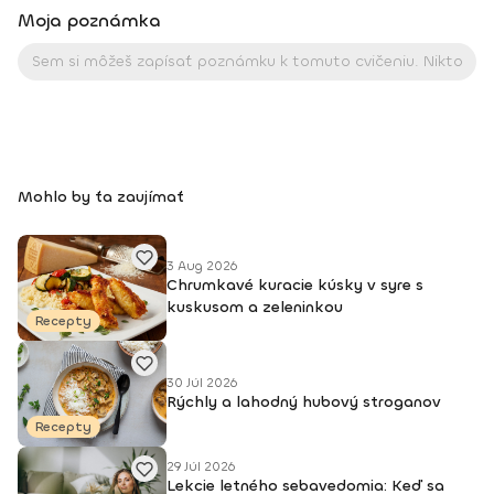
znovu postavíš, koľko rán dokážeš prijať a nezastavia ťa. Len
Moja poznámka
tak sa víťazí!“ „ Netreba robiť v živote veľké veci, ale malé
skutky s veľkou láskou.“
Mohlo by ťa zaujímať
3 Aug 2026
Chrumkavé kuracie kúsky v syre s
kuskusom a zeleninkou
Recepty
30 Júl 2026
Rýchly a lahodný hubový stroganov
Recepty
29 Júl 2026
Lekcie letného sebavedomia: Keď sa