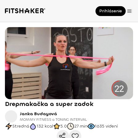
Prihlásenie
Drepmakačka a super zadok
Janka Budayová
MOMMY FITNESS a TONING INTERVAL
Stredná
132
kcal
5.0
27 min
1635
videní