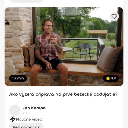
13 min
4.9
Ako vyzerá príprava na prvé bežecké podujatie?
Jan Kempa
HIIT
Náučné video
Bez pomôcok