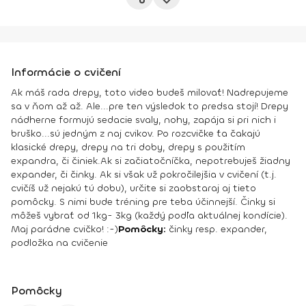
Informácie o cvičení
Ak máš rada drepy, toto video budeš milovať! Nadrepujeme
sa v ňom až až. Ale...pre ten výsledok to predsa stojí! Drepy
nádherne formujú sedacie svaly, nohy, zapája si pri nich i
bruško...sú jedným z naj cvikov. Po rozcvičke ťa čakajú
klasické drepy, drepy na tri doby, drepy s použitím
expandra, či činiek.
Ak si začiatočníčka, nepotrebuješ žiadny
expander, či činky. Ak si však už pokročilejšia v cvičení (t.j.
cvičíš už nejakú tú dobu), určite si zaobstaraj aj tieto
pomôcky. S nimi bude tréning pre teba účinnejší. Činky si
môžeš vybrať od 1kg- 3kg (každý podľa aktuálnej kondície).
Maj parádne cvičko! :-)
Pomôcky:
činky resp. expander,
podložka na cvičenie
Pomôcky