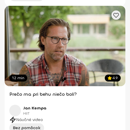
12 min
4.9
Prečo ma pri behu niečo bolí?
Jan Kempa
HIIT
Náučné video
Bez pomôcok