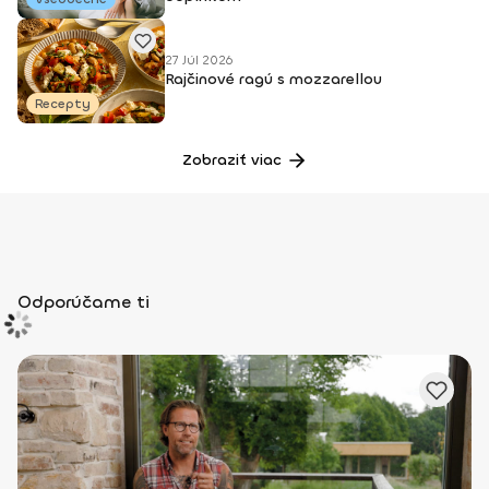
27 Júl 2026
Rajčinové ragú s mozzarellou
Recepty
Zobraziť viac
Odporúčame ti