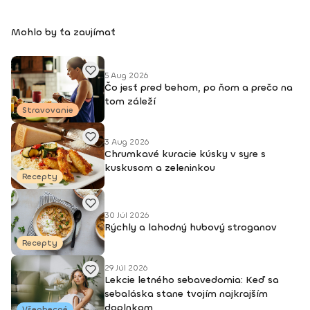
Mohlo by ťa zaujímať
5 Aug 2026
Čo jesť pred behom, po ňom a prečo na
tom záleží
Stravovanie
3 Aug 2026
Chrumkavé kuracie kúsky v syre s
kuskusom a zeleninkou
Recepty
30 Júl 2026
Rýchly a lahodný hubový stroganov
Recepty
29 Júl 2026
Lekcie letného sebavedomia: Keď sa
sebaláska stane tvojím najkrajším
doplnkom
Všeobecné