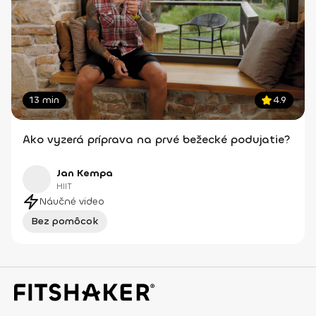
13 min
4.9
Ako vyzerá príprava na prvé bežecké podujatie?
Jan Kempa
HIIT
Náučné video
Bez pomôcok