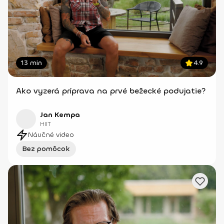
13 min
4.9
Ako vyzerá príprava na prvé bežecké podujatie?
Jan Kempa
HIIT
Náučné video
Bez pomôcok