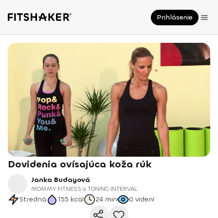
Prihlásenie
Dovidenia ovísajúca koža rúk
Janka Budayová
MOMMY FITNESS a TONING INTERVAL
Stredná
155
kcal
24 min
0
videní