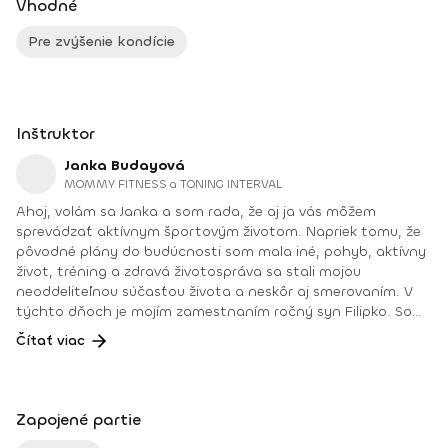
Vhodné
Pre zvýšenie kondície
Inštruktor
Janka Budayová
MOMMY FITNESS a TONING INTERVAL
Ahoj, volám sa Janka a som rada, že aj ja vás môžem
sprevádzať aktívnym športovým životom. Napriek tomu, že
pôvodné plány do budúcnosti som mala iné, pohyb, aktívny
život, tréning a zdravá životospráva sa stali mojou
neoddeliteľnou súčasťou života a neskôr aj smerovaním. V
týchto dňoch je mojím zamestnaním ročný syn Filipko. Som
mamičkou na materskej dovolenke, ktorú si mimoriadne
Čítať viac
užívam. Vďaka úžasnej podpore rodiny a okolia sa aj v tomto
období môžem venovať svojej práci fitnes trénerky,
poradenstvu pre výživu a zdravý životný štýl, ale aj
aktívnemu súťaženiu ako pretekárky SANK (Slovenská
Zapojené partie
asociácia naturálnej kulturistiky). Svoje medicínske,