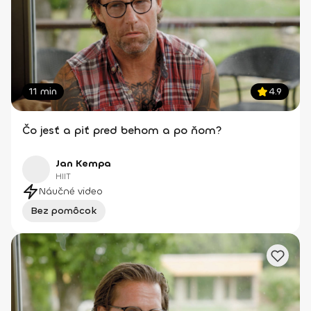
11 min
4.9
Čo jesť a piť pred behom a po ňom?
Jan Kempa
HIIT
Náučné video
Bez pomôcok