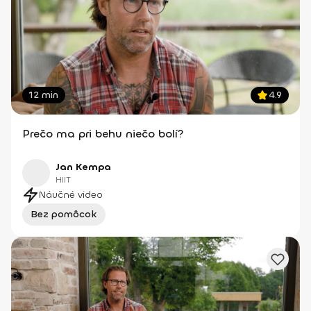
12 min
4.9
Prečo ma pri behu niečo bolí?
Jan Kempa
HIIT
Náučné video
Bez pomôcok