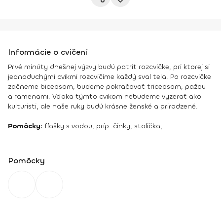
Informácie o cvičení
Prvé minúty dnešnej výzvy budú patriť rozcvičke, pri ktorej si
jednoduchými cvikmi rozcvičíme každý sval tela. Po rozcvičke
začneme bicepsom, budeme pokračovať tricepsom, pažou
a ramenami. Vďaka týmto cvikom nebudeme vyzerať ako
kulturisti, ale naše ruky budú krásne ženské a prirodzené.
Pomôcky:
fľašky s vodou, príp. činky, stolička,
Pomôcky