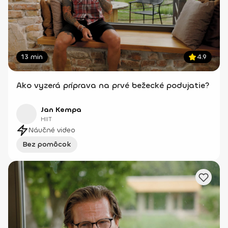
13 min
4.9
Ako vyzerá príprava na prvé bežecké podujatie?
Jan Kempa
HIIT
Náučné video
Bez pomôcok