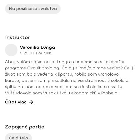
Na posilnenie svalstva
Inštruktor
Veronika Lunga
CIRCUIT TRAINING
Ahoj, volám sa Veronika Lunga a budeme sa stretávať v
programe Circuit training. Čo by si mal/a o mne vedieť? Celý
život som bola vedená k športu, robila som vrcholovo
karate, potom som presedlala na všestrannosť v sokole a
šplhu na lane, no nakoniec som sa dostala ku crossfitu.
Vyštudovala som Vysokú školu ekonomickú v Prahe a
nakoniec som sa rozhodla ísť úplne iným smerom, a to tým,
Čítať viac
čo som robila celý život. Dostať svoje skúsenosti a cestu k
zdravému životnému štýlu medzi ľudí. Nič nefunguje
oddelene, všetko je prepojené, preto aj pri mojej práci
osobnej trénerky a výživovej poradkyne uprednostňujem
Zapojené partie
prístup „body and mind“. Moje zameranie: Redukcia
Komplexné posilnenie pohybového aparátu Hlboký
Celé telo