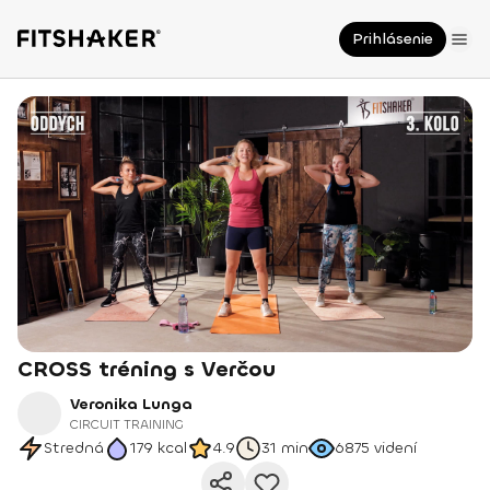
Prihlásenie
CROSS tréning s Verčou
Veronika Lunga
CIRCUIT TRAINING
Stredná
179
kcal
4.9
31 min
6875
videní