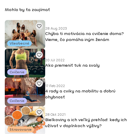
Mohlo by ťa zaujímať
28 Aug 2023
Chýba ti motivácia na cvičenie doma?
Vieme, čo pomáha iným ženám
Všeobecné
20 Júl 2022
Ako premeniť tuk na svaly
Cvičenie
17 Feb 2022
4 rady a cviky na mobilitu a dobrú
ohybnosť
Cvičenie
28 Okt 2021
Bielkoviny a ich veľký prehľad: kedy ich
užívať v doplnkoch výživy?
Stravovanie