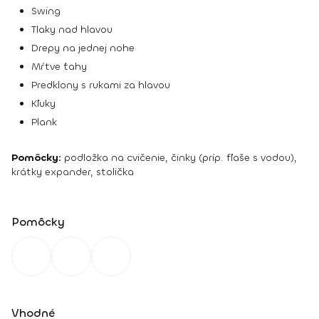
Swing
Tlaky nad hlavou
Drepy na jednej nohe
Mŕtve ťahy
Predklony s rukami za hlavou
Kľuky
Plank
Pomôcky:
podložka na cvičenie, činky (príp. fľaše s vodou),
krátky expander, stolička
Pomôcky
Vhodné