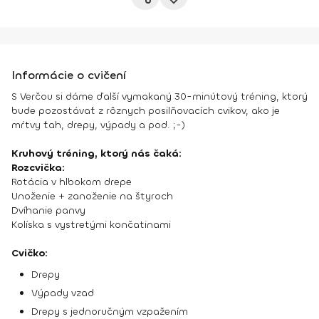
Informácie o cvičení
S Verčou si dáme ďalší vymakaný 30-minútový tréning, ktorý
bude pozostávať z rôznych posilňovacích cvikov, ako je
mŕtvy ťah, drepy, výpady a pod. ;-)
Kruhový tréning, ktorý nás čaká:
Rozcvička:
Rotácia v hlbokom drepe
Unoženie + zanoženie na štyroch
Dvíhanie panvy
Kolíska s vystretými končatinami
Cvičko:
Drepy
Výpady vzad
Drepy s jednoručným vzpažením