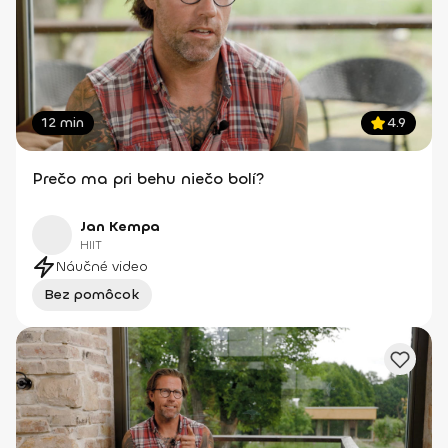
12 min
4.9
Prečo ma pri behu niečo bolí?
Jan Kempa
HIIT
Náučné video
Bez pomôcok