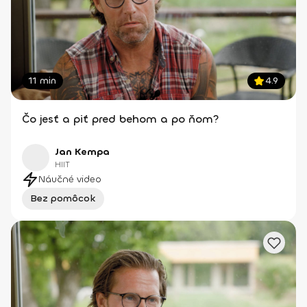
11 min
4.9
Čo jesť a piť pred behom a po ňom?
Jan Kempa
HIIT
Náučné video
Bez pomôcok