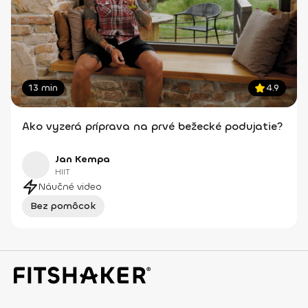
13 min
4.9
Ako vyzerá príprava na prvé bežecké podujatie?
Jan Kempa
HIIT
Náučné video
Bez pomôcok