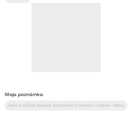
stabilizačný systém Kompenzácia sedavého zamestnania
Výživové poradenstvo, konvenčné, ale aj pre vegetariánov a
vegánov Moje osobné motto: „Sme tým, čím chceme byť, je
len na nás, čo si vyberieme.“
Moja poznámka