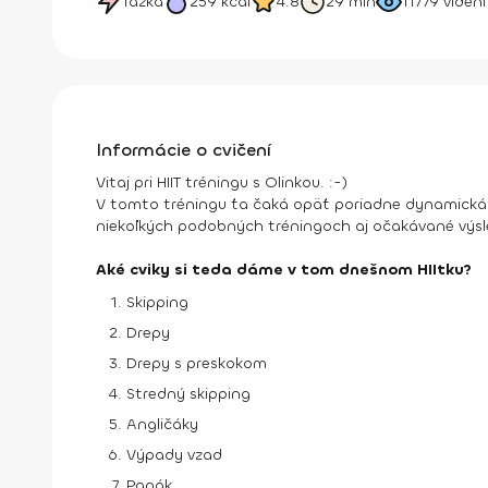
Ťažká
259
kcal
4.8
29 min
11779
videní
Informácie o cvičení
Vitaj pri HIIT tréningu s Olinkou. :-)
V tomto tréningu ťa čaká opäť poriadne dynamická ro
niekoľkých podobných tréningoch aj očakávané výsl
Aké cviky si teda dáme v tom dnešnom HIItku?
Skipping
Drepy
Drepy s preskokom
Stredný skipping
Angličáky
Výpady vzad
Panák