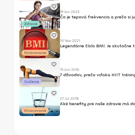
19 Jan 2023
Čo je tepová frekvencia a prečo si ju
Zdravie
10 Nov 2021
Legendárne číslo BMI: Je skutočne t
Stravovanie
15 Jún 2016
7 dôvodov, prečo vďaka HIIT tréni
Cvičenie
27 Júl 2018
Aké benefity pre naše zdravie má d
Stravovanie