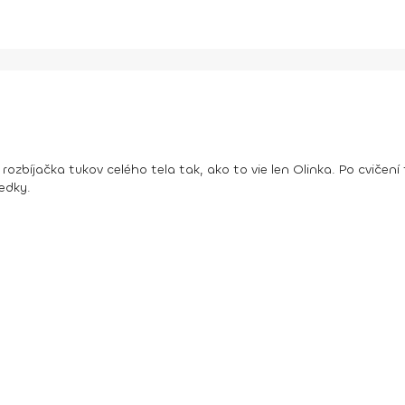
zbíjačka tukov celého tela tak, ako to vie len Olinka. Po cvičen
edky.