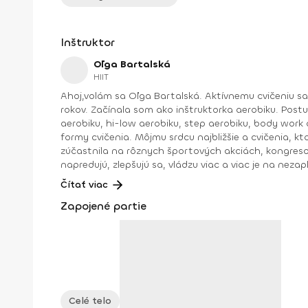
Inštruktor
Oľga Bartalská
HIIT
Ahoj,volám sa Oľga Bartalská. Aktívnemu cvičeniu s
rokov. Začínala som ako inštruktorka aerobiku. Post
aerobiku, hi-low aerobiku, step aerobiku, body work a
formy cvičenia. Môjmu srdcu najbližšie a cvičenia, 
zúčastnila na rôznych športových akciách, kongresoc
napredujú, zlepšujú sa, vládzu viac a viac je na nezap
:).Dosiahnuté vzdelanie: IFFA licencia B, Dance aerobik, Hi-low aerobik,Funky aerobik, Step aerobik, Latino aerobik, Body Work FACE –Bosu ZUMBA FITNES – B1, B2, Zumba
Čítať viac
Zapojené partie
Celé telo