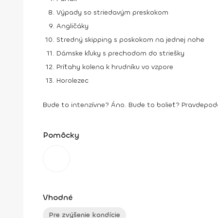
Výpady so striedavým preskokom
Angličáky
Stredný skipping s poskokom na jednej nohe
Dámske kľuky s prechodom do striešky
Príťahy kolena k hrudníku vo vzpore
Horolezec
Bude to intenzívne? Áno. Bude to bolieť? Pravdepodo
Pomôcky
Vhodné
Pre zvýšenie kondície