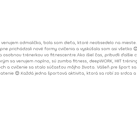
a venujem odmalička, bola som dieťa, ktoré neobsedelo na mieste.
upne prichádzali nové formy cvičenia a vyskúšala som asi všetko 
 osobnou trénerkou vo fitnescentre.Ako išiel čas, pribudli ďalšie 
ktorým sa venujem naplno, sú zumba fitness, deepWORK, HIIT tréni
h a cvičenie sa stalo súčasťou môjho života. Vášeň pre šport sa 
latenie 😊.Každá jedna športová aktivita, ktorá sa robí zo srdca a s
Toning, Zumba Gold, Zumba Tonic DEEPWORK PORT DE BRAS PILOXING CORE LEVEL 1, 2 FITNESS TRÉNER 3