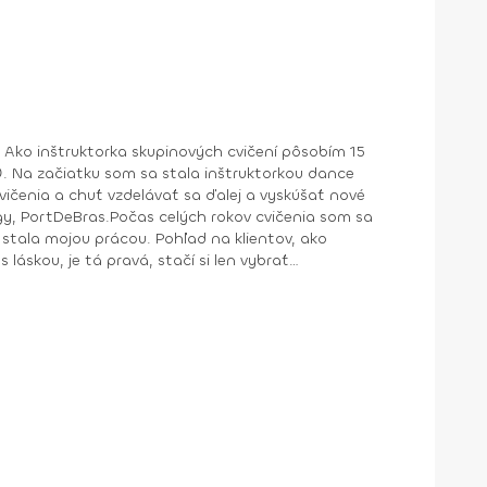
 Ako inštruktorka skupinových cvičení pôsobím 15
. Na začiatku som sa stala inštruktorkou dance
cvičenia a chuť vzdelávať sa ďalej a vyskúšať nové
ngy, PortDeBras.Počas celých rokov cvičenia som sa
stala mojou prácou. Pohľad na klientov, ako
 láskou, je tá pravá, stačí si len vybrať