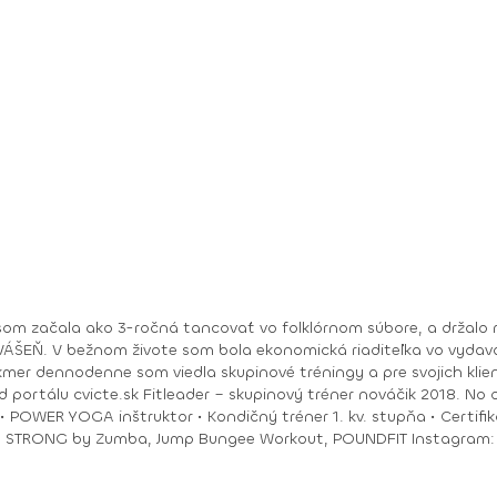
om začala ako 3-ročná tancovať vo folklórnom súbore, a držalo m
ry. No moje hobby –
akmer dennodenne som viedla skupinové tréningy a pre svojich klie
ungee Workout, POUNDFIT Instagram: di_hochi, Facebook: Diana Hô Chí Facebook