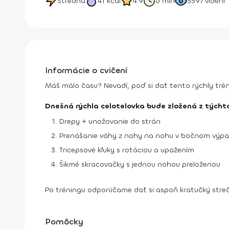
Stredná
41
kcal
4.9
6 min
5597
videní
Informácie o cvičení
Máš málo času? Nevadí, poď si dať tento rýchly tréni
Dnešná rýchla celotelovka bude zložená z týchto
Drepy + unožovanie do strán
Prenášanie váhy z nohy na nohu v bočnom výp
Tricepsové kľuky s rotáciou a upažením
Šikmé skracovačky s jednou nohou preloženou
Po tréningu odporúčame dať si aspoň kratučký streč
Pomôcky