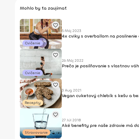
Mohlo by ťa zaujímať
5 Máj 2023
4x cviky s overballom na posilnenie 
Cvičenie
26 Máj 2022
Prečo je posilňovanie s vlastnou vá
Cvičenie
3 Aug 2021
Vegan cuketový chlebík s kešu a be
Recepty
27 Júl 2018
Aké benefity pre naše zdravie má d
Stravovanie