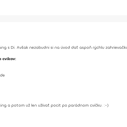
ng s Di. Avšak nezabudni si na úvod dať aspoň rýchlu zahrievačku
 cvikov:
ade
ing a potom už len užívať pocit po parádnom cvičku. :-)