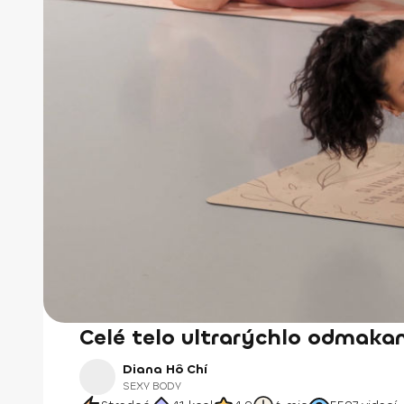
Celé telo ultrarýchlo odmaka
Diana Hô Chí
SEXY BODY