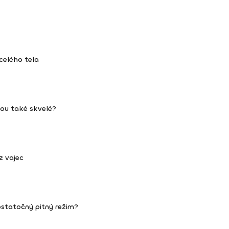
celého tela
hou také skvelé?
z vajec
ostatočný pitný režim?