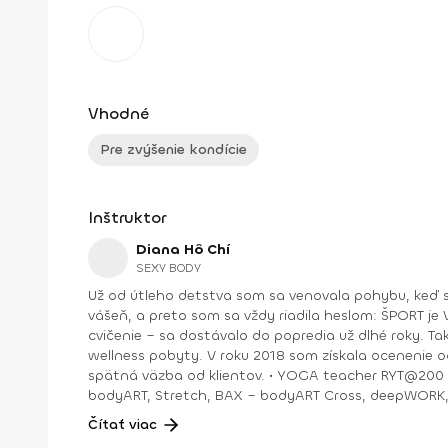
Vhodné
Pre zvýšenie kondície
Inštruktor
Diana Hô Chí
SEXY BODY
Už od útleho detstva som sa venovala pohybu, keď s
vášeň, a preto som sa vždy riadila heslom: ŠPORT je VÁŠEŇ. V bežnom živote som bola ekonomická riaditeľka vo vydavateľstve a mama dospelej dcé
cvičenie – sa dostávalo do popredia už dlhé roky. T
wellness pobyty. V roku 2018 som získala ocenenie od portálu cvicte.sk Fitleader – skupinový tréner nováčik 2018. No oveľa väčším ocenením bola vždy pre mňa pozitívna
spätná väzba od klientov. • YOGA teacher RYT@200 • POWER YOGA inštruktor • Kondičný tréner 1. kv. stupňa • Certifikovaná lektorka skupinových cvičení bodyART Basic,
bodyART, Stretch, BAX – bodyART Cross, deepWORK, STRONG by Zumba, Jump B
skupina: ŠPORT je VÁŠEŇ
Čítať viac