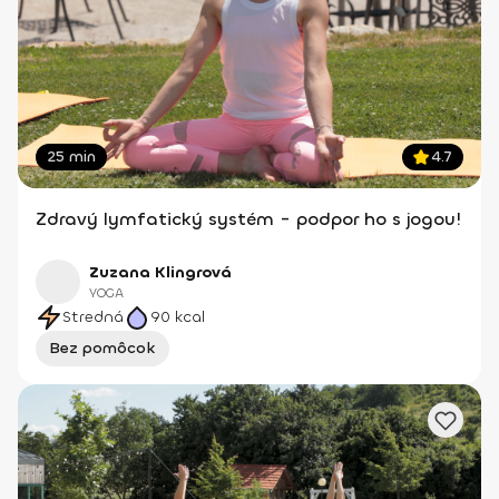
25 min
4.7
Zdravý lymfatický systém - podpor ho s jogou!
Zuzana Klingrová
YOGA
Stredná
90
kcal
Bez pomôcok