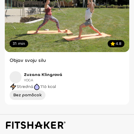
31 min
4.8
Objav svoju silu
Zuzana Klingrová
YOGA
Stredná
116
kcal
Bez pomôcok