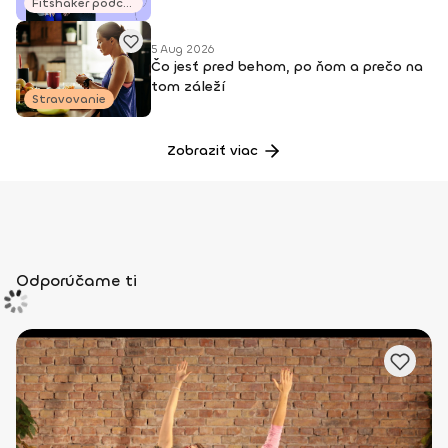
Fitshaker podcasty
5 Aug 2026
Čo jesť pred behom, po ňom a prečo na
tom záleží
Stravovanie
Zobraziť viac
Odporúčame ti