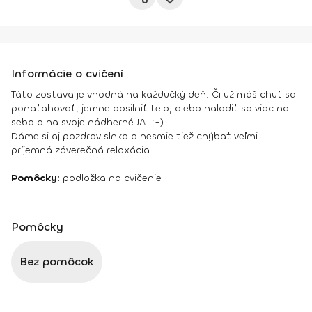
Informácie o cvičení
Táto zostava je vhodná na každučký deň. Či už máš chuť sa
ponaťahovať, jemne posilniť telo, alebo naladiť sa viac na
seba a na svoje nádherné JA. :-)
Dáme si aj pozdrav slnka a nesmie tiež chýbať veľmi
príjemná záverečná relaxácia.
Pomôcky:
podložka na cvičenie
Pomôcky
Bez pomôcok