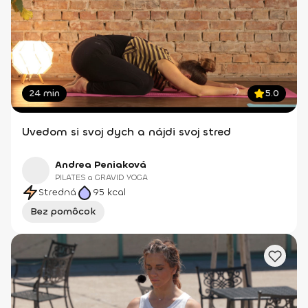
24 min
5.0
Uvedom si svoj dych a nájdi svoj stred
Andrea Peniaková
PILATES a GRAVID YOGA
Stredná
95
kcal
Bez pomôcok