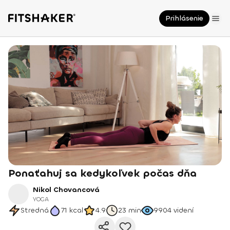
Prihlásenie
Ponaťahuj sa kedykoľvek počas dňa
Nikol Chovancová
YOGA
Stredná
71
kcal
4.9
23 min
9904
videní