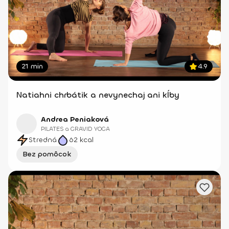
21 min
4.9
Natiahni chrbátik a nevynechaj ani kĺby
Andrea Peniaková
PILATES a GRAVID YOGA
Stredná
62
kcal
Bez pomôcok