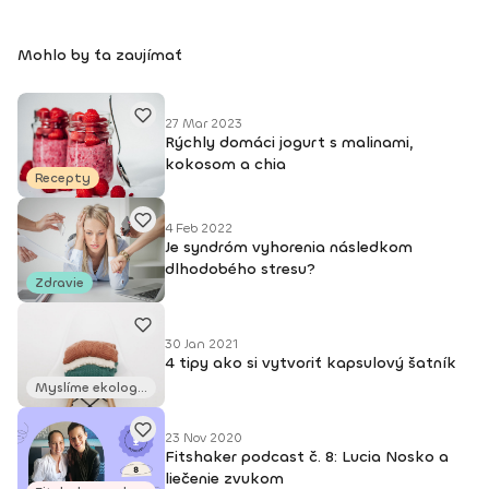
Mohlo by ťa zaujímať
27 Mar 2023
Rýchly domáci jogurt s malinami,
kokosom a chia
Recepty
4 Feb 2022
Je syndróm vyhorenia následkom
dlhodobého stresu?
Zdravie
30 Jan 2021
4 tipy ako si vytvoriť kapsulový šatník
Myslíme ekologicky!
23 Nov 2020
Fitshaker podcast č. 8: Lucia Nosko a
liečenie zvukom