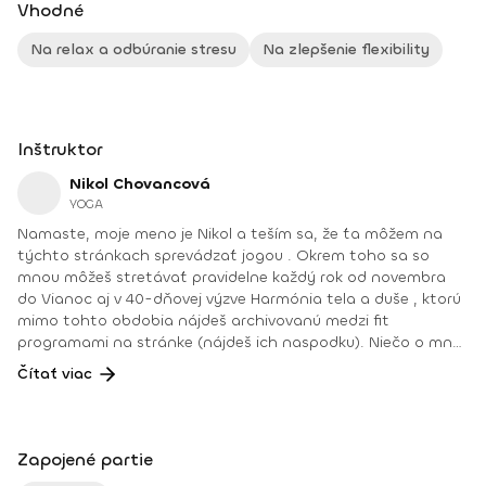
Vhodné
Na relax a odbúranie stresu
Na zlepšenie flexibility
Inštruktor
Nikol Chovancová
YOGA
Namaste, moje meno je Nikol a teším sa, že ťa môžem na
týchto stránkach sprevádzať jogou . Okrem toho sa so
mnou môžeš stretávať pravidelne každý rok od novembra
do Vianoc aj v 40-dňovej výzve Harmónia tela a duše , ktorú
mimo tohto obdobia nájdeš archivovanú medzi fit
programami na stránke (nájdeš ich naspodku). Niečo o mne.
Od detstva som sa venovala rôznym druhom pohybu, najmä
Čítať viac
tancu, pri ktorom som cítila slobodu a radosť. Neskôr som
cvičila aeróbne cvičenia a venovala sa zdravej výžive, až kým
som nenatrafila na jogu. V joge som našla všetko: radosť
z pohybu, uvoľnenie tela a mysle, spojenie so sebou
Zapojené partie
a odpovede na hlbšie otázky. Joge sa aktívne venujem od