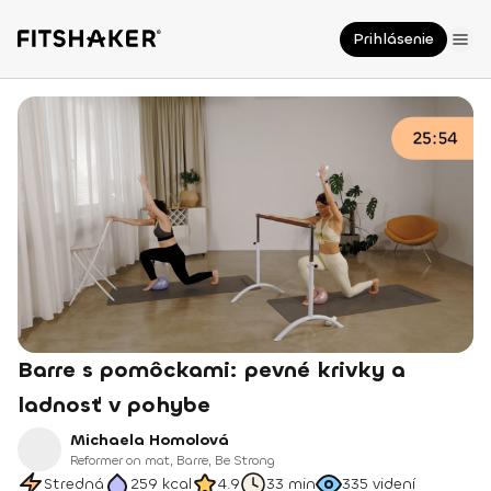
Prihlásenie
Barre s pomôckami: pevné krivky a
ladnosť v pohybe
Michaela Homolová
Reformer on mat, Barre, Be Strong
Stredná
259
kcal
4.9
33 min
335
videní