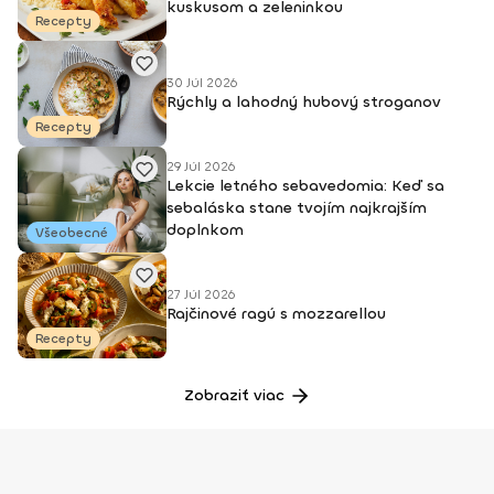
kuskusom a zeleninkou
Recepty
30 Júl 2026
Rýchly a lahodný hubový stroganov
Recepty
29 Júl 2026
Lekcie letného sebavedomia: Keď sa
sebaláska stane tvojím najkrajším
doplnkom
Všeobecné
27 Júl 2026
Rajčinové ragú s mozzarellou
Recepty
Zobraziť viac