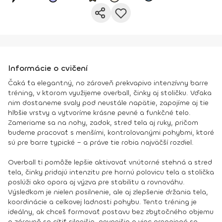
Informácie o cvičení
Čaká ťa elegantný, no zároveň prekvapivo intenzívny barre
tréning, v ktorom využijeme overball, činky aj stoličku. Vďaka
nim dostaneme svaly pod neustále napätie, zapojíme aj tie
hlbšie vrstvy a vytvoríme krásne pevné a funkčné telo.
Zameriame sa na nohy, zadok, stred tela aj ruky, pričom
budeme pracovať s menšími, kontrolovanými pohybmi, ktoré
sú pre barre typické – a práve tie robia najväčší rozdiel.
Overball ti pomôže lepšie aktivovať vnútorné stehná a stred
tela, činky pridajú intenzitu pre hornú polovicu tela a stolička
poslúži ako opora aj výzva pre stabilitu a rovnováhu.
Výsledkom je nielen posilnenie, ale aj zlepšenie držania tela,
koordinácie a celkovej ladnosti pohybu. Tento tréning je
ideálny, ak chceš formovať postavu bez zbytočného objemu
a zároveň sa cítiť silnejšia, pevnejšia a viac prepojená so