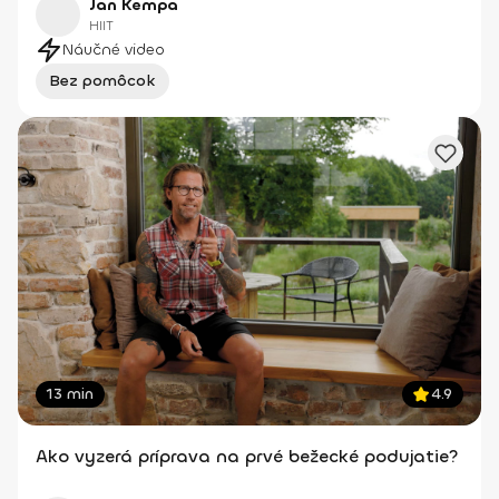
Jan Kempa
HIIT
Náučné video
Bez pomôcok
13 min
4.9
Ako vyzerá príprava na prvé bežecké podujatie?