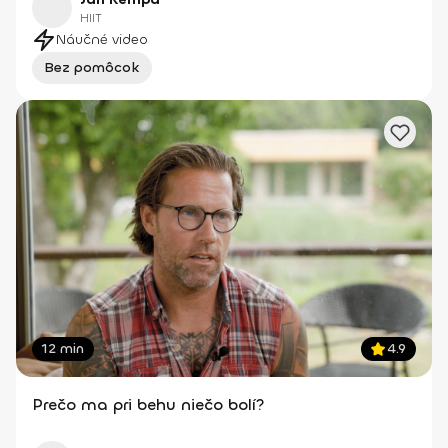
HIIT
Náučné video
Bez pomôcok
12 min
4.9
Prečo ma pri behu niečo bolí?