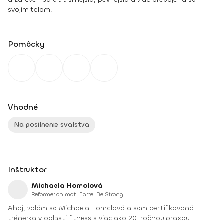
svojím telom.
Pomôcky
Vhodné
Na posilnenie svalstva
Inštruktor
Michaela Homolová
Reformer on mat, Barre, Be Strong
Ahoj, volám sa Michaela Homolová a som certifikovaná
trénerka v oblasti fitness s viac ako 20-ročnou praxou.