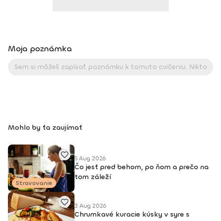
Moja poznámka
Mohlo by ťa zaujímať
5 Aug 2026
Čo jesť pred behom, po ňom a prečo na
tom záleží
Stravovanie
3 Aug 2026
Chrumkavé kuracie kúsky v syre s