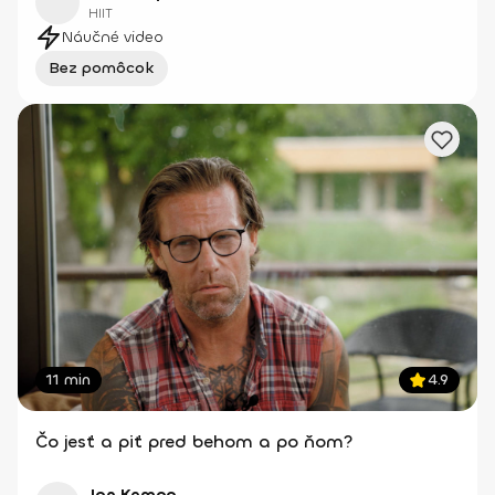
HIIT
Náučné video
Bez pomôcok
11 min
4.9
Čo jesť a piť pred behom a po ňom?
Jan Kempa