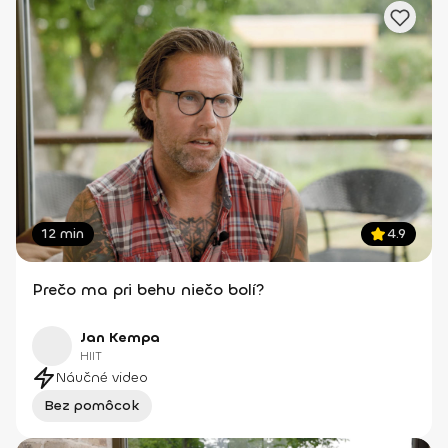
12 min
4.9
Prečo ma pri behu niečo bolí?
Jan Kempa
HIIT
Náučné video
Bez pomôcok