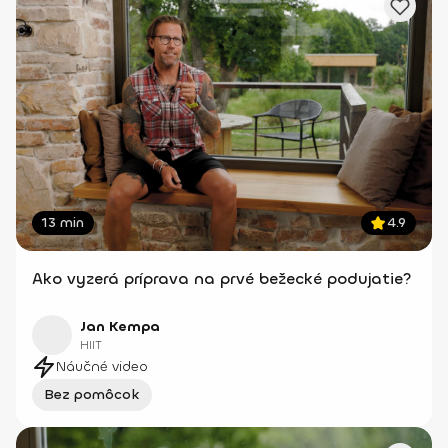
13 min
4.9
Ako vyzerá príprava na prvé bežecké podujatie?
Jan Kempa
HIIT
Náučné video
Bez pomôcok