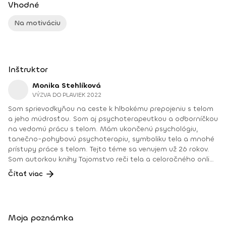
Vhodné
Na motiváciu
Inštruktor
Monika Stehlíková
VÝZVA DO PLAVIEK 2022
Som sprievodkyňou na ceste k hlbokému prepojeniu s telom
a jeho múdrosťou. Som aj psychoterapeutkou a odborníčkou
na vedomú prácu s telom. Mám ukončenú psychológiu,
tanečno-pohybovú psychoterapiu, symboliku tela a mnohé
prístupy práce s telom. Tejto téme sa venujem už 26 rokov.
Som autorkou knihy Tajomstvo reči tela a celoročného online
cyklu tréningov Z HLAVY DO TELA. Mojimi programami,
Čítať viac
tréningmi a konzultáciami prešli tisíce ľudí. Pracujem s veľkou
dávkou ľudskosti a profesionality. Mojou hlbokou túžbou je,
aby sa na Slovensku žilo s väčšou ľahkosťou. Ako? Cez
láskavosť k sebe!
Moja poznámka