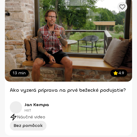
13 min
4.9
Ako vyzerá príprava na prvé bežecké podujatie?
Jan Kempa
HIIT
Náučné video
Bez pomôcok