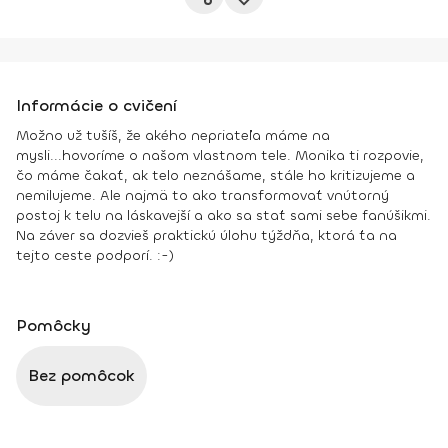
Informácie o cvičení
Možno už tušíš, že akého nepriateľa máme na
mysli...hovoríme o našom vlastnom tele. Monika ti rozpovie,
čo máme čakať, ak telo neznášame, stále ho kritizujeme a
nemilujeme. Ale najmä to ako transformovať vnútorný
postoj k telu na láskavejší a ako sa stať sami sebe fanúšikmi.
Na záver sa dozvieš praktickú úlohu týždňa, ktorá ťa na
tejto ceste podporí. :-)
Pomôcky
Bez pomôcok