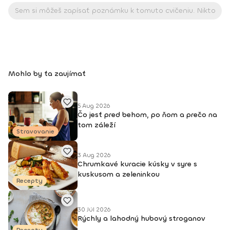
Mohlo by ťa zaujímať
5 Aug 2026
Čo jesť pred behom, po ňom a prečo na
tom záleží
Stravovanie
3 Aug 2026
Chrumkavé kuracie kúsky v syre s
kuskusom a zeleninkou
Recepty
30 Júl 2026
Rýchly a lahodný hubový stroganov