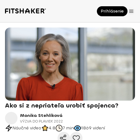
Prihlásenie
Ako si z nepriateľa urobiť spojenca?
Monika Stehlíková
VÝZVA DO PLAVIEK 2022
Náučné video
4.8
7 min
1869
videní