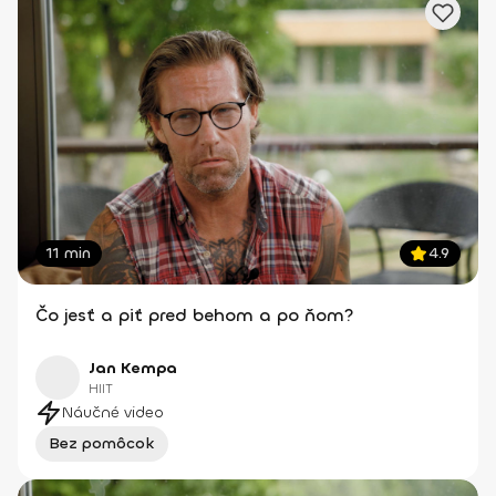
11 min
4.9
Čo jesť a piť pred behom a po ňom?
Jan Kempa
HIIT
Náučné video
Bez pomôcok