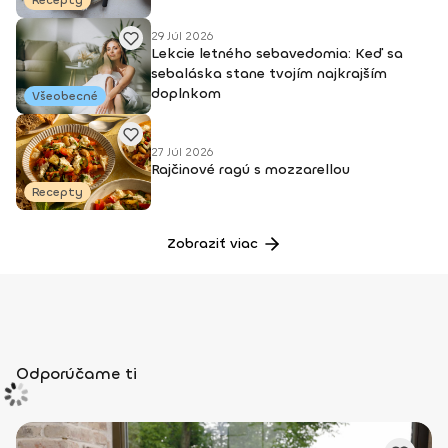
Recepty
29 Júl 2026
Lekcie letného sebavedomia: Keď sa
sebaláska stane tvojím najkrajším
doplnkom
Všeobecné
27 Júl 2026
Rajčinové ragú s mozzarellou
Recepty
Zobraziť viac
Odporúčame ti