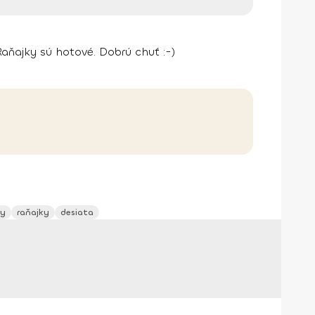
Raňajky sú hotové. Dobrú chuť :-)
zy
raňajky
desiata