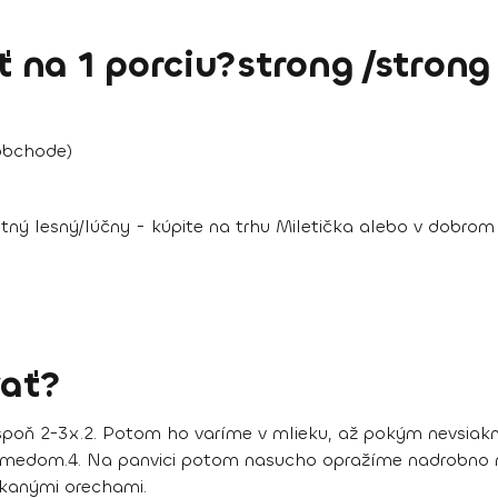
na 1 porciu?strong /strong
obchode)
ný lesný/lúčny - kúpite na trhu Miletička alebo v dobro
ať?
spoň 2-3x.
2. Potom ho varíme v mlieku, až pokým nevsiakne
 medom.
4. Na panvici potom nasucho opražíme nadrobno n
ekanými orechami.