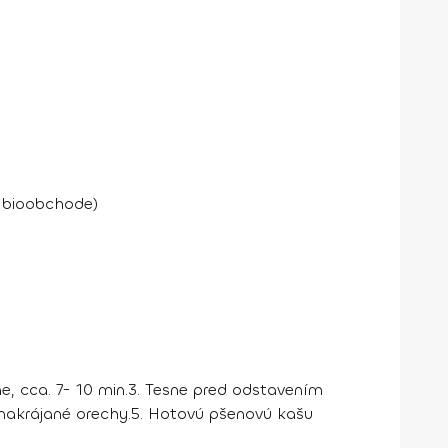
m bioobchode)
, cca. 7- 10 min.
3. Tesne pred odstavením
akrájané orechy.
5. Hotovú pšenovú kašu