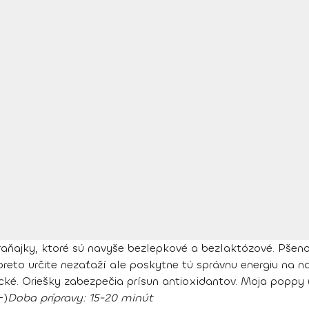
aňajky, ktoré sú navyše bezlepkové a bezlaktózové. Pšeno 
preto určite nezaťaží ale poskytne tú správnu energiu na n
rické. Oriešky zabezpečia prísun antioxidantov. Moja popp
-)
Doba prípravy
: 15-20 minút