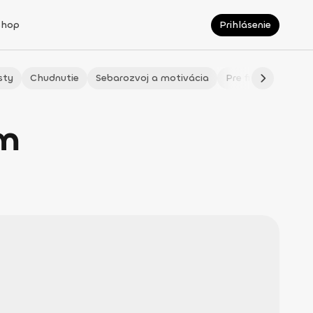
Shop
Prihlásenie
sty
Chudnutie
Sebarozvoj a motivácia
Pre fitmaminky
om