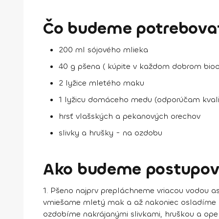
Čo budeme potrebovať 
200 ml sójového mlieka
40 g pšena ( kúpite v každom dobrom bio
2 lyžice mletého maku
1 lyžicu domáceho medu (odporúčam kvalit
hrsť vlašských a pekanových orechov
slivky a hrušky - na ozdobu
Ako budeme postupov
1. Pšeno najprv prepláchneme vriacou vodou a
vmiešame mletý mak a až nakoniec osladíme
ozdobíme nakrájanými slivkami, hruškou a op