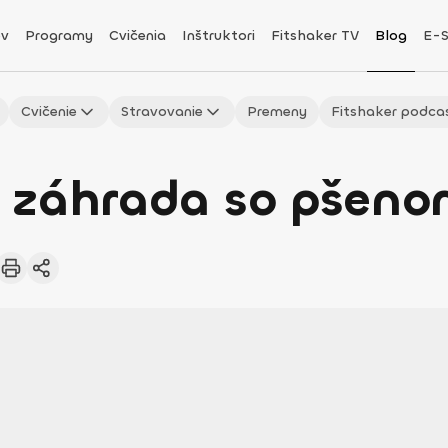
v
Programy
Cvičenia
Inštruktori
Fitshaker TV
Blog
E-
Cvičenie
Stravovanie
Premeny
Fitshaker podca
 záhrada so pšen