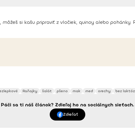
a, môžeš si kašu pripraviť z vločiek, quinoy alebo pohánky.
ezlepkové
Raňajky
šalát
pšeno
mak
med
orechy
bez laktó
Páči sa ti náš článok? Zdieľaj ho na sociálnych sieťach.
Zdieľať