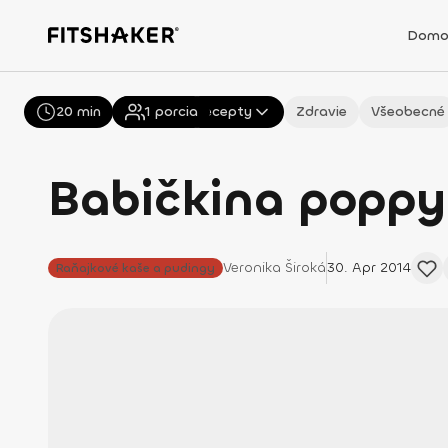
Domo
20 min
Všetky
1
porcia
Recepty
Zdravie
Všeobecné
Babičkina poppy
Veronika
Široká
30. Apr 2014
Raňajkové kaše a pudingy