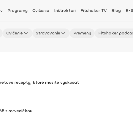
v
Programy
Cvičenia
Inštruktori
Fitshaker TV
Blog
E-
Cvičenie
Stravovanie
Premeny
Fitshaker podca
uketové recepty, ktoré musíte vyskúšať
áč s mrveničkou