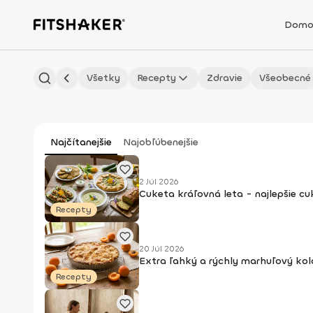
Domo
Všetky
Recepty
Zdravie
Všeobecné
Najčítanejšie
Najobľúbenejšie
2 Júl 2026
Cuketa kráľovná leta - najlepšie c
Recepty
20 Júl 2026
Extra ľahký a rýchly marhuľový kol
Recepty