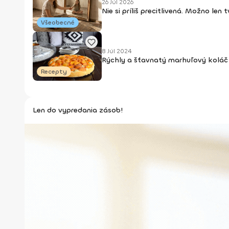
26 Júl 2026
Nie si príliš precitlivená. Možno len
Všeobecné
8 Júl 2024
Rýchly a šťavnatý marhuľový koláč 
Recepty
Len do vypredania zásob!