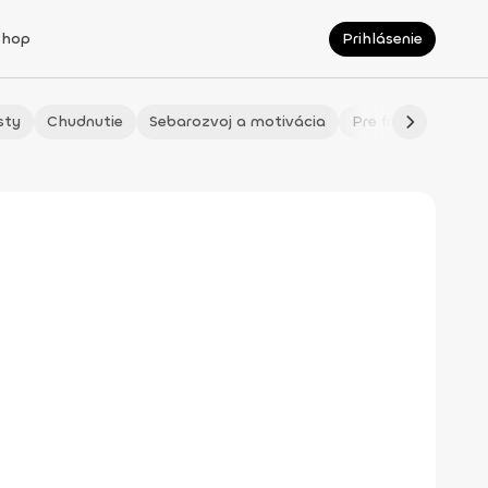
Shop
Prihlásenie
sty
Chudnutie
Sebarozvoj a motivácia
Pre fitmaminky