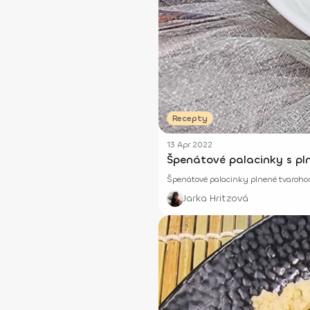
Recepty
13 Apr 2022
Špenátové palacinky s pl
Špenátové palacinky plnené tvarohom 
Jarka Hritzová