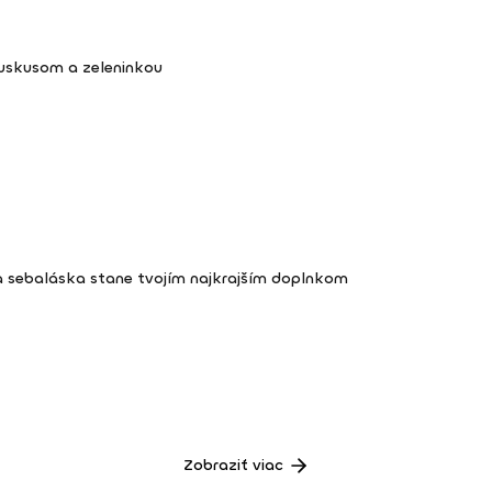
kuskusom a zeleninkou
a sebaláska stane tvojím najkrajším doplnkom
Zobraziť viac