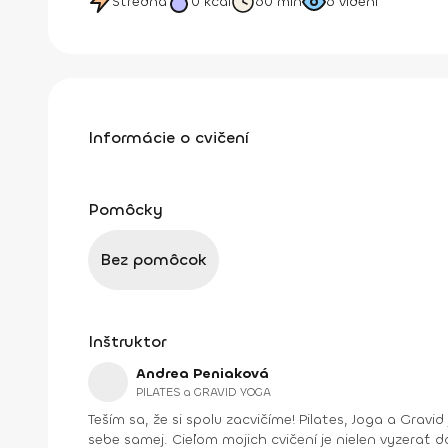
Stredná
0
kcal
60 min
6
videní
Informácie o cvičení
Pomôcky
Bez pomôcok
Inštruktor
Andrea Peniaková
PILATES a GRAVID YOGA
Teším sa, že si spolu zacvičíme! Pilates, Joga a Gravid joga. Na týchto cvičeniach sa spolu uvidíme. Zlepšíme držanie tela, silu aj ohybnosť, dýchanie a verím, že aj vzťah k
sebe samej. Cieľom mojich cvičení je nielen vyzerať do