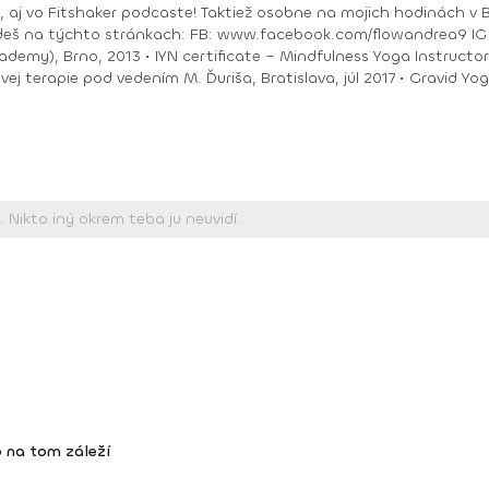
ea9 IG : @andrea_mindfulflow Dosiahnuté vzdelanie: •
ačný intenzívny výcvik v Španielsku a následné
Piešťany, 2018 • I
 na tom záleží