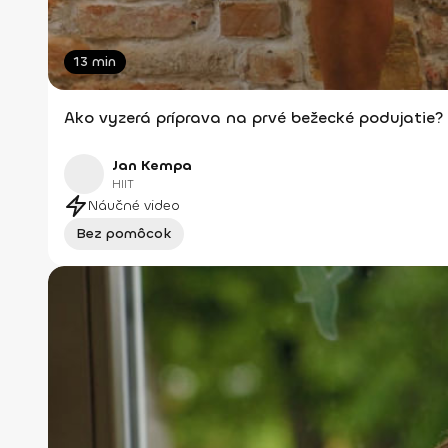
13 min
Ako vyzerá príprava na prvé bežecké podujatie?
Jan Kempa
HIIT
Náučné video
Bez pomôcok