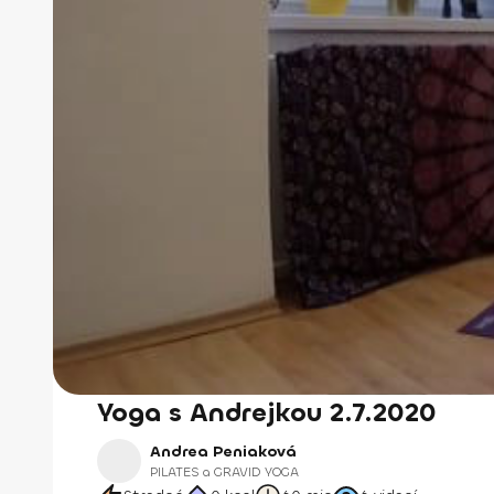
Yoga s Andrejkou 2.7.2020
Andrea Peniaková
PILATES a GRAVID YOGA