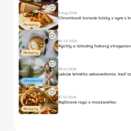
3 Aug 2026
Chrumkavé kuracie kúsky v syre s 
Recepty
30 Júl 2026
Rýchly a lahodný hubový stroganov
Recepty
29 Júl 2026
Lekcie letného sebavedomia: Keď s
Všeobecné
27 Júl 2026
Rajčinové ragú s mozzarellou
Recepty