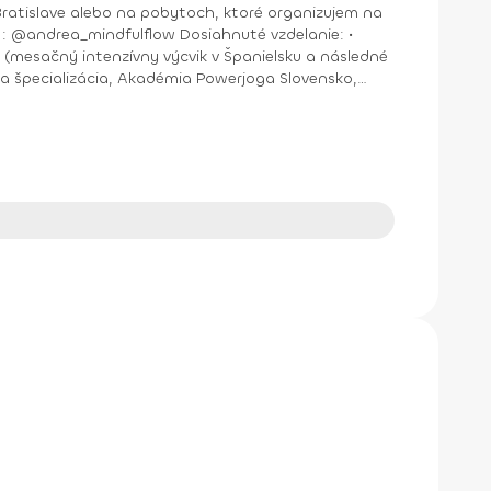
nštruktor Aerobiku, Step aerobiku, Cvičenia s pomôckami (FACE CZECH academy), Trnava, 2004 • Kurz tanečnej a pohybovej terapie (OZ Arte