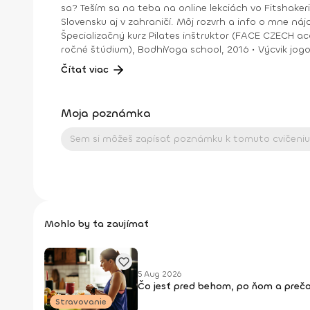
sa? Teším sa na teba na online lekciách vo Fitshakeri, aj vo Fitshaker podcaste! Taktiež osobne na mojich hodinách v Bratislave alebo na pobytoch, ktoré organizujem na
Slovensku aj v zahraničí. Môj rozvrh a info o mne nájdeš na týchto stránkach: FB: www.facebook.com/flowandr
Špecializačný kurz Pilates inštruktor (FACE CZECH academy), Brno, 2013 • IYN certificate – Mindfulness Yoga Instructor (mes
ročné štúdium), BodhiYoga school, 2016 • Výcvik jogovej terapie pod vedením M. Ďuriša, Bratislava, júl 2017 • Gravid Yoga špecializácia, Akadémia Powerjoga Slovensko,
Čítať viac
Moja poznámka
Mohlo by ťa zaujímať
5 Aug 2026
Čo jesť pred behom, po ňom a prečo
Stravovanie