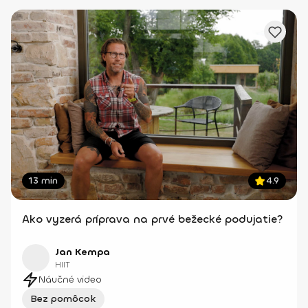
13 min
4.9
Ako vyzerá príprava na prvé bežecké podujatie?
Jan Kempa
HIIT
Náučné video
Bez pomôcok