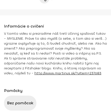
Informácie o cvičení
V tomto videu si prezradíme náš tretí účinný spaľovač tukov
-
MYSLENIE
. Práve to ako myslíš (o sebe, o tom ako si veríš...)
výrazne ovplyvňuje aj to, či budeš chudnúť, alebo nie. Ako ho
zmeniť? Ako preprogramovať svoje myšlienky? Ako sa
nevzdať, aj keď sa ti nedarí? Pusti si video a inšpiruj sa.
P.S.
Ak ti správne stravovanie robí neustále problémy,
odporúčame našu novú kuchársku knihu nabitú tými naj
receptami z Fitshaker blogu. Knihu, o ktorej rozprávam vo
videu, nájdeš tu -
http://www.martinus.sk/?uItem=237683
Pomôcky
Bez pomôcok