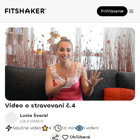
Prihlásenie
Video o stravovaní č.4
Lucia Švaral
LOCA DANCE
Náučné video
4.7
16 min
1
videní
Obľúbené