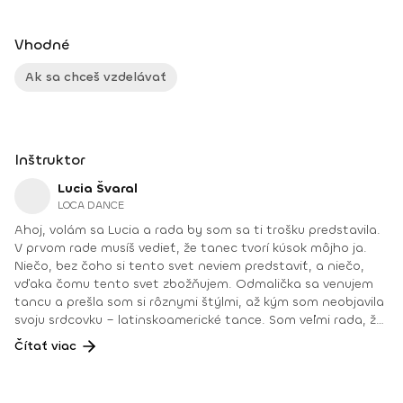
Vhodné
Ak sa chceš vzdelávať
Inštruktor
Lucia Švaral
LOCA DANCE
Ahoj, volám sa Lucia a rada by som sa ti trošku predstavila.
V prvom rade musíš vedieť, že tanec tvorí kúsok môjho ja.
Niečo, bez čoho si tento svet neviem predstaviť, a niečo,
vďaka čomu tento svet zbožňujem. Odmalička sa venujem
tancu a prešla som si rôznymi štýlmi, až kým som neobjavila
svoju srdcovku – latinskoamerické tance. Som veľmi rada, že
svoju vášeň môžem posúvať ďalej, a preto viem, že začať s
Čítať viac
predcvičovaním bola tá najlepšia vec na svete, na ktorú ma
môj frajer nahovoril. Začala som s predcvičovaním zumby,
neskôr aj s jej inými odrodami, ako sú zumba toning či aqua