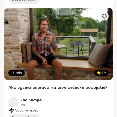
13 min
4.9
Ako vyzerá príprava na prvé bežecké podujatie?
Jan Kempa
HIIT
Náučné video