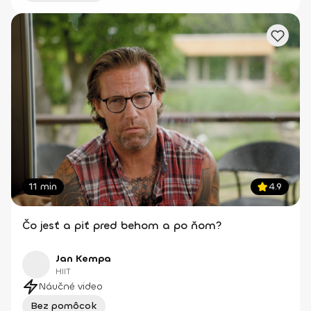
11 min
4.9
Čo jesť a piť pred behom a po ňom?
Jan Kempa
HIIT
Náučné video
Bez pomôcok