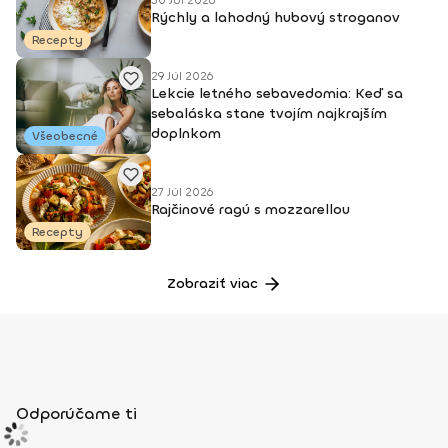
30 Júl 2026
Rýchly a lahodný hubový stroganov
Recepty
29 Júl 2026
Lekcie letného sebavedomia: Keď sa
sebaláska stane tvojím najkrajším
doplnkom
Všeobecné
27 Júl 2026
Rajčinové ragú s mozzarellou
Recepty
Zobraziť viac
Odporúčame ti