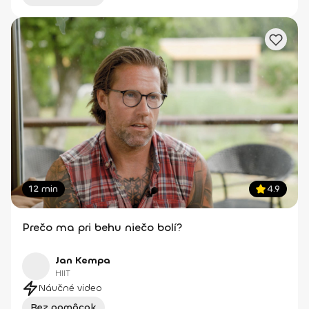
12 min
4.9
Prečo ma pri behu niečo bolí?
Jan Kempa
HIIT
Náučné video
Bez pomôcok