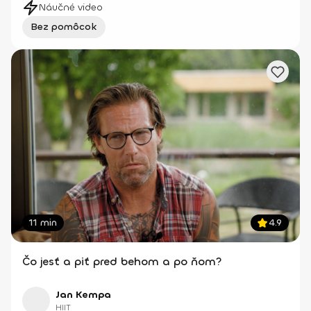
Náučné video
Bez pomôcok
11 min
4.9
Čo jesť a piť pred behom a po ňom?
Jan Kempa
HIIT