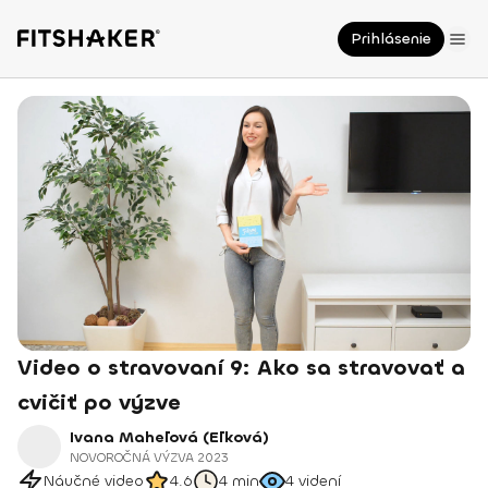
Prihlásenie
Video o stravovaní 9: Ako sa stravovať a
cvičiť po výzve
Ivana Maheľová (Eľková)
NOVOROČNÁ VÝZVA 2023
Náučné video
4.6
4 min
4
videní