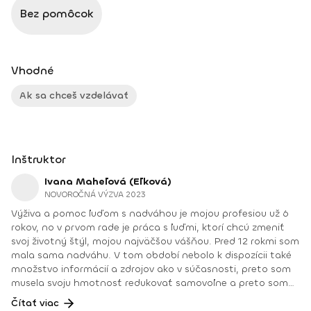
Bez pomôcok
Vhodné
Ak sa chceš vzdelávať
Inštruktor
Ivana Maheľová (Eľková)
NOVOROČNÁ VÝZVA 2023
Výživa a pomoc ľuďom s nadváhou je mojou profesiou už 6
rokov, no v prvom rade je práca s ľuďmi, ktorí chcú zmeniť
svoj životný štýl, mojou najväčšou vášňou. Pred 12 rokmi som
mala sama nadváhu. V tom období nebolo k dispozícii také
množstvo informácií a zdrojov ako v súčasnosti, preto som
musela svoju hmotnosť redukovať samovoľne a preto som
začala študovať, skúšať a vzdelávať sa. Mnohokrát som
Čítať viac
zažila s chudnutím úspech, no aj veľa pádov a sklamaní.