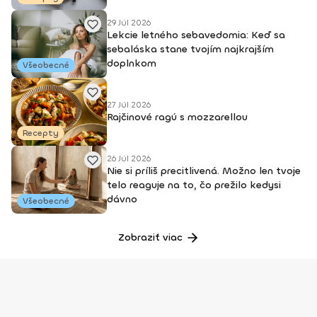
stravovacích plánov Zatiaľ vyše 1 200 úspešných redukcií
hmotnosti rôznych typov klientov Pomoc pri poruchách
29 Júl 2026
Lekcie letného sebavedomia: Keď sa
príjmu potravy aj extrémnej obezite Certifikát Nutričný
sebaláska stane tvojím najkrajším
špecialista Prednášková činnosť Zakladateľka online
doplnkom
konceptu www.jedalnicky.sk Autorka knihy To najlepšie pre
Všeobecné
tvoje supertelo Kontakt: Facebook: Do formy zdravou
výživou WEB: www.jedalnicky.sk
27 Júl 2026
Rajčinové ragú s mozzarellou
Recepty
26 Júl 2026
Nie si príliš precitlivená. Možno len tvoje
telo reaguje na to, čo prežilo kedysi
dávno
Všeobecné
Zobraziť viac