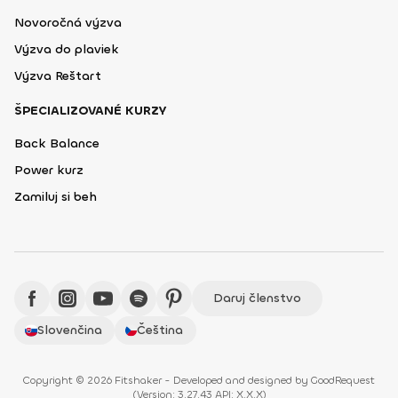
Novoročná výzva
Výzva do plaviek
Výzva Reštart
ŠPECIALIZOVANÉ KURZY
Back Balance
Power kurz
Zamiluj si beh
Daruj členstvo
Slovenčina
Čeština
Copyright © 2026 Fitshaker - Developed and designed by
GoodRequest
(
Version: 3.27.43 API: X.X.X
)