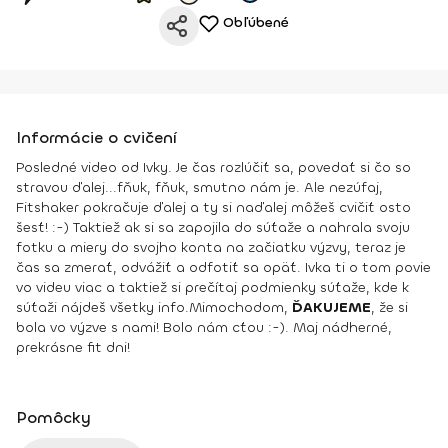
Obľúbené
Informácie o cvičení
Posledné video od Ivky. Je čas rozlúčiť sa, povedať si čo so
stravou ďalej...fňuk, fňuk, smutno nám je. Ale nezúfaj,
Fitshaker pokračuje ďalej a ty si naďalej môžeš cvičiť osto
šesť! :-) Taktiež ak si sa zapojila do súťaže a nahrala svoju
fotku a miery do svojho konta na začiatku výzvy, teraz je
čas sa zmerať, odvážiť a odfotiť sa opäť. Ivka ti o tom povie
vo videu viac a taktiež si prečítaj podmienky súťaže, kde k
súťaži nájdeš všetky info.
Mimochodom,
ĎAKUJEME
, že si
bola vo výzve s nami! Bolo nám cťou :-). Maj nádherné,
prekrásne fit dni!
Pomôcky