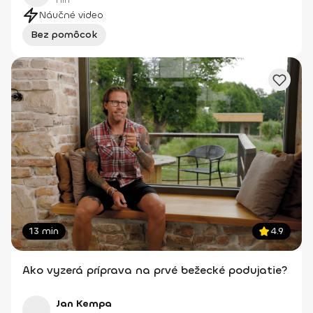
HIIT
Náučné video
Bez pomôcok
13 min
4.9
Ako vyzerá príprava na prvé bežecké podujatie?
Jan Kempa