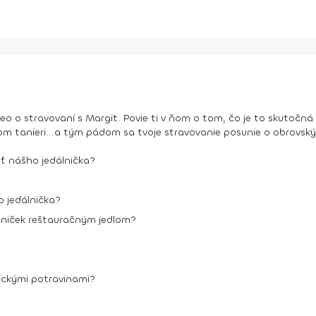
deo o stravovaní s Margit. Povie ti v ňom o tom, čo je to skutočn
ojom tanieri...a tým pádom sa tvoje stravovanie posunie o obrovsk
sť nášho jedálnička?
 jedálnička?
álniček reštauračným jedlom?
sickými potravinami?