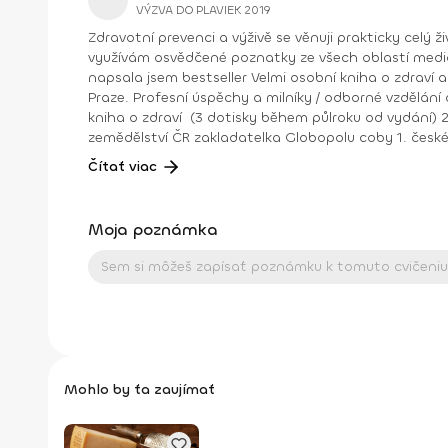
VÝZVA DO PLAVIEK 2019
Zdravotní prevenci a výživě se věnuji prakticky celý 
využívám osvědčené poznatky ze všech oblastí medicíny a kladu velký důraz na prevenci. Zabývá
napsala jsem bestseller Velmi osobní kniha o zdraví 
Praze. Profesní úspěchy a milníky / odborné vzdělání a publikace 2018 Seduo videokurz Zdravé jídlo a život jako základ prospívání v práci i soukromí bestseller Velmi osobní
kniha o zdraví (3 dotisky během půlroku od vydání) 2017 výkonná producentka hudebního klipu s Pokáčem na podporu lokálních potravin a farmářů pro Ministerstvo
zemědělství ČR zakladatelka Globopolu coby 1. českého think-tanku zaměřeného na otázky výživy a zdravotní prevence 2016 organizace prvních celorepublikových oslav
Food Revolution Day se zapojením 50 škol a firem včetně produkce videohitu a akce na Náplavce v Cargo Gallery 2015 status nejvlivnější české expertky v oblasti zdravého
Čítať viac
životního stylu, zdravé výživy a přístupu ke zdravot
průzkumu úspěšné tažení se SZŠ za ozdravění školních jídelen, bufetů a automatů úspěšné dokončení rigorózního studia farmacie na Farmaceutické fakultě Univerzity
Komenského v Bratislavě (titul doktorka farmacie, PharmDr.) 2014 odborná garantka iniciativy Skutečně zdravá škola 2013 spuštění webů Zdravá ku
Moja poznámka
13 evropských jazycích 2012 zveřejnění výživového doporučení Zdravý talíř coby náhrady zastaralé pyramidy lektorování a odborná garance rozsáhlého projektu Přirozená
péče o zdraví dětí 2011 akreditace MŠMT ČR na kurzy přirozené péče o zdraví dětí pro pedagogy 2010 přednášky o výživě pro studenty Dalian American International
School (Čína) spolupráce na úspěšné knize BioAbecedář Hanky Zemanové (SmartPress) úspěšné ukončení 5letého doktorandského Ph.D. studia a disertační práce na
téma Jak učit děti zdravé výživě (Clayton College of Natural Health, USA) 2006, certifikace Nutrition & Wellness 
certifikace výživového poradce Ernährungsberater od IFE Brinkhaus (Německo) 2003–2005, privátní výž
knihy Průvodce zdravou kuchyní (Eminent) 1995, studijní pobyt zaměřený na léčbu stravou a úpravami životního stylu (nemocnice Wildwood Lifestyle Center and Hospital,
USA) 1993–1995, výživová poradkyně na Institutu celostní medicíny 1993 profesionální homeopatické vzdělání (Institut Rhodon, Praha) úspěšné ukončení 5letého
magisterského studia farmacie na Farmaceutické fakul
Mohlo by ťa zaujímať
(klinická studie) 1992, studijní pobyt na ekologické farmě společnosti Country Life (Francie) 1984–1988, studium Střední zdravotní školy v Brně Facebook:
https://www.facebook.com/margi