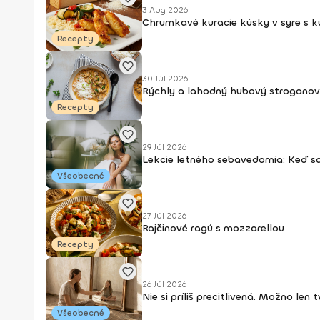
3 Aug 2026
Chrumkavé kuracie kúsky v syre s 
Recepty
30 Júl 2026
Rýchly a lahodný hubový stroganov
Recepty
29 Júl 2026
Lekcie letného sebavedomia: Keď s
Všeobecné
27 Júl 2026
Rajčinové ragú s mozzarellou
Recepty
26 Júl 2026
Nie si príliš precitlivená. Možno len
Všeobecné