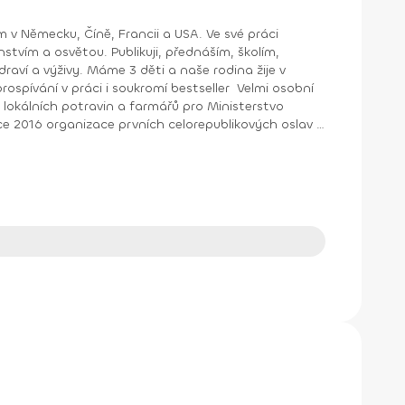
m v Německu, Číně, Francii a USA. Ve své práci
raví a výživy. Máme 3 děti a naše rodina žije v
rodní organizace Ashoka na základě rozsáhlého
Zdravotní stav alternativně se stravujících dětí