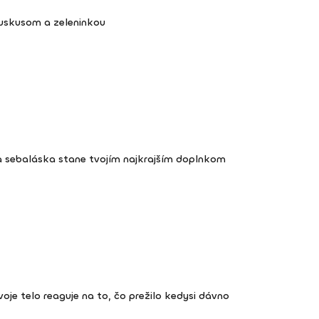
kuskusom a zeleninkou
a sebaláska stane tvojím najkrajším doplnkom
 tvoje telo reaguje na to, čo prežilo kedysi dávno