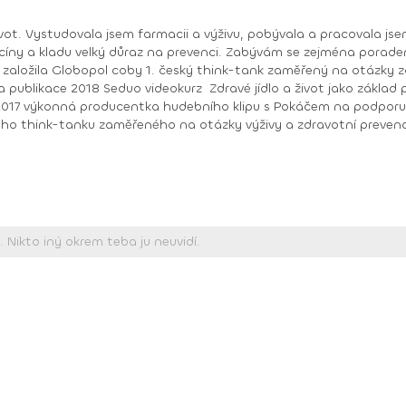
život. Vystudovala jsem farmacii a výživu, pobývala a pracovala jse
m se zejména poradenstvím a osvětou. Publikuji, přednáším, školím,
a založila Globopol coby 1. český think-tank zaměřený na otázky zd
ní péči podle Mapy sociálních inovátorů, kterou sestavila meziná
chyň a Healthy Plate ve
Consultant profesní asociace AFPA (USA) 2004,
ivová poradna v čínské Šanghaji 1996, hlavní autorka
tě Univerzity Karlovy v Hradci Králové diplomovou prací na téma 
t.cz/ WEB: www.margit.cz