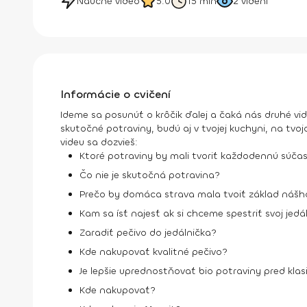
Náučné video
5.0
15 min
2
videní
Informácie o cvičení
Ideme sa posunúť o krôčik ďalej a čaká nás druhé vi
skutočné potraviny, budú aj v tvojej kuchyni, na tv
videu sa dozvieš:
Ktoré potraviny by mali tvoriť každodennú súča
Čo nie je skutočná potravina?
Prečo by domáca strava mala tvoiť základ nášho
Kam sa ísť najesť ak si chceme spestriť svoj jed
Zaradiť pečivo do jedálnička?
Kde nakupovať kvalitné pečivo?
Je lepšie uprednostňovať bio potraviny pred kla
Kde nakupovať?