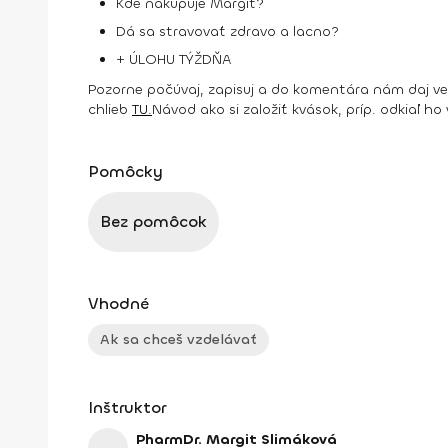
Kde nakupuje Margit?
Dá sa stravovať zdravo a lacno?
+ ÚLOHU TÝŽDŇA
Pozorne počúvaj, zapisuj a do komentára nám daj ve
chlieb
TU.
Návod ako si založiť kvások, príp. odkiaľ ho
Pomôcky
Bez pomôcok
Vhodné
Ak sa chceš vzdelávať
Inštruktor
PharmDr. Margit Slimáková