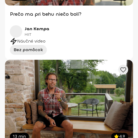
Prečo ma pri behu niečo bolí?
Jan Kempa
HIIT
Náučné video
Bez pomôcok
13 min
4.9