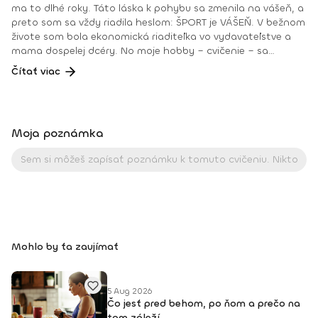
ma to dlhé roky. Táto láska k pohybu sa zmenila na vášeň, a
preto som sa vždy riadila heslom: ŠPORT je VÁŠEŇ. V bežnom
živote som bola ekonomická riaditeľka vo vydavateľstve a
mama dospelej dcéry. No moje hobby – cvičenie – sa
dostávalo do popredia už dlhé roky. Takmer dennodenne
Čítať viac
som viedla skupinové tréningy a pre svojich klientov som
organizovala viachodinové eventy, fit a wellness pobyty. V
roku 2018 som získala ocenenie od portálu cvicte.sk
Fitleader – skupinový tréner nováčik 2018. No oveľa väčším
Moja poznámka
ocenením bola vždy pre mňa pozitívna spätná väzba od
klientov. • YOGA teacher RYT@200 • POWER YOGA inštruktor
• Kondičný tréner 1. kv. stupňa • Certifikovaná lektorka
skupinových cvičení bodyART Basic, bodyART, Stretch, BAX –
bodyART Cross, deepWORK, STRONG by Zumba, Jump
Bungee Workout, POUNDFIT Instagram: di_hochi, Facebook:
Diana Hô Chí Facebook skupina: ŠPORT je VÁŠEŇ
Mohlo by ťa zaujímať
5 Aug 2026
Čo jesť pred behom, po ňom a prečo na
tom záleží