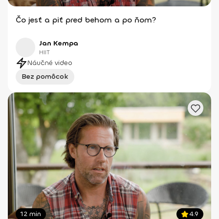
Čo jesť a piť pred behom a po ňom?
Jan Kempa
HIIT
Náučné video
Bez pomôcok
12 min
4.9