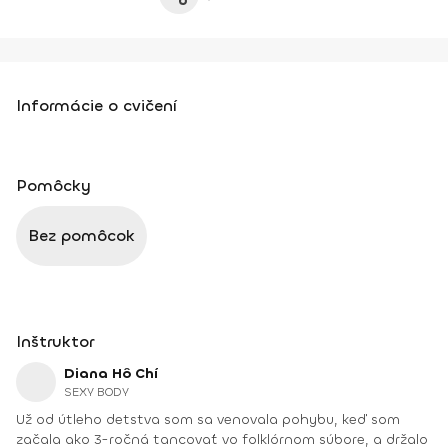
Informácie o cvičení
Pomôcky
Bez pomôcok
Inštruktor
Diana Hô Chí
SEXY BODY
Už od útleho detstva som sa venovala pohybu, keď som
začala ako 3-ročná tancovať vo folklórnom súbore, a držalo