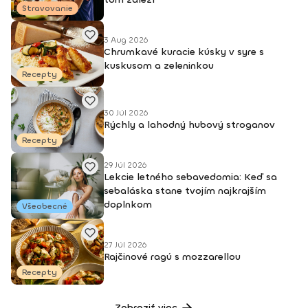
Stravovanie
3 Aug 2026
Chrumkavé kuracie kúsky v syre s
kuskusom a zeleninkou
Recepty
30 Júl 2026
Rýchly a lahodný hubový stroganov
Recepty
29 Júl 2026
Lekcie letného sebavedomia: Keď sa
sebaláska stane tvojím najkrajším
doplnkom
Všeobecné
27 Júl 2026
Rajčinové ragú s mozzarellou
Recepty
Zobraziť viac