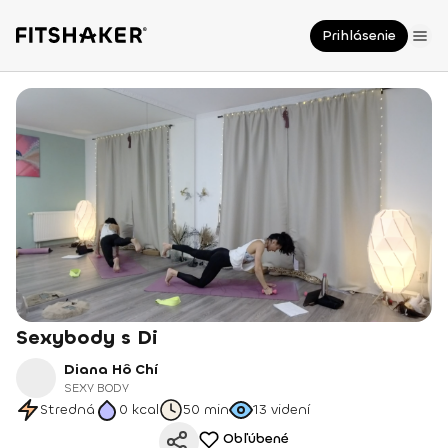
Prihlásenie
Sexybody s Di
Diana Hô Chí
SEXY BODY
Stredná
0
kcal
50 min
13
videní
Obľúbené