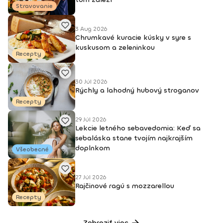
Stravovanie
3 Aug 2026
Chrumkavé kuracie kúsky v syre s
kuskusom a zeleninkou
Recepty
30 Júl 2026
Rýchly a lahodný hubový stroganov
Recepty
29 Júl 2026
Lekcie letného sebavedomia: Keď sa
sebaláska stane tvojím najkrajším
doplnkom
Všeobecné
27 Júl 2026
Rajčinové ragú s mozzarellou
Recepty
Zobraziť viac