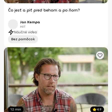
Čo jesť a piť pred behom a po ňom?
Jan Kempa
HIIT
Náučné video
Bez pomôcok
12 min
4.9