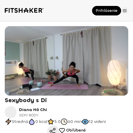
Prihlásenie
Sexybody s Di
Diana Hô Chí
SEXY BODY
Stredná
0
kcal
5.0
60 min
12
videní
Obľúbené