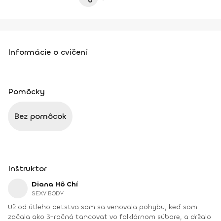
Informácie o cvičení
Pomôcky
Bez pomôcok
Inštruktor
Diana Hô Chí
SEXY BODY
Už od útleho detstva som sa venovala pohybu, keď som
začala ako 3-ročná tancovať vo folklórnom súbore, a držalo