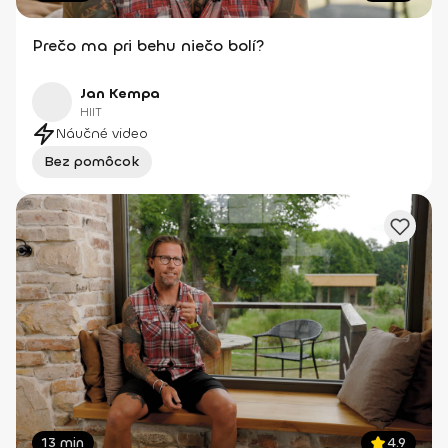
Prečo ma pri behu niečo bolí?
Jan Kempa
HIIT
Náučné video
Bez pomôcok
13 min
4.9