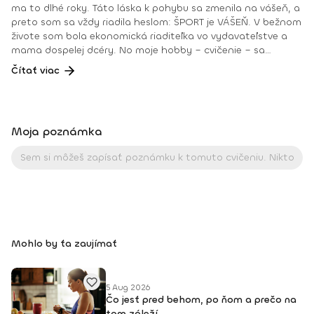
ma to dlhé roky. Táto láska k pohybu sa zmenila na vášeň, a
preto som sa vždy riadila heslom: ŠPORT je VÁŠEŇ. V bežnom
živote som bola ekonomická riaditeľka vo vydavateľstve a
mama dospelej dcéry. No moje hobby – cvičenie – sa
dostávalo do popredia už dlhé roky. Takmer dennodenne
Čítať viac
som viedla skupinové tréningy a pre svojich klientov som
organizovala viachodinové eventy, fit a wellness pobyty. V
roku 2018 som získala ocenenie od portálu cvicte.sk
Fitleader – skupinový tréner nováčik 2018. No oveľa väčším
Moja poznámka
ocenením bola vždy pre mňa pozitívna spätná väzba od
klientov. • YOGA teacher RYT@200 • POWER YOGA inštruktor
• Kondičný tréner 1. kv. stupňa • Certifikovaná lektorka
skupinových cvičení bodyART Basic, bodyART, Stretch, BAX –
bodyART Cross, deepWORK, STRONG by Zumba, Jump
Bungee Workout, POUNDFIT Instagram: di_hochi, Facebook:
Diana Hô Chí Facebook skupina: ŠPORT je VÁŠEŇ
Mohlo by ťa zaujímať
5 Aug 2026
Čo jesť pred behom, po ňom a prečo na
tom záleží