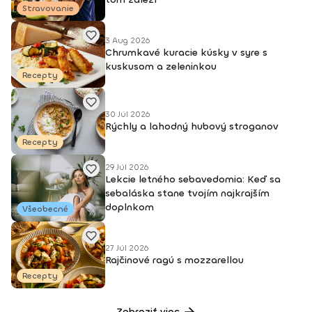
Stravovanie
3 Aug 2026
Chrumkavé kuracie kúsky v syre s
kuskusom a zeleninkou
Recepty
30 Júl 2026
Rýchly a lahodný hubový stroganov
Recepty
29 Júl 2026
Lekcie letného sebavedomia: Keď sa
sebaláska stane tvojím najkrajším
doplnkom
Všeobecné
27 Júl 2026
Rajčinové ragú s mozzarellou
Recepty
Zobraziť viac