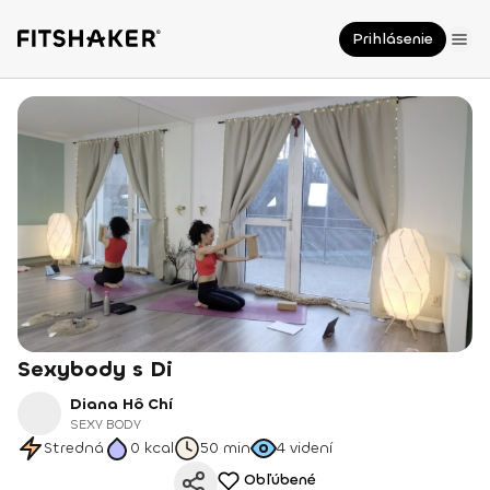
Prihlásenie
Sexybody s Di
Diana Hô Chí
SEXY BODY
Stredná
0
kcal
50 min
4
videní
Obľúbené