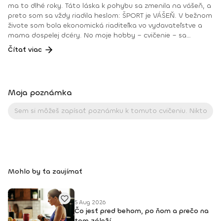
ma to dlhé roky. Táto láska k pohybu sa zmenila na vášeň, a
preto som sa vždy riadila heslom: ŠPORT je VÁŠEŇ. V bežnom
živote som bola ekonomická riaditeľka vo vydavateľstve a
mama dospelej dcéry. No moje hobby – cvičenie – sa
dostávalo do popredia už dlhé roky. Takmer dennodenne
Čítať viac
som viedla skupinové tréningy a pre svojich klientov som
organizovala viachodinové eventy, fit a wellness pobyty. V
roku 2018 som získala ocenenie od portálu cvicte.sk
Fitleader – skupinový tréner nováčik 2018. No oveľa väčším
Moja poznámka
ocenením bola vždy pre mňa pozitívna spätná väzba od
klientov. • YOGA teacher RYT@200 • POWER YOGA inštruktor
• Kondičný tréner 1. kv. stupňa • Certifikovaná lektorka
skupinových cvičení bodyART Basic, bodyART, Stretch, BAX –
bodyART Cross, deepWORK, STRONG by Zumba, Jump
Bungee Workout, POUNDFIT Instagram: di_hochi, Facebook:
Diana Hô Chí Facebook skupina: ŠPORT je VÁŠEŇ
Mohlo by ťa zaujímať
5 Aug 2026
Čo jesť pred behom, po ňom a prečo na
tom záleží