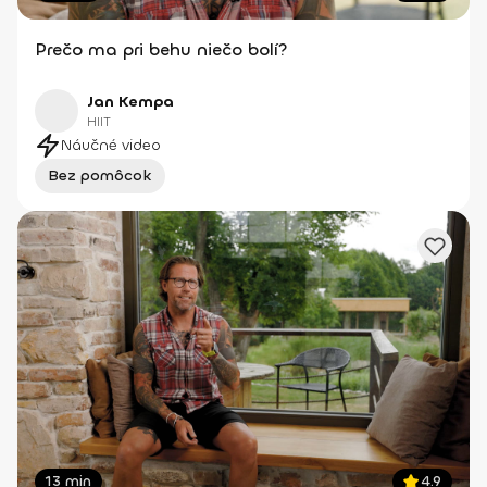
Prečo ma pri behu niečo bolí?
Jan Kempa
HIIT
Náučné video
Bez pomôcok
13 min
4.9