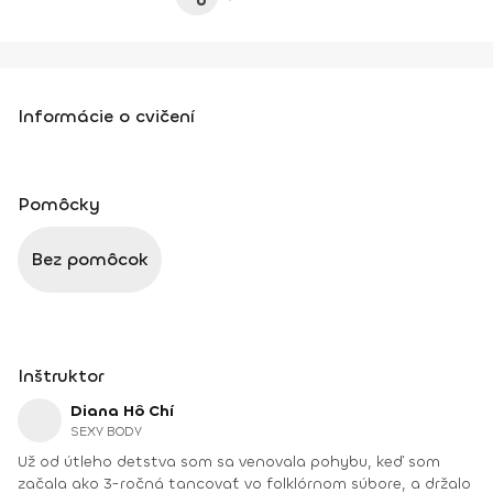
Informácie o cvičení
Pomôcky
Bez pomôcok
Inštruktor
Diana Hô Chí
SEXY BODY
Už od útleho detstva som sa venovala pohybu, keď som
začala ako 3-ročná tancovať vo folklórnom súbore, a držalo