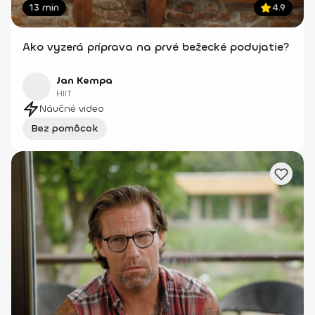
13 min
4.9
Ako vyzerá príprava na prvé bežecké podujatie?
Jan Kempa
HIIT
Náučné video
Bez pomôcok