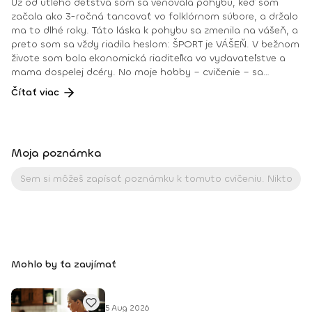
Už od útleho detstva som sa venovala pohybu, keď som
začala ako 3-ročná tancovať vo folklórnom súbore, a držalo
ma to dlhé roky. Táto láska k pohybu sa zmenila na vášeň, a
preto som sa vždy riadila heslom: ŠPORT je VÁŠEŇ. V bežnom
živote som bola ekonomická riaditeľka vo vydavateľstve a
mama dospelej dcéry. No moje hobby – cvičenie – sa
dostávalo do popredia už dlhé roky. Takmer dennodenne
Čítať viac
som viedla skupinové tréningy a pre svojich klientov som
organizovala viachodinové eventy, fit a wellness pobyty. V
roku 2018 som získala ocenenie od portálu cvicte.sk
Fitleader – skupinový tréner nováčik 2018. No oveľa väčším
Moja poznámka
ocenením bola vždy pre mňa pozitívna spätná väzba od
klientov. • YOGA teacher RYT@200 • POWER YOGA inštruktor
• Kondičný tréner 1. kv. stupňa • Certifikovaná lektorka
skupinových cvičení bodyART Basic, bodyART, Stretch, BAX –
bodyART Cross, deepWORK, STRONG by Zumba, Jump
Bungee Workout, POUNDFIT Instagram: di_hochi, Facebook:
Diana Hô Chí Facebook skupina: ŠPORT je VÁŠEŇ
Mohlo by ťa zaujímať
5 Aug 2026