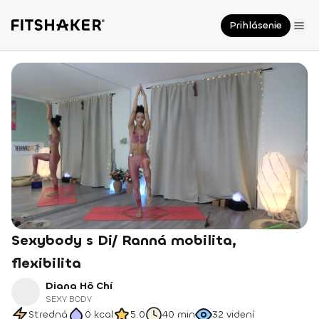
Prihlásenie
Sexybody s Di/ Ranná mobilita,
flexibilita
Diana Hô Chí
SEXY BODY
Stredná
0
kcal
5.0
40 min
32
videní