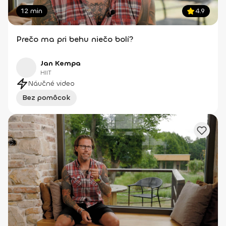
12 min
4.9
Prečo ma pri behu niečo bolí?
Jan Kempa
HIIT
Náučné video
Bez pomôcok