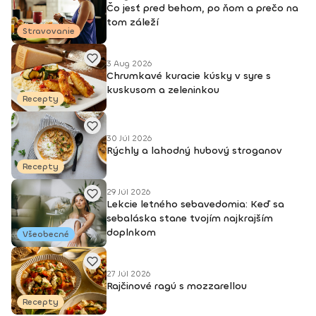
Čo jesť pred behom, po ňom a prečo na
tom záleží
Stravovanie
3 Aug 2026
Chrumkavé kuracie kúsky v syre s
kuskusom a zeleninkou
Recepty
30 Júl 2026
Rýchly a lahodný hubový stroganov
Recepty
29 Júl 2026
Lekcie letného sebavedomia: Keď sa
sebaláska stane tvojím najkrajším
doplnkom
Všeobecné
27 Júl 2026
Rajčinové ragú s mozzarellou
Recepty