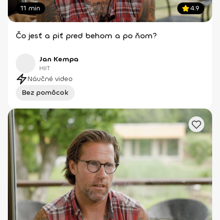
11 min
4.9
Čo jesť a piť pred behom a po ňom?
Jan Kempa
HIIT
Náučné video
Bez pomôcok