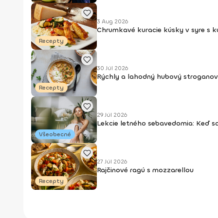
3 Aug 2026
Chrumkavé kuracie kúsky v syre s 
Recepty
30 Júl 2026
Rýchly a lahodný hubový stroganov
Recepty
29 Júl 2026
Lekcie letného sebavedomia: Keď s
Všeobecné
27 Júl 2026
Rajčinové ragú s mozzarellou
Recepty