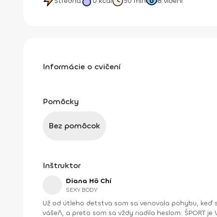
Stredná
0
kcal
50 min
8
videní
Informácie o cvičení
Pomôcky
Bez pomôcok
Inštruktor
Diana Hô Chí
SEXY BODY
Už od útleho detstva som sa venovala pohybu, keď s
vášeň, a preto som sa vždy riadila heslom: ŠPORT je VÁŠEŇ. V bežnom živote som bola ekonomická riaditeľka vo vydavateľstve a mama dospelej dcé