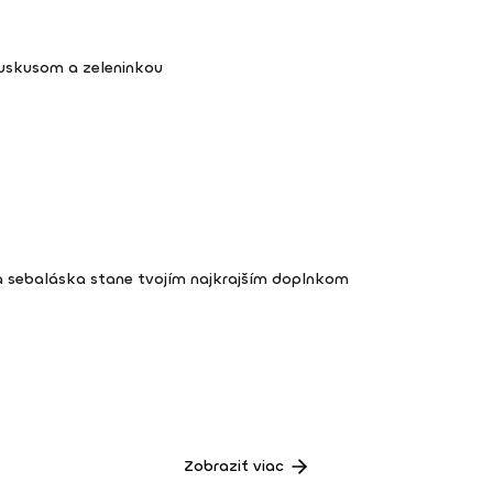
kuskusom a zeleninkou
a sebaláska stane tvojím najkrajším doplnkom
Zobraziť viac