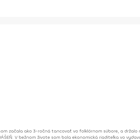
om začala ako 3-ročná tancovať vo folklórnom súbore, a držalo m
ry. No moje hobby –