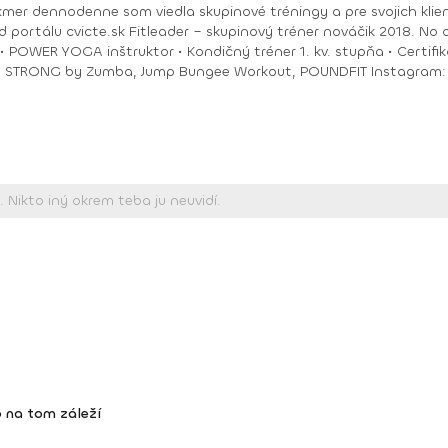
akmer dennodenne som viedla skupinové tréningy a pre svojich klie
ungee Workout, POUNDFIT Instagram: di_hochi, Facebook: Diana Hô Chí Facebook
 na tom záleží