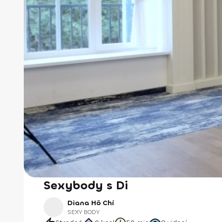
Sexybody s Di
Diana Hô Chí
SEXY BODY