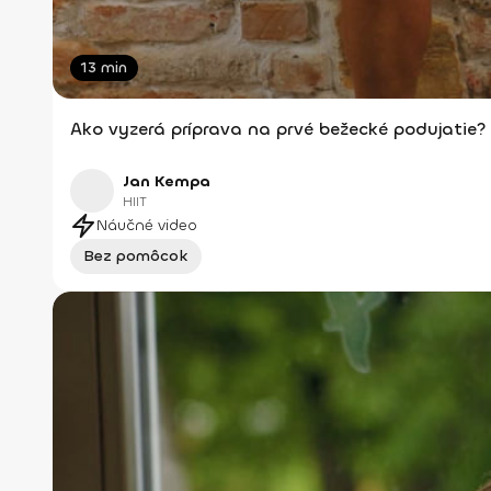
13 min
Ako vyzerá príprava na prvé bežecké podujatie?
Jan Kempa
HIIT
Náučné video
Bez pomôcok