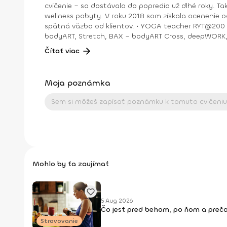
cvičenie – sa dostávalo do popredia už dlhé roky. T
wellness pobyty. V roku 2018 som získala ocenenie od portálu cvicte.sk Fitleader – skupinový tréner nováčik 2018. No oveľa väčším ocenením bola vždy pre mňa pozitívna
spätná väzba od klientov. • YOGA teacher RYT@200 • POWER YOGA inštruktor • Kondičný tréner 1. kv. stupňa • Certifikovaná lektorka skupinových cvičení bodyART Basic,
bodyART, Stretch, BAX – bodyART Cross, deepWORK, STRONG by Zumba, Jump B
skupina: ŠPORT je VÁŠEŇ
Čítať viac
Moja poznámka
Mohlo by ťa zaujímať
5 Aug 2026
Čo jesť pred behom, po ňom a prečo
Stravovanie