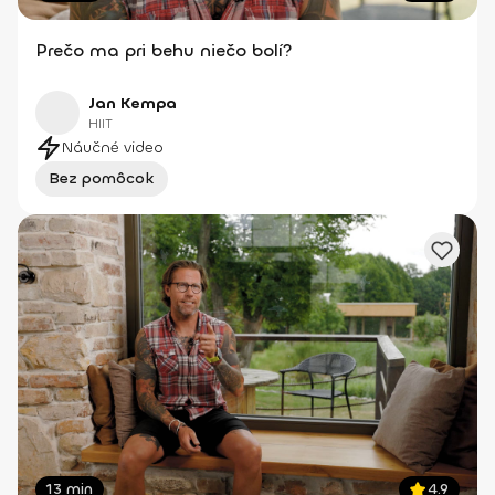
Prečo ma pri behu niečo bolí?
Jan Kempa
HIIT
Náučné video
Bez pomôcok
13 min
4.9