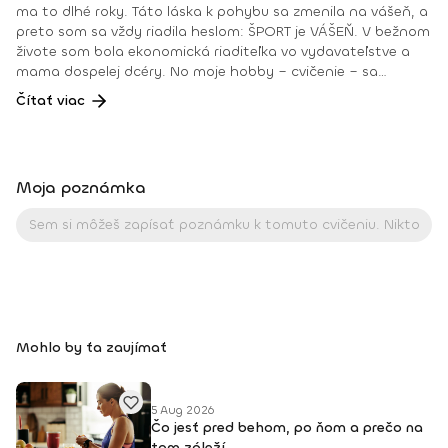
ma to dlhé roky. Táto láska k pohybu sa zmenila na vášeň, a
preto som sa vždy riadila heslom: ŠPORT je VÁŠEŇ. V bežnom
živote som bola ekonomická riaditeľka vo vydavateľstve a
mama dospelej dcéry. No moje hobby – cvičenie – sa
dostávalo do popredia už dlhé roky. Takmer dennodenne
Čítať viac
som viedla skupinové tréningy a pre svojich klientov som
organizovala viachodinové eventy, fit a wellness pobyty. V
roku 2018 som získala ocenenie od portálu cvicte.sk
Fitleader – skupinový tréner nováčik 2018. No oveľa väčším
Moja poznámka
ocenením bola vždy pre mňa pozitívna spätná väzba od
klientov. • YOGA teacher RYT@200 • POWER YOGA inštruktor
• Kondičný tréner 1. kv. stupňa • Certifikovaná lektorka
skupinových cvičení bodyART Basic, bodyART, Stretch, BAX –
bodyART Cross, deepWORK, STRONG by Zumba, Jump
Bungee Workout, POUNDFIT Instagram: di_hochi, Facebook:
Diana Hô Chí Facebook skupina: ŠPORT je VÁŠEŇ
Mohlo by ťa zaujímať
5 Aug 2026
Čo jesť pred behom, po ňom a prečo na
tom záleží