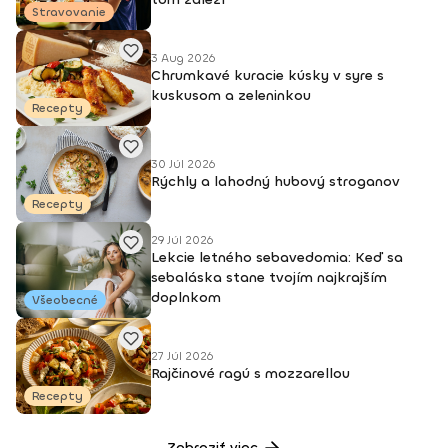
Stravovanie
3 Aug 2026
Chrumkavé kuracie kúsky v syre s
kuskusom a zeleninkou
Recepty
30 Júl 2026
Rýchly a lahodný hubový stroganov
Recepty
29 Júl 2026
Lekcie letného sebavedomia: Keď sa
sebaláska stane tvojím najkrajším
doplnkom
Všeobecné
27 Júl 2026
Rajčinové ragú s mozzarellou
Recepty
Zobraziť viac