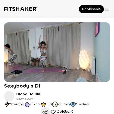
Prihlásenie
Sexybody s Di
Diana Hô Chí
SEXY BODY
Stredná
0
kcal
5.0
60 min
5
videní
Obľúbené