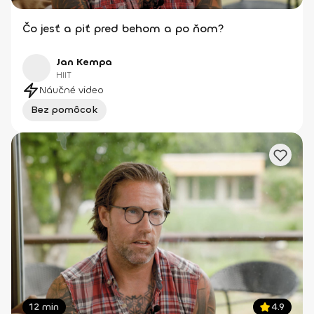
Čo jesť a piť pred behom a po ňom?
Jan Kempa
HIIT
Náučné video
Bez pomôcok
12 min
4.9