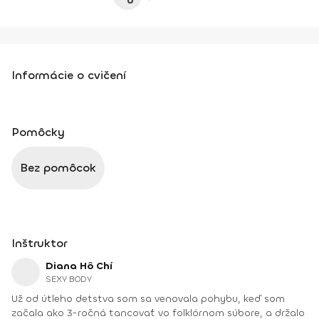
Informácie o cvičení
Pomôcky
Bez pomôcok
Inštruktor
Diana Hô Chí
SEXY BODY
Už od útleho detstva som sa venovala pohybu, keď som
začala ako 3-ročná tancovať vo folklórnom súbore, a držalo