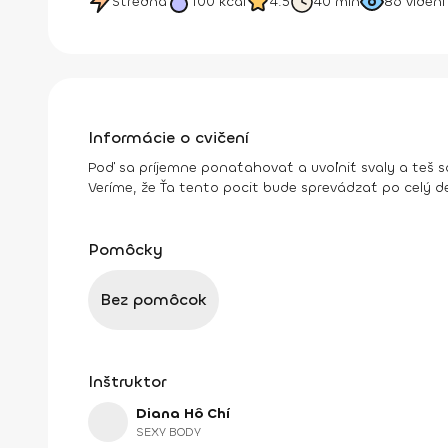
Stredná
100
kcal
4.5
40 min
86
videní
Informácie o cvičení
Poď sa príjemne ponaťahovať a uvoľniť svaly a teš sa
Veríme, že Ťa tento pocit bude sprevádzať po celý d
Pomôcky
Bez pomôcok
Inštruktor
Diana Hô Chí
SEXY BODY