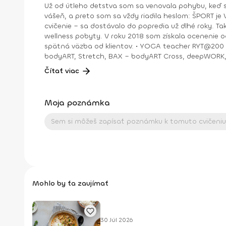
Už od útleho detstva som sa venovala pohybu, keď s
vášeň, a preto som sa vždy riadila heslom: ŠPORT je VÁŠEŇ. V bežnom živote som bola ekonomická riaditeľka vo vydavateľstve a mama dospelej dcé
cvičenie – sa dostávalo do popredia už dlhé roky. T
wellness pobyty. V roku 2018 som získala ocenenie od portálu cvicte.sk Fitleader – skupinový tréner nováčik 2018. No oveľa väčším ocenením bola vždy pre mňa pozitívna
spätná väzba od klientov. • YOGA teacher RYT@200 • POWER YOGA inštruktor • Kondičný tréner 1. kv. stupňa • Certifikovaná lektorka skupinových cvičení bodyART Basic,
bodyART, Stretch, BAX – bodyART Cross, deepWORK, STRONG by Zumba, Jump B
skupina: ŠPORT je VÁŠEŇ
Čítať viac
Moja poznámka
Mohlo by ťa zaujímať
30 Júl 2026