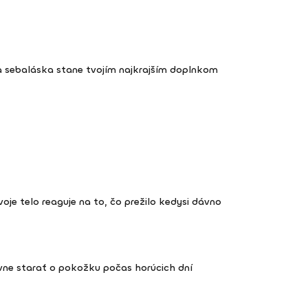
a sebaláska stane tvojím najkrajším doplnkom
 tvoje telo reaguje na to, čo prežilo kedysi dávno
vne starať o pokožku počas horúcich dní