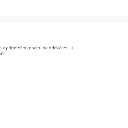
 z príjemného pocitu po odcvičení :-) .
eň.