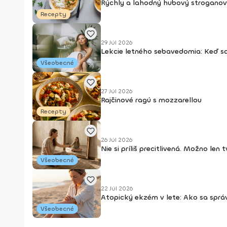
Rýchly a lahodný hubový stroganov
Recepty
29 Júl 2026
Lekcie letného sebavedomia: Keď s
Všeobecné
27 Júl 2026
Rajčinové ragú s mozzarellou
Recepty
26 Júl 2026
Nie si príliš precitlivená. Možno len
Všeobecné
22 Júl 2026
Atopický ekzém v lete: Ako sa sprá
Všeobecné