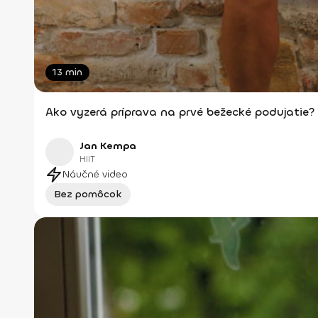
13 min
Ako vyzerá príprava na prvé bežecké podujatie?
Jan Kempa
HIIT
Náučné video
Bez pomôcok