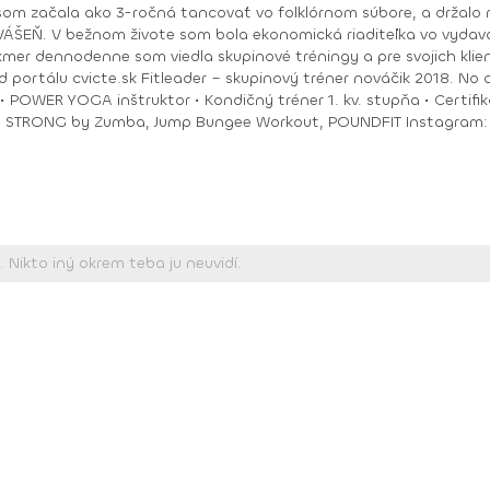
om začala ako 3-ročná tancovať vo folklórnom súbore, a držalo m
ry. No moje hobby –
akmer dennodenne som viedla skupinové tréningy a pre svojich klie
ungee Workout, POUNDFIT Instagram: di_hochi, Facebook: Diana Hô Chí Facebook