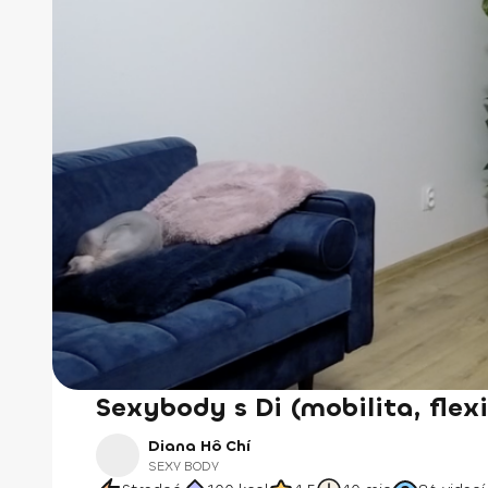
Sexybody s Di (mobilita, flexi
Diana Hô Chí
SEXY BODY