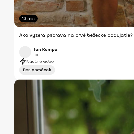
13 min
Ako vyzerá príprava na prvé bežecké podujatie?
Jan Kempa
HIIT
Náučné video
Bez pomôcok