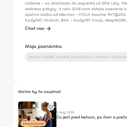
cvičenie – sa dostávalo do popredia už dlhé roky. T
wellness pobyty. V roku 2018 som získala ocenenie od portálu cvicte.sk Fitleader – skupinový tréner nováčik 2018. No oveľa väčším ocenením bola vždy pre mňa pozitívna
spätná väzba od klientov. • YOGA teacher RYT@200 • POWER YOGA inštruktor • Kondičný tréner 1. kv. stupňa • Certifikovaná lektorka skupinových cvičení bodyART Basic,
bodyART, Stretch, BAX – bodyART Cross, deepWORK, STRONG by Zumba, Jump B
skupina: ŠPORT je VÁŠEŇ
Čítať viac
Moja poznámka
Mohlo by ťa zaujímať
5 Aug 2026
Čo jesť pred behom, po ňom a prečo
Stravovanie