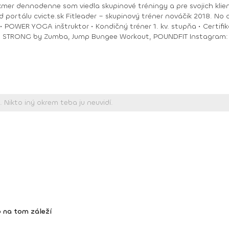
akmer dennodenne som viedla skupinové tréningy a pre svojich klie
ungee Workout, POUNDFIT Instagram: di_hochi, Facebook: Diana Hô Chí Facebook
 na tom záleží