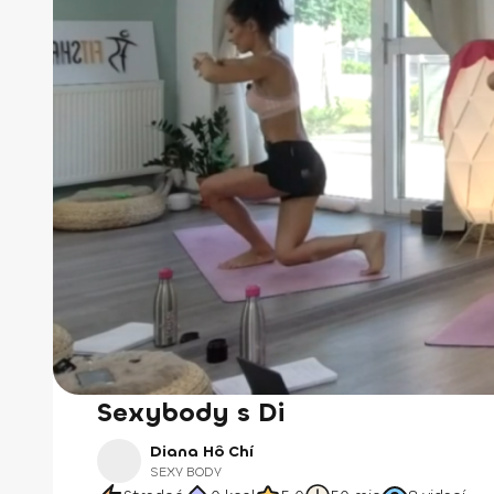
Sexybody s Di
Diana Hô Chí
SEXY BODY