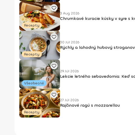
3 Aug 2026
Chrumkavé kuracie kúsky v syre s 
Recepty
30 Júl 2026
Rýchly a lahodný hubový stroganov
Recepty
29 Júl 2026
Lekcie letného sebavedomia: Keď s
Všeobecné
27 Júl 2026
Rajčinové ragú s mozzarellou
Recepty