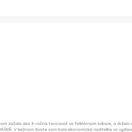
om začala ako 3-ročná tancovať vo folklórnom súbore, a držalo m
ry. No moje hobby –