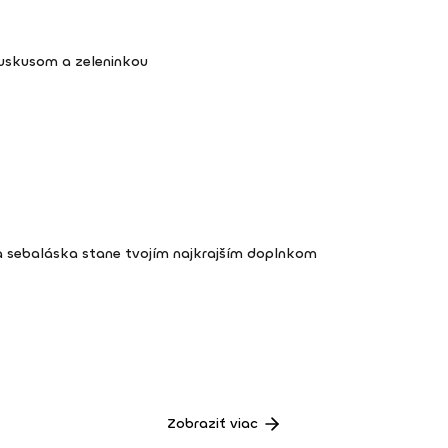
kuskusom a zeleninkou
a sebaláska stane tvojím najkrajším doplnkom
Zobraziť viac