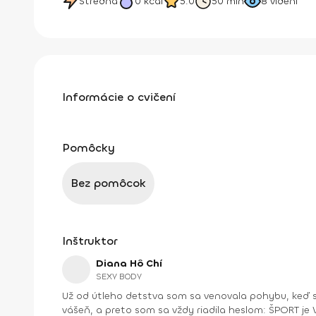
Stredná
0
kcal
5.0
50 min
8
videní
Informácie o cvičení
Pomôcky
Bez pomôcok
Inštruktor
Diana Hô Chí
SEXY BODY
Už od útleho detstva som sa venovala pohybu, keď s
vášeň, a preto som sa vždy riadila heslom: ŠPORT je VÁŠEŇ. V bežnom živote som bola ekonomická riaditeľka vo vydavateľstve a mama dospelej dcé