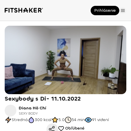
Prihlásenie
Sexybody s Di- 11.10.2022
Diana Hô Chí
SEXY BODY
Stredná
300
kcal
5.0
54 min
91
videní
Obľúbené