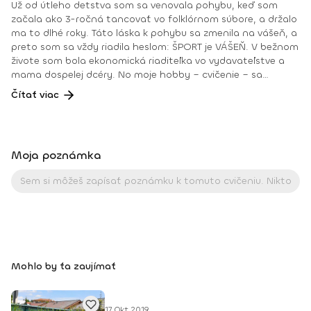
Už od útleho detstva som sa venovala pohybu, keď som
začala ako 3-ročná tancovať vo folklórnom súbore, a držalo
ma to dlhé roky. Táto láska k pohybu sa zmenila na vášeň, a
preto som sa vždy riadila heslom: ŠPORT je VÁŠEŇ. V bežnom
živote som bola ekonomická riaditeľka vo vydavateľstve a
mama dospelej dcéry. No moje hobby – cvičenie – sa
dostávalo do popredia už dlhé roky. Takmer dennodenne
Čítať viac
som viedla skupinové tréningy a pre svojich klientov som
organizovala viachodinové eventy, fit a wellness pobyty. V
roku 2018 som získala ocenenie od portálu cvicte.sk
Fitleader – skupinový tréner nováčik 2018. No oveľa väčším
Moja poznámka
ocenením bola vždy pre mňa pozitívna spätná väzba od
klientov. • YOGA teacher RYT@200 • POWER YOGA inštruktor
• Kondičný tréner 1. kv. stupňa • Certifikovaná lektorka
skupinových cvičení bodyART Basic, bodyART, Stretch, BAX –
bodyART Cross, deepWORK, STRONG by Zumba, Jump
Bungee Workout, POUNDFIT Instagram: di_hochi, Facebook:
Diana Hô Chí Facebook skupina: ŠPORT je VÁŠEŇ
Mohlo by ťa zaujímať
17 Okt 2019