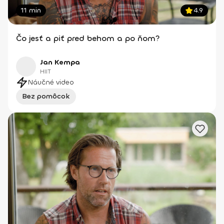
11 min
4.9
Čo jesť a piť pred behom a po ňom?
Jan Kempa
HIIT
Náučné video
Bez pomôcok