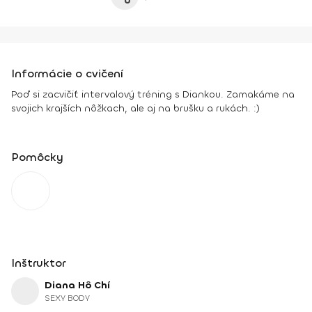
Informácie o cvičení
Poď si zacvičiť intervalový tréning s Diankou. Zamakáme na
svojich krajších nôžkach, ale aj na brušku a rukách. :)
Pomôcky
Inštruktor
Diana Hô Chí
SEXY BODY