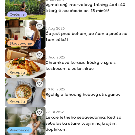
Vymakaný intervalový tréning 4x4x40,
ktorý ti nezaberie ani 15 minút!
Cvičenie
5 Aug 2026
Čo jesť pred behom, po ňom a prečo na
tom záleží
Stravovanie
3 Aug 2026
Chrumkavé kuracie kúsky v syre s
kuskusom a zeleninkou
Recepty
30 Júl 2026
Rýchly a lahodný hubový stroganov
Recepty
29 Júl 2026
Lekcie letného sebavedomia: Keď sa
sebaláska stane tvojím najkrajším
doplnkom
Všeobecné