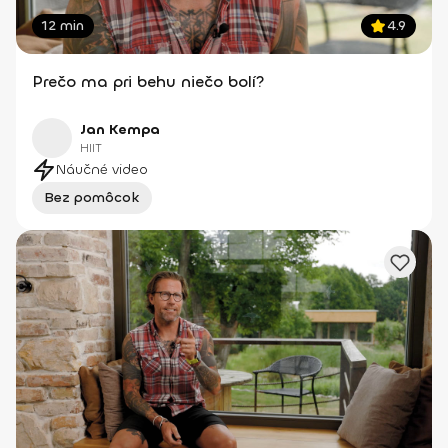
12 min
4.9
Prečo ma pri behu niečo bolí?
Jan Kempa
HIIT
Náučné video
Bez pomôcok