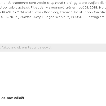
akmer dennodenne som viedla skupinové tréningy a pre svojich klie
ungee Workout, POUNDFIT Instagram: di_hochi, Facebook: Diana Hô Chí Facebook
 na tom záleží