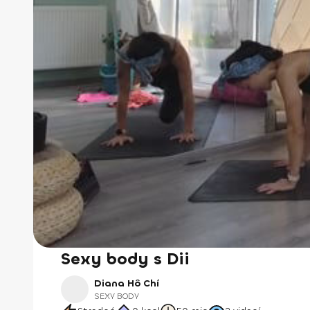
Sexy body s Dii
Diana Hô Chí
SEXY BODY