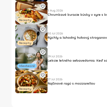
3 Aug 2026
Chrumkavé kuracie kúsky v syre s 
Recepty
30 Júl 2026
Rýchly a lahodný hubový stroganov
Recepty
29 Júl 2026
Lekcie letného sebavedomia: Keď s
Všeobecné
27 Júl 2026
Rajčinové ragú s mozzarellou
Recepty