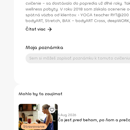
cvičenie – sa dostávalo do popredia už dlhé roky. T
wellness pobyty. V roku 2018 som získala ocenenie od portálu cvicte.sk Fitleader – skupinový tréner nováčik 2018. No oveľa väčším ocenením bola vždy pre mňa pozitívna
spätná väzba od klientov. • YOGA teacher RYT@200 • POWER YOGA inštruktor • Kondičný tréner 1. kv. stupňa • Certifikovaná lektorka skupinových cvičení bodyART Basic,
bodyART, Stretch, BAX – bodyART Cross, deepWORK, STRONG by Zumba, Jump B
skupina: ŠPORT je VÁŠEŇ
Čítať viac
Moja poznámka
Mohlo by ťa zaujímať
5 Aug 2026
Čo jesť pred behom, po ňom a prečo
Stravovanie