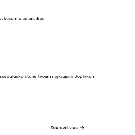
kuskusom a zeleninkou
a sebaláska stane tvojím najkrajším doplnkom
Zobraziť viac