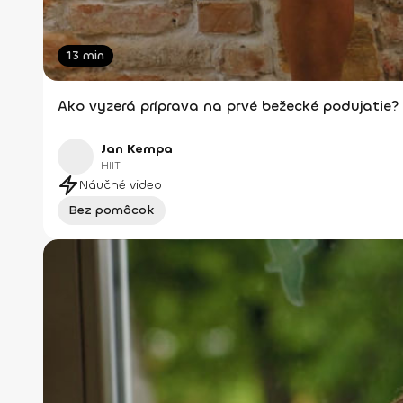
13 min
Ako vyzerá príprava na prvé bežecké podujatie?
Jan Kempa
HIIT
Náučné video
Bez pomôcok