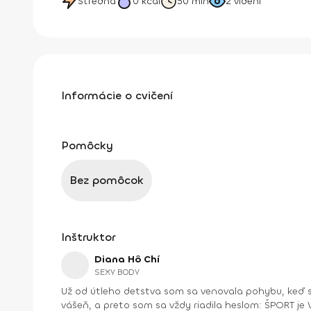
Stredná
0
kcal
50 min
2
videní
Informácie o cvičení
Pomôcky
Bez pomôcok
Inštruktor
Diana Hô Chí
SEXY BODY
Už od útleho detstva som sa venovala pohybu, keď s
vášeň, a preto som sa vždy riadila heslom: ŠPORT je VÁŠEŇ. V bežnom živote som bola ekonomická riaditeľka vo vydavateľstve a mama dospelej dcé