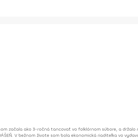
om začala ako 3-ročná tancovať vo folklórnom súbore, a držalo m
ry. No moje hobby –