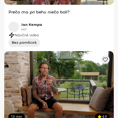
Prečo ma pri behu niečo bolí?
Jan Kempa
HIIT
Náučné video
Bez pomôcok
13 min
4.9