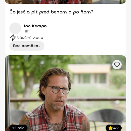
Čo jesť a piť pred behom a po ňom?
Jan Kempa
HIIT
Náučné video
Bez pomôcok
12 min
4.9