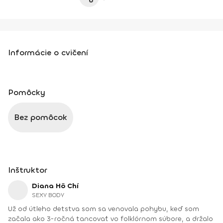
Informácie o cvičení
Pomôcky
Bez pomôcok
Inštruktor
Diana Hô Chí
SEXY BODY
Už od útleho detstva som sa venovala pohybu, keď som
začala ako 3-ročná tancovať vo folklórnom súbore, a držalo