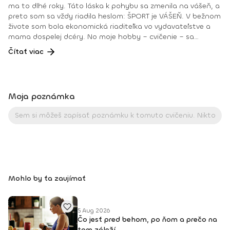
ma to dlhé roky. Táto láska k pohybu sa zmenila na vášeň, a
preto som sa vždy riadila heslom: ŠPORT je VÁŠEŇ. V bežnom
živote som bola ekonomická riaditeľka vo vydavateľstve a
mama dospelej dcéry. No moje hobby – cvičenie – sa
dostávalo do popredia už dlhé roky. Takmer dennodenne
Čítať viac
som viedla skupinové tréningy a pre svojich klientov som
organizovala viachodinové eventy, fit a wellness pobyty. V
roku 2018 som získala ocenenie od portálu cvicte.sk
Fitleader – skupinový tréner nováčik 2018. No oveľa väčším
Moja poznámka
ocenením bola vždy pre mňa pozitívna spätná väzba od
klientov. • YOGA teacher RYT@200 • POWER YOGA inštruktor
• Kondičný tréner 1. kv. stupňa • Certifikovaná lektorka
skupinových cvičení bodyART Basic, bodyART, Stretch, BAX –
bodyART Cross, deepWORK, STRONG by Zumba, Jump
Bungee Workout, POUNDFIT Instagram: di_hochi, Facebook:
Diana Hô Chí Facebook skupina: ŠPORT je VÁŠEŇ
Mohlo by ťa zaujímať
5 Aug 2026
Čo jesť pred behom, po ňom a prečo na
tom záleží