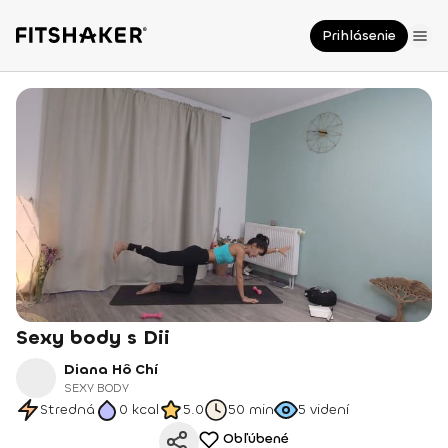
Prihlásenie
Sexy body s Dii
Diana Hô Chí
SEXY BODY
Stredná
0
kcal
5.0
50 min
5
videní
Obľúbené