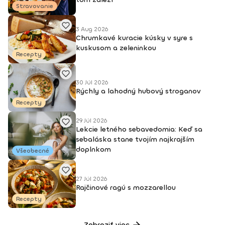
Stravovanie
3 Aug 2026
Chrumkavé kuracie kúsky v syre s
kuskusom a zeleninkou
Recepty
30 Júl 2026
Rýchly a lahodný hubový stroganov
Recepty
29 Júl 2026
Lekcie letného sebavedomia: Keď sa
sebaláska stane tvojím najkrajším
doplnkom
Všeobecné
27 Júl 2026
Rajčinové ragú s mozzarellou
Recepty
Zobraziť viac