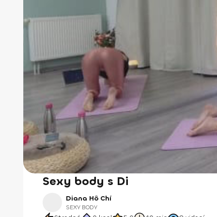
Sexy body s Di
Diana Hô Chí
SEXY BODY