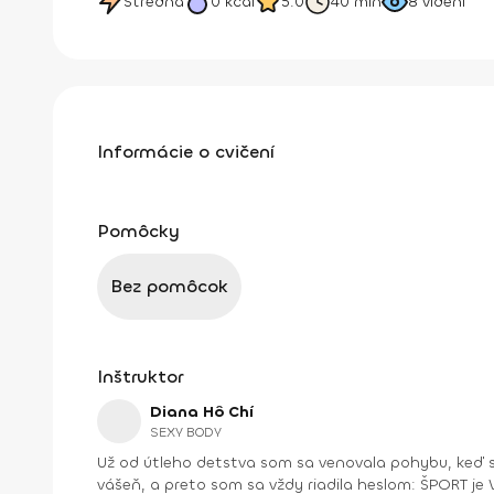
Stredná
0
kcal
5.0
40 min
8
videní
Informácie o cvičení
Pomôcky
Bez pomôcok
Inštruktor
Diana Hô Chí
SEXY BODY
Už od útleho detstva som sa venovala pohybu, keď s
vášeň, a preto som sa vždy riadila heslom: ŠPORT je VÁŠEŇ. V bežnom živote som bola ekonomická riaditeľka vo vydavateľstve a mama dospelej dcé