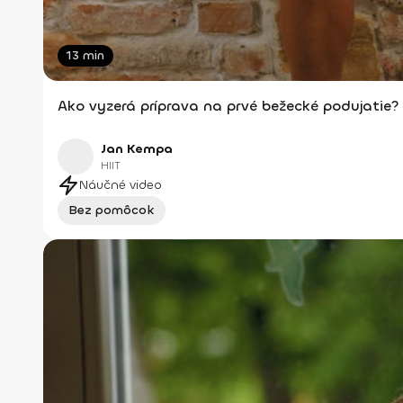
13 min
Ako vyzerá príprava na prvé bežecké podujatie?
Jan Kempa
HIIT
Náučné video
Bez pomôcok