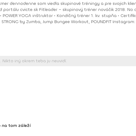
akmer dennodenne som viedla skupinové tréningy a pre svojich klie
ungee Workout, POUNDFIT Instagram: di_hochi, Facebook: Diana Hô Chí Facebook
 na tom záleží