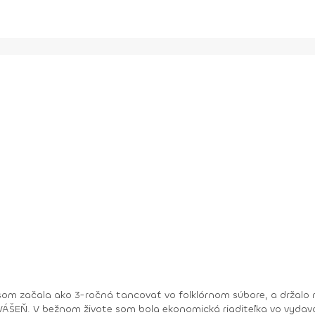
om začala ako 3-ročná tancovať vo folklórnom súbore, a držalo m
ry. No moje hobby –