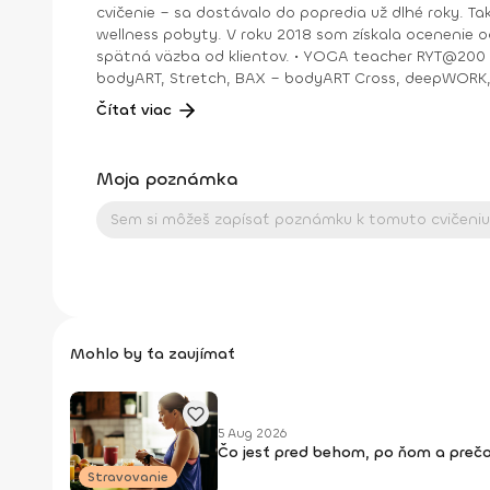
cvičenie – sa dostávalo do popredia už dlhé roky. T
wellness pobyty. V roku 2018 som získala ocenenie od portálu cvicte.sk Fitleader – skupinový tréner nováčik 2018. No oveľa väčším ocenením bola vždy pre mňa pozitívna
spätná väzba od klientov. • YOGA teacher RYT@200 • POWER YOGA inštruktor • Kondičný tréner 1. kv. stupňa • Certifikovaná lektorka skupinových cvičení bodyART Basic,
bodyART, Stretch, BAX – bodyART Cross, deepWORK, STRONG by Zumba, Jump B
skupina: ŠPORT je VÁŠEŇ
Čítať viac
Moja poznámka
Mohlo by ťa zaujímať
5 Aug 2026
Čo jesť pred behom, po ňom a prečo
Stravovanie