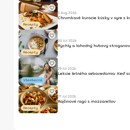
3 Aug 2026
Chrumkavé kuracie kúsky v syre s 
Recepty
30 Júl 2026
Rýchly a lahodný hubový stroganov
Recepty
29 Júl 2026
Lekcie letného sebavedomia: Keď s
Všeobecné
27 Júl 2026
Rajčinové ragú s mozzarellou
Recepty