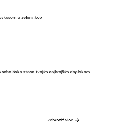
kuskusom a zeleninkou
a sebaláska stane tvojím najkrajším doplnkom
Zobraziť viac