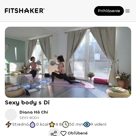
Prihlásenie
Sexy body s Di
Diana Hô Chí
SEXY BODY
Stredná
0
kcal
4.8
50 min
9
videní
Obľúbené