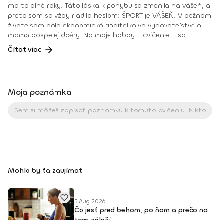
ma to dlhé roky. Táto láska k pohybu sa zmenila na vášeň, a
preto som sa vždy riadila heslom: ŠPORT je VÁŠEŇ. V bežnom
živote som bola ekonomická riaditeľka vo vydavateľstve a
mama dospelej dcéry. No moje hobby – cvičenie – sa
dostávalo do popredia už dlhé roky. Takmer dennodenne
Čítať viac
som viedla skupinové tréningy a pre svojich klientov som
organizovala viachodinové eventy, fit a wellness pobyty. V
roku 2018 som získala ocenenie od portálu cvicte.sk
Fitleader – skupinový tréner nováčik 2018. No oveľa väčším
Moja poznámka
ocenením bola vždy pre mňa pozitívna spätná väzba od
klientov. • YOGA teacher RYT@200 • POWER YOGA inštruktor
• Kondičný tréner 1. kv. stupňa • Certifikovaná lektorka
skupinových cvičení bodyART Basic, bodyART, Stretch, BAX –
bodyART Cross, deepWORK, STRONG by Zumba, Jump
Bungee Workout, POUNDFIT Instagram: di_hochi, Facebook:
Diana Hô Chí Facebook skupina: ŠPORT je VÁŠEŇ
Mohlo by ťa zaujímať
5 Aug 2026
Čo jesť pred behom, po ňom a prečo na
tom záleží