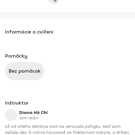
Informácie o cvičení
Pomôcky
Bez pomôcok
Inštruktor
Diana Hô Chí
SEXY BODY
Už od útleho detstva som sa venovala pohybu, keď som
začala ako 3-ročná tancovať vo folklórnom súbore, a držalo