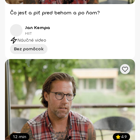
Čo jesť a piť pred behom a po ňom?
Jan Kempa
HIIT
Náučné video
Bez pomôcok
12 min
4.9