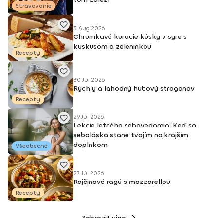
Stravovanie
3 Aug 2026
Chrumkavé kuracie kúsky v syre s
kuskusom a zeleninkou
Recepty
30 Júl 2026
Rýchly a lahodný hubový stroganov
Recepty
29 Júl 2026
Lekcie letného sebavedomia: Keď sa
sebaláska stane tvojím najkrajším
doplnkom
Všeobecné
27 Júl 2026
Rajčinové ragú s mozzarellou
Recepty
Zobraziť viac