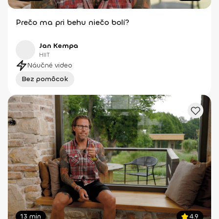
Prečo ma pri behu niečo bolí?
Jan Kempa
HIIT
Náučné video
Bez pomôcok
13 min
4.9