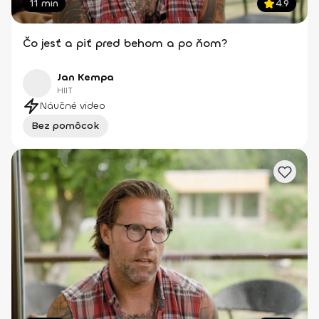
11 min
4.9
Čo jesť a piť pred behom a po ňom?
Jan Kempa
HIIT
Náučné video
Bez pomôcok