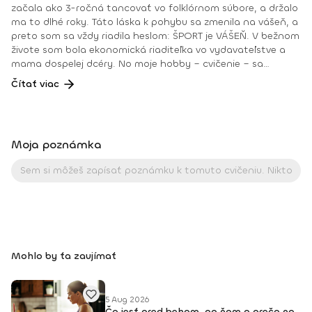
začala ako 3-ročná tancovať vo folklórnom súbore, a držalo
ma to dlhé roky. Táto láska k pohybu sa zmenila na vášeň, a
preto som sa vždy riadila heslom: ŠPORT je VÁŠEŇ. V bežnom
živote som bola ekonomická riaditeľka vo vydavateľstve a
mama dospelej dcéry. No moje hobby – cvičenie – sa
dostávalo do popredia už dlhé roky. Takmer dennodenne
Čítať viac
som viedla skupinové tréningy a pre svojich klientov som
organizovala viachodinové eventy, fit a wellness pobyty. V
roku 2018 som získala ocenenie od portálu cvicte.sk
Fitleader – skupinový tréner nováčik 2018. No oveľa väčším
Moja poznámka
ocenením bola vždy pre mňa pozitívna spätná väzba od
klientov. • YOGA teacher RYT@200 • POWER YOGA inštruktor
• Kondičný tréner 1. kv. stupňa • Certifikovaná lektorka
skupinových cvičení bodyART Basic, bodyART, Stretch, BAX –
bodyART Cross, deepWORK, STRONG by Zumba, Jump
Bungee Workout, POUNDFIT Instagram: di_hochi, Facebook:
Diana Hô Chí Facebook skupina: ŠPORT je VÁŠEŇ
Mohlo by ťa zaujímať
5 Aug 2026
Čo jesť pred behom, po ňom a prečo na