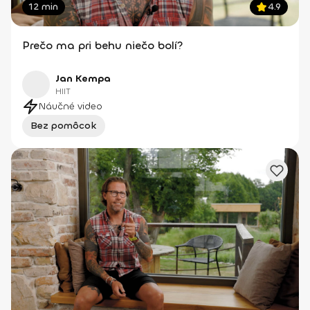
12 min
4.9
Prečo ma pri behu niečo bolí?
Jan Kempa
HIIT
Náučné video
Bez pomôcok