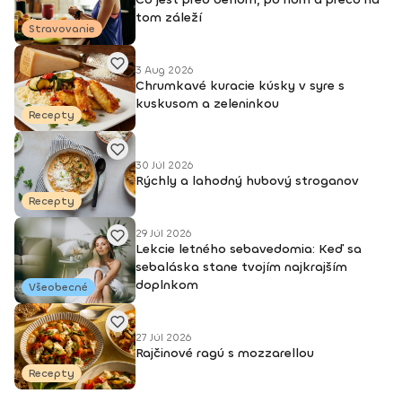
tom záleží
Stravovanie
3 Aug 2026
Chrumkavé kuracie kúsky v syre s
kuskusom a zeleninkou
Recepty
30 Júl 2026
Rýchly a lahodný hubový stroganov
Recepty
29 Júl 2026
Lekcie letného sebavedomia: Keď sa
sebaláska stane tvojím najkrajším
doplnkom
Všeobecné
27 Júl 2026
Rajčinové ragú s mozzarellou
Recepty