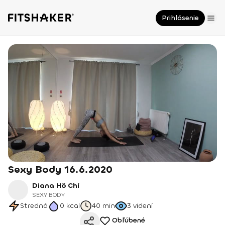
Prihlásenie
Sexy Body 16.6.2020
Diana Hô Chí
SEXY BODY
Stredná
0
kcal
40 min
3
videní
Obľúbené