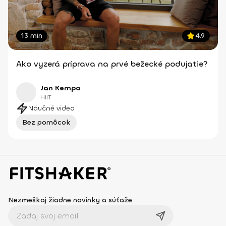
13 min
4.9
Ako vyzerá príprava na prvé bežecké podujatie?
Jan Kempa
HIIT
Náučné video
Bez pomôcok
Nezmeškaj žiadne novinky a súťaže