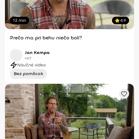
12 min
4.9
Prečo ma pri behu niečo bolí?
Jan Kempa
HIIT
Náučné video
Bez pomôcok