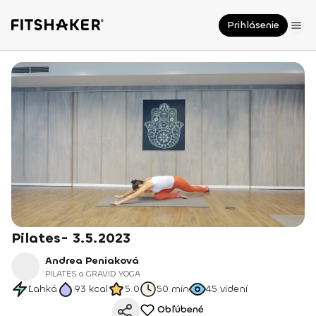
Prihlásenie
Pilates- 3.5.2023
Andrea Peniaková
PILATES a GRAVID YOGA
Ľahká
93
kcal
5.0
50 min
45
videní
Obľúbené