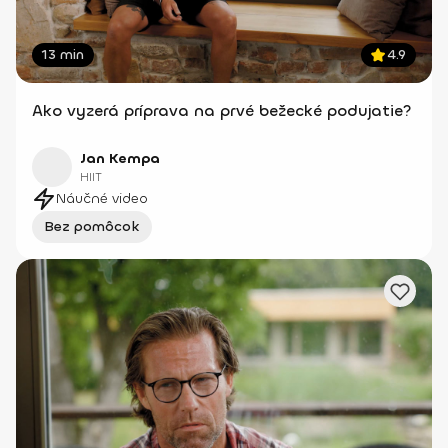
13 min
4.9
Ako vyzerá príprava na prvé bežecké podujatie?
Jan Kempa
HIIT
Náučné video
Bez pomôcok