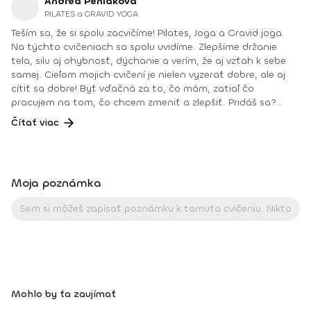
Andrea Peniaková
PILATES a GRAVID YOGA
Teším sa, že si spolu zacvičíme! Pilates, Joga a Gravid joga.
Na týchto cvičeniach sa spolu uvidíme. Zlepšíme držanie
tela, silu aj ohybnosť, dýchanie a verím, že aj vzťah k sebe
samej. Cieľom mojich cvičení je nielen vyzerať dobre, ale aj
cítiť sa dobre! Byť vďačná za to, čo mám, zatiaľ čo
pracujem na tom, čo chcem zmeniť a zlepšiť. Pridáš sa?
Teším sa na teba na online lekciách vo Fitshakeri, aj vo
Čítať viac
Fitshaker podcaste! Taktiež osobne na mojich hodinách v
Bratislave alebo na pobytoch, ktoré organizujem na
Slovensku aj v zahraničí. Môj rozvrh a info o mne nájdeš na
týchto stránkach: FB: www.facebook.com/flowandrea9 IG :
Moja poznámka
@andrea_mindfulflow Dosiahnuté vzdelanie: • Špecializačný
kurz Pilates inštruktor (FACE CZECH academy), Brno, 2013 •
IYN certificate – Mindfulness Yoga Instructor (mesačný
intenzívny výcvik v Španielsku a následné ročné štúdium),
BodhiYoga school, 2016 • Výcvik jogovej terapie pod vedením
M. Ďuriša, Bratislava, júl 2017 • Gravid Yoga špecializácia,
Akadémia Powerjoga Slovensko, Piešťany, 2018 • Inštruktor
Aerobiku, Step aerobiku, Cvičenia s pomôckami (FACE CZECH
Mohlo by ťa zaujímať
academy), Trnava, 2004 • Kurz tanečnej a pohybovej terapie
(OZ Arte