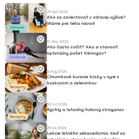
29 Apr 2023
Ako sa zorientovať v zdravej výžive?
Máme pre teba návod
Zdravie
31 Mar 2022
Ako často cvičiť? Ako si stanoviť
optimálny počet tréningov?
Cvičenie
3 Aug 2026
Chrumkavé kuracie kúsky v syre s
kuskusom a zeleninkou
Recepty
30 Júl 2026
Rýchly a lahodný hubový stroganov
Recepty
29 Júl 2026
Lekcie letného sebavedomia: Keď sa