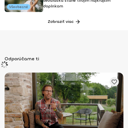
sebaláska stane tvojím najkrajším
doplnkom
Všeobecné
Zobraziť viac
Odporúčame ti