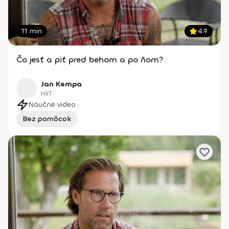
11 min
4.9
Čo jesť a piť pred behom a po ňom?
Jan Kempa
HIIT
Náučné video
Bez pomôcok