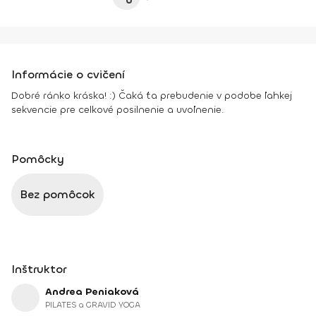
Informácie o cvičení
Dobré ránko kráska! :) Čaká ťa prebudenie v podobe ľahkej
sekvencie pre celkové posilnenie a uvoľnenie.
Pomôcky
Bez pomôcok
Inštruktor
Andrea Peniaková
PILATES a GRAVID YOGA