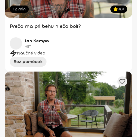
12 min
4.9
Prečo ma pri behu niečo bolí?
Jan Kempa
HIIT
Náučné video
Bez pomôcok