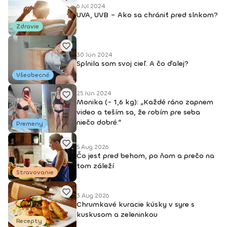
6 Júl 2024
UVA, UVB – Ako sa chrániť pred slnkom?
Zdravie
30 Jún 2024
Splnila som svoj cieľ. A čo ďalej?
Všeobecné
25 Jún 2024
Monika (- 1,6 kg): „Každé ráno zapnem
video a teším sa, že robím pre seba
niečo dobré.“
Premeny
5 Aug 2026
Čo jesť pred behom, po ňom a prečo na
tom záleží
Stravovanie
3 Aug 2026
Chrumkavé kuracie kúsky v syre s
kuskusom a zeleninkou
Recepty