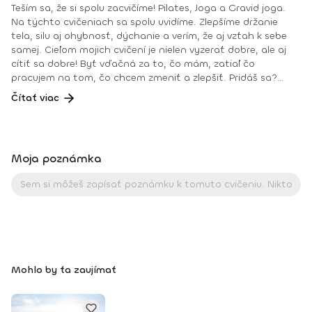
Teším sa, že si spolu zacvičíme! Pilates, Joga a Gravid joga.
Na týchto cvičeniach sa spolu uvidíme. Zlepšíme držanie
tela, silu aj ohybnosť, dýchanie a verím, že aj vzťah k sebe
samej. Cieľom mojich cvičení je nielen vyzerať dobre, ale aj
cítiť sa dobre! Byť vďačná za to, čo mám, zatiaľ čo
pracujem na tom, čo chcem zmeniť a zlepšiť. Pridáš sa?
Teším sa na teba na online lekciách vo Fitshakeri, aj vo
Čítať viac
Fitshaker podcaste! Taktiež osobne na mojich hodinách v
Bratislave alebo na pobytoch, ktoré organizujem na
Slovensku aj v zahraničí. Môj rozvrh a info o mne nájdeš na
týchto stránkach: FB: www.facebook.com/flowandrea9 IG :
Moja poznámka
@andrea_mindfulflow Dosiahnuté vzdelanie: • Špecializačný
kurz Pilates inštruktor (FACE CZECH academy), Brno, 2013 •
IYN certificate – Mindfulness Yoga Instructor (mesačný
intenzívny výcvik v Španielsku a následné ročné štúdium),
BodhiYoga school, 2016 • Výcvik jogovej terapie pod vedením
M. Ďuriša, Bratislava, júl 2017 • Gravid Yoga špecializácia,
Akadémia Powerjoga Slovensko, Piešťany, 2018 • Inštruktor
Aerobiku, Step aerobiku, Cvičenia s pomôckami (FACE CZECH
Mohlo by ťa zaujímať
academy), Trnava, 2004 • Kurz tanečnej a pohybovej terapie
(OZ Arte