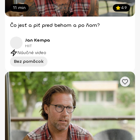
11 min
4.9
Čo jesť a piť pred behom a po ňom?
Jan Kempa
HIIT
Náučné video
Bez pomôcok