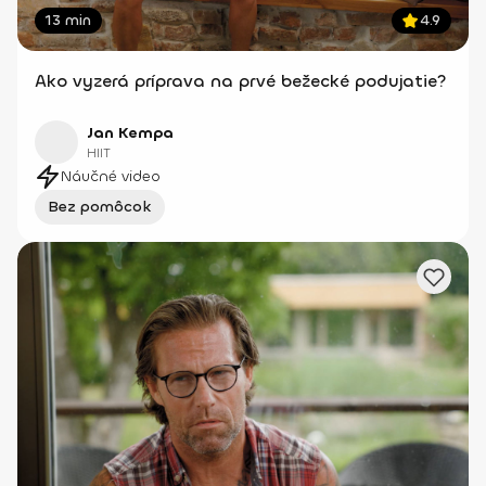
13 min
4.9
Ako vyzerá príprava na prvé bežecké podujatie?
Jan Kempa
HIIT
Náučné video
Bez pomôcok