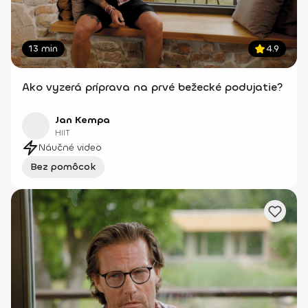
13 min
4.9
Ako vyzerá príprava na prvé bežecké podujatie?
Jan Kempa
HIIT
Náučné video
Bez pomôcok