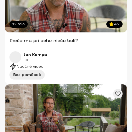
12 min
4.9
Prečo ma pri behu niečo bolí?
Jan Kempa
HIIT
Náučné video
Bez pomôcok