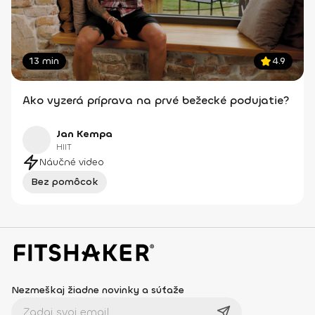
13 min
4.9
Ako vyzerá príprava na prvé bežecké podujatie?
Jan Kempa
HIIT
Náučné video
Bez pomôcok
Nezmeškaj žiadne novinky a súťaže