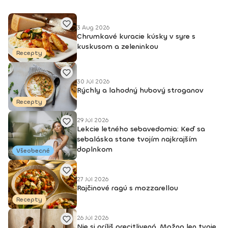
(OZ Arte
3 Aug 2026
Chrumkavé kuracie kúsky v syre s
kuskusom a zeleninkou
Recepty
30 Júl 2026
Rýchly a lahodný hubový stroganov
Recepty
29 Júl 2026
Lekcie letného sebavedomia: Keď sa
sebaláska stane tvojím najkrajším
doplnkom
Všeobecné
27 Júl 2026
Rajčinové ragú s mozzarellou
Recepty
26 Júl 2026
Nie si príliš precitlivená. Možno len tvoje