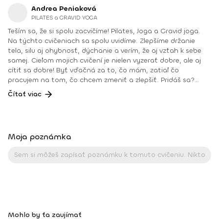
Andrea Peniaková
PILATES a GRAVID YOGA
Teším sa, že si spolu zacvičíme! Pilates, Joga a Gravid joga.
Na týchto cvičeniach sa spolu uvidíme. Zlepšíme držanie
tela, silu aj ohybnosť, dýchanie a verím, že aj vzťah k sebe
samej. Cieľom mojich cvičení je nielen vyzerať dobre, ale aj
cítiť sa dobre! Byť vďačná za to, čo mám, zatiaľ čo
pracujem na tom, čo chcem zmeniť a zlepšiť. Pridáš sa?
Teším sa na teba na online lekciách vo Fitshakeri, aj vo
Čítať viac
Fitshaker podcaste! Taktiež osobne na mojich hodinách v
Bratislave alebo na pobytoch, ktoré organizujem na
Slovensku aj v zahraničí. Môj rozvrh a info o mne nájdeš na
týchto stránkach: FB: www.facebook.com/flowandrea9 IG :
Moja poznámka
@andrea_mindfulflow Dosiahnuté vzdelanie: • Špecializačný
kurz Pilates inštruktor (FACE CZECH academy), Brno, 2013 •
IYN certificate – Mindfulness Yoga Instructor (mesačný
intenzívny výcvik v Španielsku a následné ročné štúdium),
BodhiYoga school, 2016 • Výcvik jogovej terapie pod vedením
M. Ďuriša, Bratislava, júl 2017 • Gravid Yoga špecializácia,
Akadémia Powerjoga Slovensko, Piešťany, 2018 • Inštruktor
Aerobiku, Step aerobiku, Cvičenia s pomôckami (FACE CZECH
Mohlo by ťa zaujímať
academy), Trnava, 2004 • Kurz tanečnej a pohybovej terapie