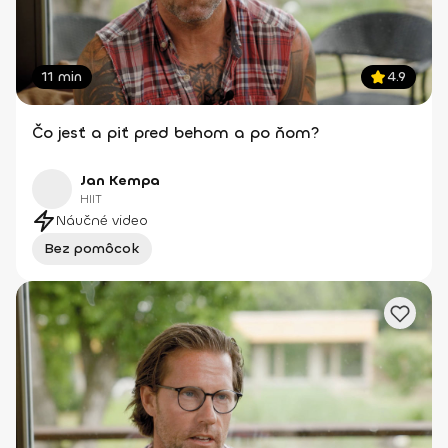
11 min
4.9
Čo jesť a piť pred behom a po ňom?
Jan Kempa
HIIT
Náučné video
Bez pomôcok