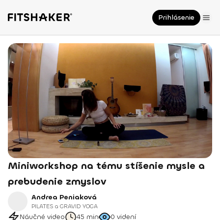
Prihlásenie
Miniworkshop na tému stíšenie mysle a
prebudenie zmyslov
Andrea Peniaková
PILATES a GRAVID YOGA
Náučné video
45 min
0
videní