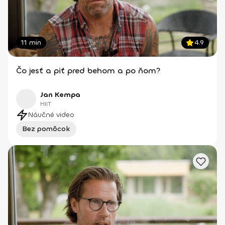
11 min
4.9
Čo jesť a piť pred behom a po ňom?
Jan Kempa
HIIT
Náučné video
Bez pomôcok