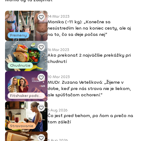
aerobik, Latino aerobik, Body Work FACE –Bosu ZUMBA
FITNES – B1, B2, Zumba Toning, Zumba Gold, Zumba Tonic
DEEPWORK PORT DE BRAS PILOXING CORE LEVEL 1, 2 FITNESS
14 Mar 2023
TRÉNER 3
Monika (-11 kg): „Konečne sa
nesústredím len na koniec cesty, ale aj
na to, čo sa deje počas nej“
Premeny
16 Mar 2023
Ako prekonať 2 najväčšie prekážky pri
chudnutí
Chudnutie
10 Mar 2023
MUDr. Zuzana Vetešková: „Žijeme v
dobe, keď pre nás strava nie je liekom,
ale spúšťačom ochorení.“
Fitshaker podcasty
5 Aug 2026
Čo jesť pred behom, po ňom a prečo na
tom záleží
Stravovanie
3 Aug 2026