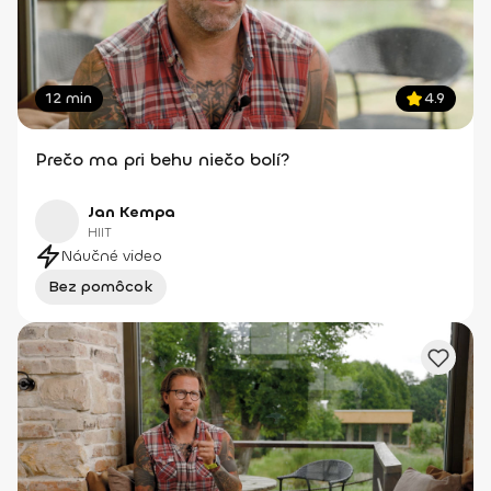
12 min
4.9
Prečo ma pri behu niečo bolí?
Jan Kempa
HIIT
Náučné video
Bez pomôcok