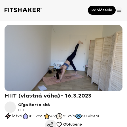
Prihlásenie
HIIT (vlastná váha)- 16.3.2023
Oľga Bartalská
HIIT
Ťažká
411
kcal
4.9
61 min
58
videní
Obľúbené