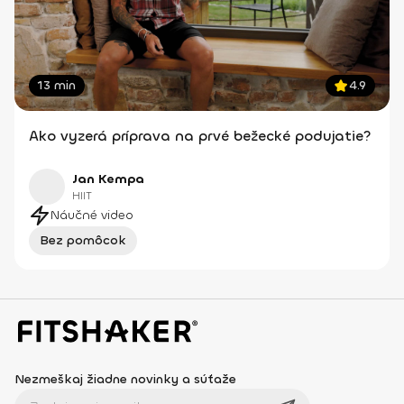
13 min
4.9
Ako vyzerá príprava na prvé bežecké podujatie?
Jan Kempa
HIIT
Náučné video
Bez pomôcok
Nezmeškaj žiadne novinky a súťaže