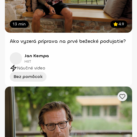
13 min
4.9
Ako vyzerá príprava na prvé bežecké podujatie?
Jan Kempa
HIIT
Náučné video
Bez pomôcok