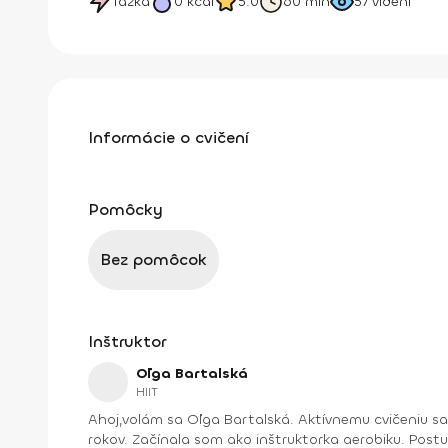
Ťažká
0
kcal
5.0
60 min
57
videní
Informácie o cvičení
Pomôcky
Bez pomôcok
Inštruktor
Oľga Bartalská
HIIT
Ahoj,volám sa Oľga Bartalská. Aktívnemu cvičeniu s
rokov. Začínala som ako inštruktorka aerobiku. Post