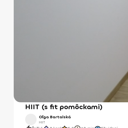
HIIT (s fit pomôckami)
Oľga Bartalská
HIIT