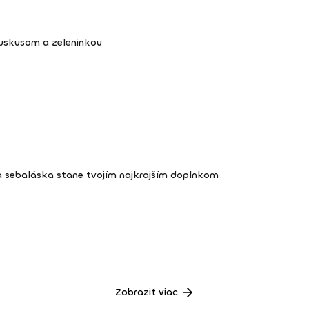
kuskusom a zeleninkou
a sebaláska stane tvojím najkrajším doplnkom
Zobraziť viac