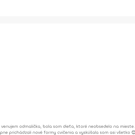
a venujem odmalička, bola som dieťa, ktoré neobsedelo na mieste.
upne prichádzali nové formy cvičenia a vyskúšala som asi všetko 