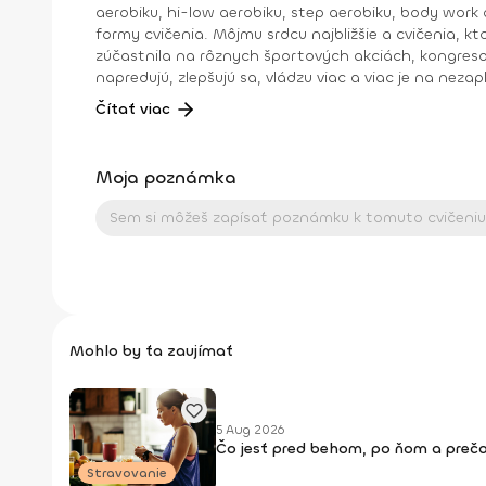
aerobiku, hi-low aerobiku, step aerobiku, body work a
formy cvičenia. Môjmu srdcu najbližšie a cvičenia, 
zúčastnila na rôznych športových akciách, kongresoc
napredujú, zlepšujú sa, vládzu viac a viac je na nezap
:).Dosiahnuté vzdelanie: IFFA licencia B, Dance aerobik, Hi-low aerobik,Funky aerobik, Step aerobik, Latino aerobik, Body Work FACE –Bosu ZUMBA FITNES – B1, B2, Zumba
Čítať viac
Moja poznámka
Mohlo by ťa zaujímať
5 Aug 2026
Čo jesť pred behom, po ňom a prečo
Stravovanie