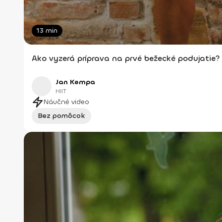
13 min
Ako vyzerá príprava na prvé bežecké podujatie?
Jan Kempa
HIIT
Náučné video
Bez pomôcok