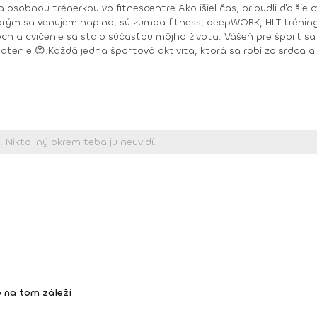
 osobnou trénerkou vo fitnescentre.Ako išiel čas, pribudli ďalšie 
ktorým sa venujem naplno, sú zumba fitness, deepWORK, HIIT tréni
h a cvičenie sa stalo súčasťou môjho života. Vášeň pre šport sa 
latenie 😊.Každá jedna športová aktivita, ktorá sa robí zo srdca a s
Toning, Zumba Gold, Zumba Tonic DEEPWORK PORT DE BRAS PILOXING CORE LEVEL 1, 2 FITNESS TRÉNER 3
 na tom záleží