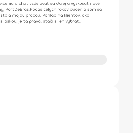
cvičenia a chuť vzdelávať sa ďalej a vyskúšať nové
ngy, PortDeBras.Počas celých rokov cvičenia som sa
stala mojou prácou. Pohľad na klientov, ako
 láskou, je tá pravá, stačí si len vybrať