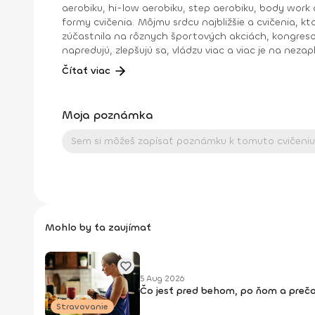
aerobiku, hi-low aerobiku, step aerobiku, body work a
formy cvičenia. Môjmu srdcu najbližšie a cvičenia, 
zúčastnila na rôznych športových akciách, kongresoc
napredujú, zlepšujú sa, vládzu viac a viac je na nezap
:).Dosiahnuté vzdelanie: IFFA licencia B, Dance aerobik, Hi-low aerobik,Funky aerobik, Step aerobik, Latino aerobik, Body Work FACE –Bosu ZUMBA FITNES – B1, B2, Zumba
Čítať viac
Moja poznámka
Mohlo by ťa zaujímať
5 Aug 2026
Čo jesť pred behom, po ňom a prečo
Stravovanie