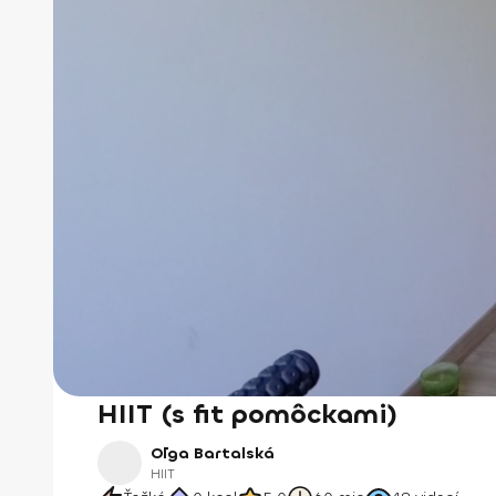
HIIT (s fit pomôckami)
Oľga Bartalská
HIIT