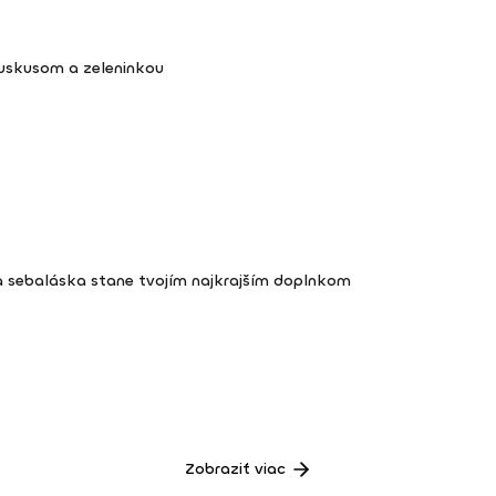
kuskusom a zeleninkou
a sebaláska stane tvojím najkrajším doplnkom
Zobraziť viac