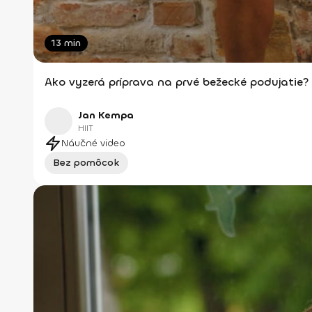
13 min
Ako vyzerá príprava na prvé bežecké podujatie?
Jan Kempa
HIIT
Náučné video
Bez pomôcok