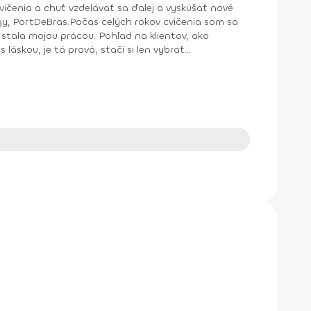
cvičenia a chuť vzdelávať sa ďalej a vyskúšať nové
ngy, PortDeBras.Počas celých rokov cvičenia som sa
stala mojou prácou. Pohľad na klientov, ako
 láskou, je tá pravá, stačí si len vybrať