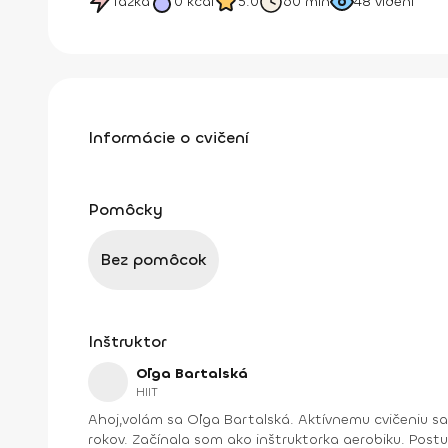
Ťažká
0
kcal
5.0
60 min
48
videní
Informácie o cvičení
Pomôcky
Bez pomôcok
Inštruktor
Oľga Bartalská
HIIT
Ahoj,volám sa Oľga Bartalská. Aktívnemu cvičeniu s
rokov. Začínala som ako inštruktorka aerobiku. Post