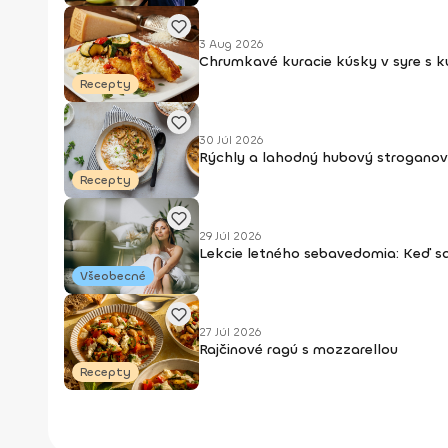
3 Aug 2026
Chrumkavé kuracie kúsky v syre s 
Recepty
30 Júl 2026
Rýchly a lahodný hubový stroganov
Recepty
29 Júl 2026
Lekcie letného sebavedomia: Keď s
Všeobecné
27 Júl 2026
Rajčinové ragú s mozzarellou
Recepty