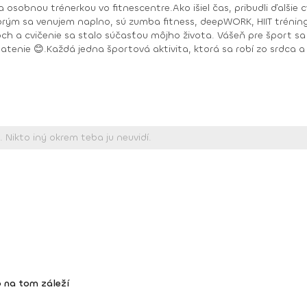
 osobnou trénerkou vo fitnescentre.Ako išiel čas, pribudli ďalšie 
ktorým sa venujem naplno, sú zumba fitness, deepWORK, HIIT tréni
h a cvičenie sa stalo súčasťou môjho života. Vášeň pre šport sa 
latenie 😊.Každá jedna športová aktivita, ktorá sa robí zo srdca a s
Toning, Zumba Gold, Zumba Tonic DEEPWORK PORT DE BRAS PILOXING CORE LEVEL 1, 2 FITNESS TRÉNER 3
 na tom záleží