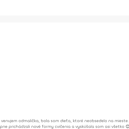
a venujem odmalička, bola som dieťa, ktoré neobsedelo na mieste.
upne prichádzali nové formy cvičenia a vyskúšala som asi všetko 