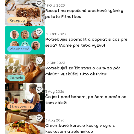
TRÉNER 3
19 Okt 2023
Recept na nepečené orechové tyčinky
poliate Fitnutkou
Recepty
30 Okt 2023
Potrebuješ spomaliť a dopriať si čas pre
seba? Máme pre teba výzvu!
Všeobecné
12 Okt 2023
Potrebuješ znížiť stres o 68 % za pár
minút? Vyskúšaj túto aktivitu!
Zdravie
5 Aug 2026
Čo jesť pred behom, po ňom a prečo na
tom záleží
Stravovanie
3 Aug 2026
Chrumkavé kuracie kúsky v syre s
kuskusom a zeleninkou