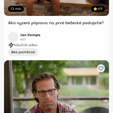
13 min
4.9
Ako vyzerá príprava na prvé bežecké podujatie?
Jan Kempa
HIIT
Náučné video
Bez pomôcok