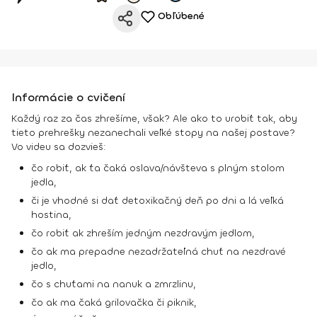
Obľúbené
Informácie o cvičení
Každý raz za čas zhrešíme, však? Ale ako to urobiť tak, aby
tieto prehrešky nezanechali veľké stopy na našej postave?
Vo videu sa dozvieš:
čo robiť, ak ťa čaká oslava/návšteva s plným stolom
jedla,
či je vhodné si dať detoxikačný deň po dni a lá veľká
hostina,
čo robiť ak zhreším jedným nezdravým jedlom,
čo ak ma prepadne nezadržateľná chuť na nezdravé
jedlo,
čo s chuťami na nanuk a zmrzlinu,
čo ak ma čaká grilovačka či piknik,