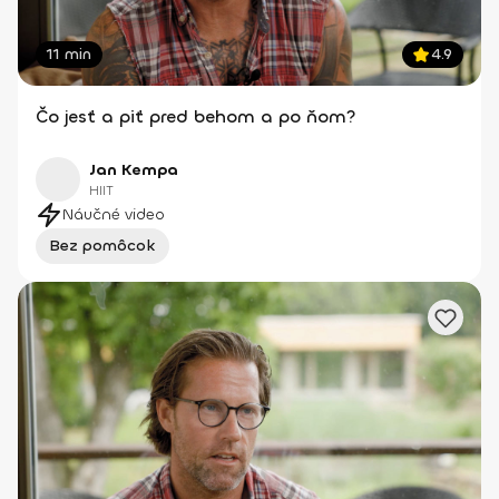
11 min
4.9
Čo jesť a piť pred behom a po ňom?
Jan Kempa
HIIT
Náučné video
Bez pomôcok