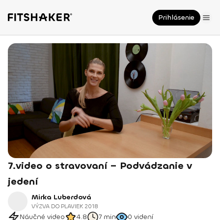
Prihlásenie
7.video o stravovaní – Podvádzanie v
jedení
Mirka Luberdová
VÝZVA DO PLAVIEK 2018
Náučné video
4.8
7 min
0
videní