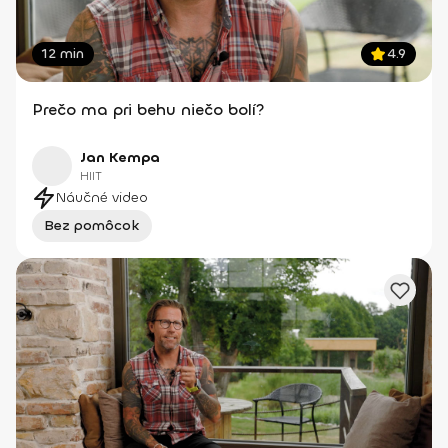
12 min
4.9
Prečo ma pri behu niečo bolí?
Jan Kempa
HIIT
Náučné video
Bez pomôcok