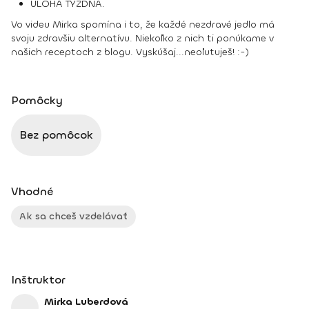
ÚLOHA TÝŽDŇA.
Vo videu Mirka spomína i to, že každé nezdravé jedlo má
svoju zdravšiu alternatívu. Niekoľko z nich ti ponúkame v
našich receptoch z blogu. Vyskúšaj...neoľutuješ! :-)
Pomôcky
Bez pomôcok
Vhodné
Ak sa chceš vzdelávať
Inštruktor
Mirka Luberdová