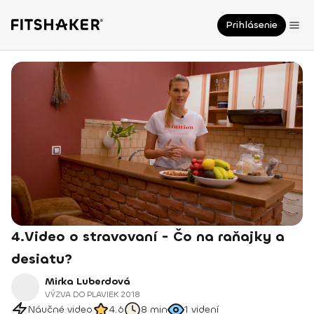
Prihlásenie
4.Video o stravovaní - Čo na raňajky a
desiatu?
Mirka Luberdová
VÝZVA DO PLAVIEK 2018
Náučné video
4.6
8 min
1
videní