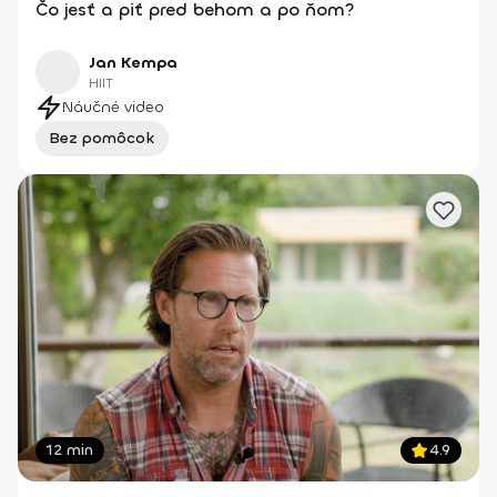
Čo jesť a piť pred behom a po ňom?
Jan Kempa
HIIT
Náučné video
Bez pomôcok
12 min
4.9