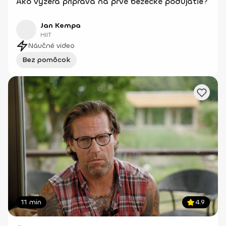
Ako vyzerá príprava na prvé bežecké podujatie?
Jan Kempa
HIIT
Náučné video
Bez pomôcok
11 min
4.9