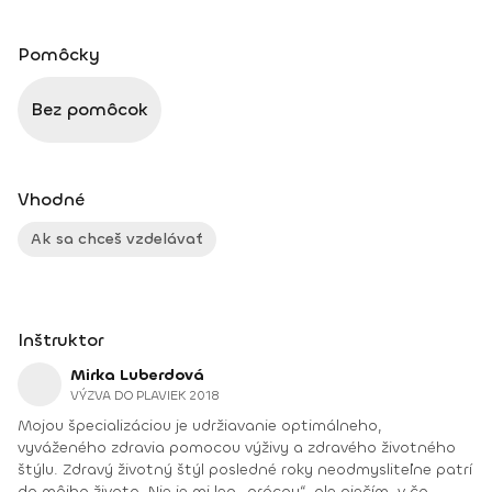
Pomôcky
Bez pomôcok
Vhodné
Ak sa chceš vzdelávať
Inštruktor
Mirka Luberdová
VÝZVA DO PLAVIEK 2018
Mojou špecializáciou je udržiavanie optimálneho,
vyváženého zdravia pomocou výživy a zdravého životného
štýlu. Zdravý životný štýl posledné roky neodmysliteľne patrí
do môjho života. Nie je mi len „prácou“, ale niečím, v čo