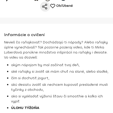
Obľúbené
Informácie o cvičení
Nevieš čo raňajkovať? Dochádzajú ti nápady? Alebo raňajky
úplne vynechávaš? Tak pozorne pozeraj video, kde ti Mirka
Luberdová ponúkne množstvo inšpirácií na raňajky i desiate.
Vo videu sa dozvieš:
akým nápojom by mal začínať tvoj deň,
aké raňajky si zvoliť ak mám chuť na slané, alebo sladké,
čím si dochutiť jogurt,
akú desiatu zvoliť ak nechcem kupovať presladené musli
tyčinky z obchodu,
ako si vyskladať výživnú šťavu či smoothie a koľko ich
vypiť
ÚLOHU TÝŽDŇA