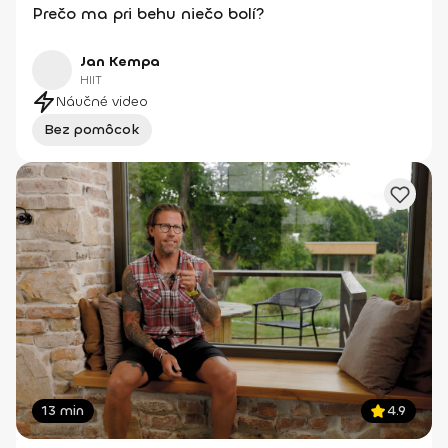
Prečo ma pri behu niečo bolí?
Jan Kempa
HIIT
Náučné video
Bez pomôcok
13 min
4.9