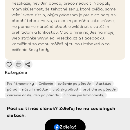
nezakáže, nevidím dôvod, prečo necvičiť. Naopak,
mám skúsenosť, že tehotné ženy, ktoré cvičia, samé
veľmi skoro zistia, akým prínosom je pre nich pohyb v
období tehotenstva, a ako im pomáha toto krásne,
no pomerne náročné obdobie zvládnuť s väťčším
prehľadom a ľahkosťou. Viac o mne nájdeš na mojej
web stránke www.lea-vrsecka.cz a Facebooku.
Zacvičiť si so mnou môžeš aj tu na Fitshakeri a to
cvičenia Sexy body.
Kategórie
Pre fitmaminky
Cvičenie
cvičenie po pôrode
diastáza
pôrod
nástrih hrádze
cisársky pôrod
prvé dni po pôrode
cvičenie druhý deň po pôrode
čítanie pre Fitmaminky
Páči sa ti náš článok? Zdieľaj ho na sociálnych
sieťach.
Zdieľať