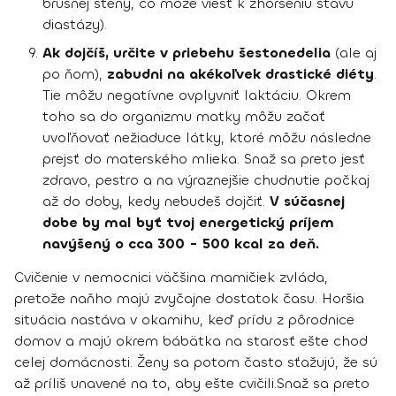
brušnej steny, čo môže viesť k zhoršeniu stavu
diastázy).
Ak dojčíš, určite v priebehu šestonedelia
(ale aj
po ňom),
zabudni na akékoľvek drastické diéty
.
Tie môžu negatívne ovplyvniť laktáciu. Okrem
toho sa do organizmu matky môžu začať
uvoľňovať nežiaduce látky, ktoré môžu následne
prejsť do materského mlieka. Snaž sa preto jesť
zdravo, pestro a na výraznejšie chudnutie počkaj
až do doby, kedy nebudeš dojčiť.
V súčasnej
dobe by mal byť tvoj energetický príjem
navýšený o cca 300 - 500 kcal za deň.
Cvičenie v nemocnici väčšina mamičiek zvláda,
pretože naňho majú zvyčajne dostatok času. Horšia
situácia nastáva v okamihu, keď prídu z pôrodnice
domov a majú okrem bábätka na starosť ešte chod
celej domácnosti. Ženy sa potom často sťažujú, že sú
až príliš unavené na to, aby ešte cvičili.
Snaž sa preto