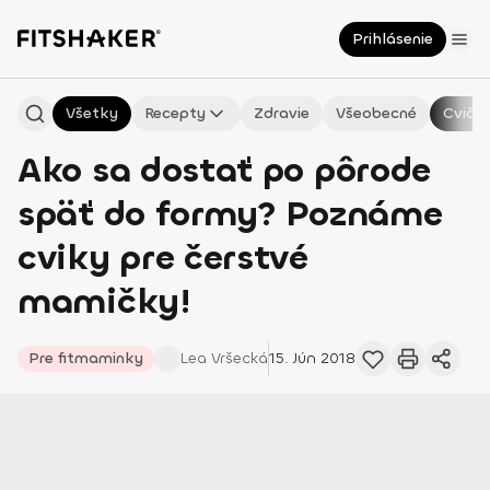
Prihlásenie
Všetky
Recepty
Zdravie
Všeobecné
Cvičen
Ako sa dostať po pôrode
späť do formy? Poznáme
cviky pre čerstvé
mamičky!
Pre fitmaminky
Lea
Vršecká
15. Jún 2018