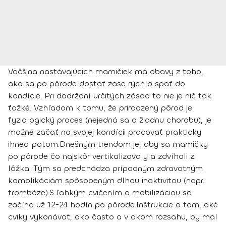
Väčšina nastávajúcich mamičiek má obavy z toho,
ako sa po pôrode dostať zase rýchlo späť do
kondície. Pri dodržaní určitých zásad to nie je nič tak
ťažké. Vzhľadom k tomu, že prirodzený pôrod je
fyziologický proces (nejedná sa o žiadnu chorobu), je
možné začať na svojej kondícii pracovať prakticky
ihneď potom.
Dnešným trendom je, aby sa mamičky
po pôrode čo najskôr vertikalizovaly a zdvíhali z
lôžka. Tým sa predchádza prípadným zdravotným
komplikáciám spôsobeným dlhou inaktivitou (napr.
trombóze).
S ľahkým cvičením a mobilizáciou sa
začína už 12-24 hodín po pôrode
.
Inštrukcie o tom, aké
cviky vykonávať, ako často a v akom rozsahu, by mal