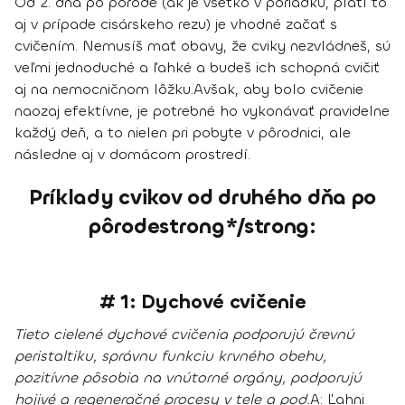
Od 2. dňa po pôrode (ak je všetko v poriadku, platí to
aj v prípade cisárskeho rezu) je vhodné začať s
cvičením. Nemusíš mať obavy, že cviky nezvládneš, sú
veľmi jednoduché a ľahké a budeš ich
schopná
cvičiť
aj na nemocničnom lôžku
.
Avšak, aby bolo cvičenie
naozaj efektívne, je potrebné ho
vykonávať pravidelne
každý deň
, a to nielen pri pobyte v pôrodnici, ale
následne aj v domácom prostredí.
Príklady cvikov od druhého dňa po
pôrodestrong*/strong:
# 1: Dychové cvičenie
Tieto cielené dychové cvičenia
podporujú črevnú
peristaltiku, správnu funkciu krvného obehu,
pozitívne pôsobia na vnútorné orgány, podporujú
hojivé a regeneračné procesy v tele
a pod.
A:
Ľahni