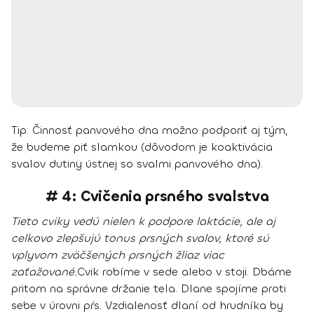
Tip:
Činnosť panvového dna možno podporiť aj tým,
že budeme piť slamkou (dôvodom je koaktivácia
svalov dutiny ústnej so svalmi panvového dna).
# 4: Cvičenia prsného svalstva
Tieto cviky vedú nielen k podpore laktácie, ale aj
celkovo zlepšujú tonus prsných svalov, ktoré sú
vplyvom zväčšených prsných žliaz viac
zaťažované.
Cvik robíme v sede alebo v stoji. Dbáme
pritom na správne držanie tela. Dlane spojíme proti
sebe v úrovni pŕs. Vzdialenosť dlaní od hrudníka by