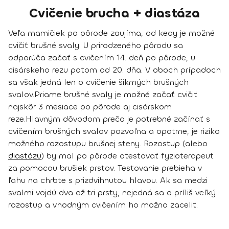
Cvičenie brucha + diastáza
Veľa mamičiek po pôrode zaujíma, od kedy je možné
cvičiť brušné svaly.
U prirodzeného pôrodu sa
odporúča začať s cvičením 14. deň po pôrode, u
cisárskeho rezu potom od 20. dňa
. V oboch prípadoch
sa však jedná
len o cvičenie šikmých brušných
svalov
.
Priame brušné svaly je možné začať cvičiť
najskôr 3 mesiace po pôrode aj cisárskom
reze
.
Hlavným dôvodom prečo je potrebné začínať s
cvičením brušných svalov pozvoľna a opatrne, je riziko
možného rozostupu brušnej steny. Rozostup (alebo
diastázu
) by mal po pôrode otestovať fyzioterapeut
za pomocou brušiek prstov. Testovanie prebieha v
ľahu na chrbte s prizdvihnutou hlavou. Ak sa medzi
svalmi vojdú dva až tri prsty, nejedná sa o príliš veľký
rozostup a vhodným cvičením ho možno zaceliť.