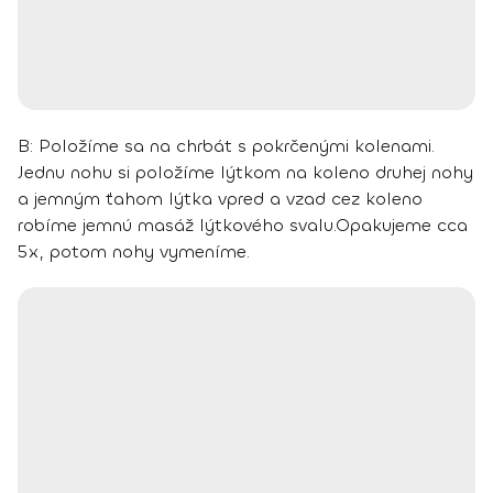
B:
Položíme sa na chrbát s pokrčenými kolenami.
Jednu nohu si položíme lýtkom na koleno druhej nohy
a
jemným ťahom lýtka vpred a vzad cez koleno
robíme jemnú masáž lýtkového svalu
.
Opakujeme cca
5x, potom nohy vymeníme.