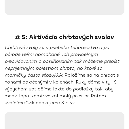
# 5: Aktivácia chrbtových svalov
Chrbtové svaly sú v priebehu tehotenstva a po
pôrode veľmi namáhané. Ich pravidelným
precvičovaním a posilňovaním tak môžeme predísť
nepríjemným bolestiam chrbta, na ktoré sa
mamičky často sťažujú.
A:
Položíme sa na chrbát s
nohami pokrčenými v kolenách. Ruky dáme v tyl.
S
výdychom zatlačíme lakte do podložky tak, aby
medzi lopatkami vznikol malý priestor.
Potom
uvoľníme.
Cvik opakujeme 3 - 5x.