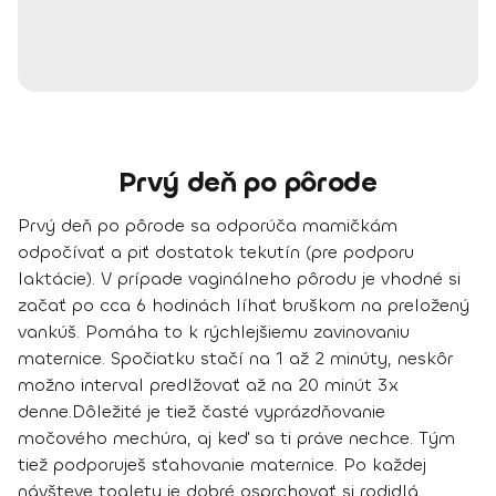
Prvý deň po pôrode
Prvý deň po pôrode sa odporúča mamičkám
odpočívať a piť dostatok tekutín (pre podporu
laktácie). V prípade vaginálneho pôrodu je vhodné si
začať
po cca 6 hodinách líhať bruškom na preložený
vankúš
. Pomáha to k rýchlejšiemu zavinovaniu
maternice.
Spočiatku stačí na 1 až 2 minúty
, neskôr
možno interval predlžovať až na 20 minút 3x
denne.
Dôležité je tiež časté vyprázdňovanie
močového mechúra
, aj keď sa ti práve nechce. Tým
tiež podporuješ sťahovanie maternice. Po každej
návšteve toalety je dobré osprchovať si rodidlá