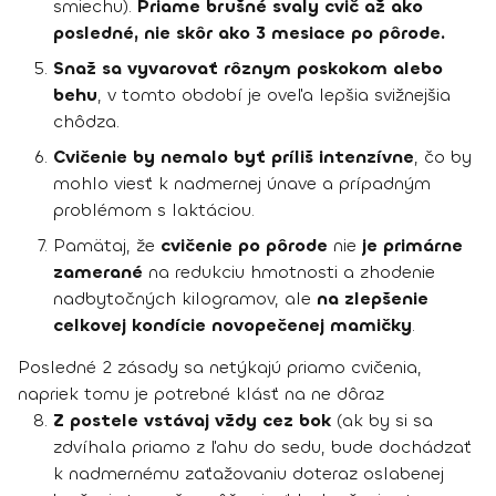
smiechu).
Priame brušné svaly cvič až ako
posledné, nie skôr ako 3 mesiace po pôrode.
Snaž sa vyvarovať rôznym poskokom alebo
behu
, v tomto období je oveľa lepšia svižnejšia
chôdza.
Cvičenie by nemalo byť príliš intenzívne
, čo by
mohlo viesť k nadmernej únave a prípadným
problémom s laktáciou.
Pamätaj, že
cvičenie po pôrode
nie
je primárne
zamerané
na redukciu hmotnosti a zhodenie
nadbytočných kilogramov, ale
na zlepšenie
celkovej kondície novopečenej mamičky
.
Posledné 2 zásady sa netýkajú priamo cvičenia,
napriek tomu je potrebné klásť na ne dôraz
Z postele vstávaj vždy cez bok
(ak by si sa
zdvíhala priamo z ľahu do sedu, bude dochádzať
k nadmernému zaťažovaniu doteraz oslabenej