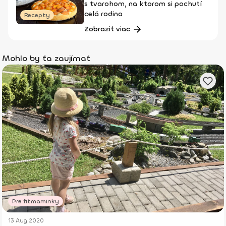
s tvarohom, na ktorom si pochutí
celá rodina
Recepty
Zobraziť viac
Mohlo by ťa zaujímať
Pre fitmaminky
13 Aug 2020