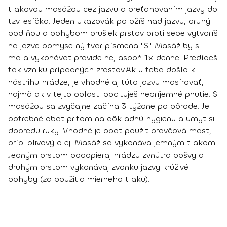
tlakovou masážou cez jazvu a preťahovaním jazvy do
tzv. esíčka. Jeden ukazovák položíš nad jazvu, druhý
pod ňou a pohybom brušiek prstov proti sebe vytvoríš
na jazve pomyselný tvar písmena "S".
Masáž by si
mala vykonávať pravidelne, aspoň 1x denne
. Predídeš
tak vzniku prípadných zrastov.
Ak u teba došlo k
nástrihu hrádze, je vhodné aj túto jazvu masírovať,
najmä ak v tejto oblasti pociťuješ nepríjemné pnutie. S
masážou sa zvyčajne začína 3 týždne po pôrode. Je
potrebné dbať pritom na dôkladnú hygienu a umyť si
dopredu ruky. Vhodné je opäť použiť bravčová masť,
príp. olivový olej. Masáž sa vykonáva jemným tlakom.
Jedným prstom podopieraj hrádzu zvnútra pošvy a
druhým prstom vykonávaj zvonku jazvy krúživé
pohyby (za použitia mierneho tlaku).