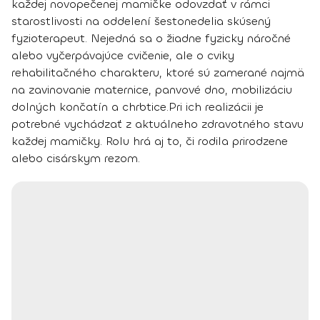
každej novopečenej mamičke odovzdať v rámci
starostlivosti na oddelení šestonedelia skúsený
fyzioterapeut. Nejedná sa o žiadne fyzicky náročné
alebo vyčerpávajúce cvičenie, ale o
cviky
rehabilitačného charakteru
, ktoré sú zamerané najmä
na
zavinovanie maternice, panvové dno, mobilizáciu
dolných končatín a chrbtice.
Pri ich realizácii je
potrebné vychádzať z aktuálneho zdravotného stavu
každej mamičky. Rolu hrá aj to, či rodila prirodzene
alebo cisárskym rezom.