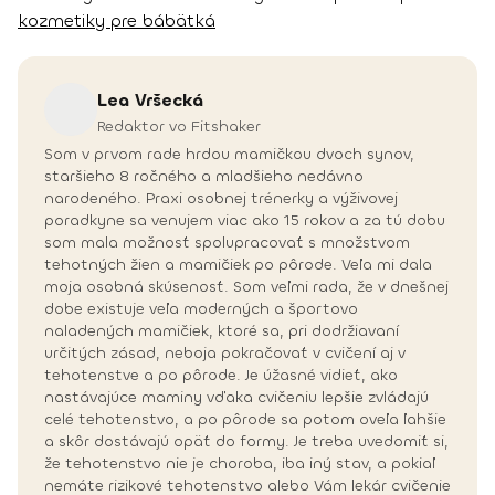
kozmetiky pre bábätká
Lea
Vršecká
Redaktor vo Fitshaker
Som v prvom rade hrdou mamičkou dvoch synov,
staršieho 8 ročného a mladšieho nedávno
narodeného. Praxi osobnej trénerky a výživovej
poradkyne sa venujem viac ako 15 rokov a za tú dobu
som mala možnosť spolupracovať s množstvom
tehotných žien a mamičiek po pôrode. Veľa mi dala
moja osobná skúsenosť. Som veľmi rada, že v dnešnej
dobe existuje veľa moderných a športovo
naladených mamičiek, ktoré sa, pri dodržiavaní
určitých zásad, neboja pokračovať v cvičení aj v
tehotenstve a po pôrode. Je úžasné vidieť, ako
nastávajúce maminy vďaka cvičeniu lepšie zvládajú
celé tehotenstvo, a po pôrode sa potom oveľa ľahšie
a skôr dostávajú opäť do formy. Je treba uvedomiť si,
že tehotenstvo nie je choroba, iba iný stav, a pokiaľ
nemáte rizikové tehotenstvo alebo Vám lekár cvičenie