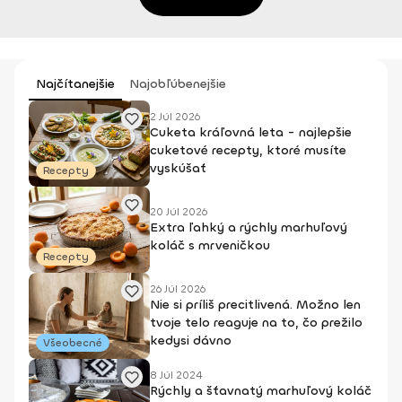
Najčítanejšie
Najobľúbenejšie
2 Júl 2026
Cuketa kráľovná leta - najlepšie
cuketové recepty, ktoré musíte
vyskúšať
Recepty
20 Júl 2026
Extra ľahký a rýchly marhuľový
koláč s mrveničkou
Recepty
26 Júl 2026
Nie si príliš precitlivená. Možno len
tvoje telo reaguje na to, čo prežilo
kedysi dávno
Všeobecné
8 Júl 2024
Rýchly a šťavnatý marhuľový koláč