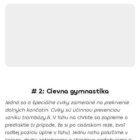
# 2: Cievna gymnastika
Jedná sa o
špeciálne cviky zamerané na prekrvenie
dolných končatín
. Cviky sú účinnou prevenciou
vzniku trombózy.
A:
V ľ
ahu na chrbte sa zaprieme o
predlaktie (v prípade, že si po cisárskom reze, zvoľ
radšej pozíciu úplne v ľahu).
Jednu nohu pokrčíme v
kolene, druhú natiahneme a striedavo preťahujeme a