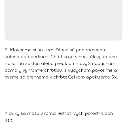
B:
Kľakneme si na zem. Dlane sú pod ramenami,
kolená pod bedrami. Chrbtica je v neutrálnej polohe.
Pozor na záklon alebo predklon hlavy.
S nádychom
pomaly vyhrbíme chrbticu, s výdychom povolíme a
mierne sa prehneme v chrbte.
Celkom opakujeme 5x.
* cviky sa môžu v rámci jednotlivých pôrodniciach
líšiť