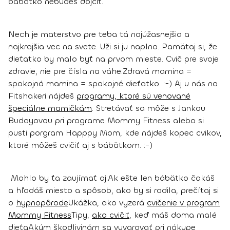
bábätko nebudeš dojčiť.
Nech je materstvo pre teba tá najúžasnejšia a
najkrajšia vec na svete. Uži si ju naplno. Pamätaj si, že
dieťatko by malo byť na prvom mieste. Cvič pre svoje
zdravie, nie pre čísla na váhe.
Zdravá mamina =
spokojná mamina = spokojné dieťatko. :-)
Aj u nás na
Fitshakeri nájdeš
programy, ktoré sú venované
špeciálne mamičkám
. Stretávať sa môže s Jankou
Budayovou pri programe Mommy Fitness alebo si
pusti porgram Happpy Mom, kde nájdeš kopec cvikov,
ktoré môžeš cvičiť aj s bábätkom. :-)
Mohlo by ťa zaujímať aj:
Ak ešte len bábätko čakáš
a hľadáš miesto a spôsob, ako by si rodila, prečítaj si
o
hypnopôrode
Ukážka, ako vyzerá
cvičenie v program
Mommy Fitness
Tipy,
ako cvičiť
, keď máš doma malé
dieťa
Akým škodlivinám sa vyvarovať pri nákupe