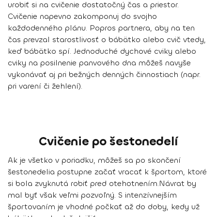
urobiť si na cvičenie dostatočný čas a priestor.
Cvičenie napevno zakomponuj do svojho
každodenného plánu.
Popros partnera, aby na ten
čas prevzal starostlivosť o bábätko alebo cvič vtedy,
keď bábätko spí. Jednoduché dychové cviky alebo
cviky na posilnenie panvového dna môžeš navyše
vykonávať aj pri bežných denných činnostiach (napr.
pri varení či žehlení).
Cvičenie po šestonedelí
Ak je všetko v poriadku, môžeš sa
po skončení
šestonedelia postupne začať vracať k športom, ktoré
si bola zvyknutá robiť pred otehotnením
.
Návrat
by
mal byť však veľmi
pozvoľný
. S intenzívnejším
športovaním je vhodné počkať až do doby, kedy už