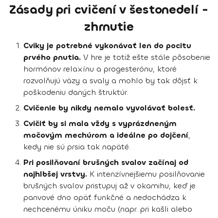
Zásady pri cvičení v šestonedelí -
zhrnutie
Cviky je potrebné vykonávať len do pocitu
prvého pnutia.
V hre je totiž ešte stále pôsobenie
hormónov relaxínu a progesterónu, ktoré
rozvolňujú väzy a svaly a mohlo by tak dôjsť k
poškodeniu daných štruktúr.
Cvičenie by nikdy nemalo vyvolávať bolesť.
Cvičiť by si mala vždy s vyprázdneným
močovým mechúrom a ideálne po dojčení
,
kedy nie sú prsia tak napäté.
Pri posilňovaní brušných svalov začínaj od
najhlbšej vrstvy.
K intenzívnejšiemu posilňovanie
brušných svalov pristupuj až v okamihu, keď je
panvové dno opäť funkčné a nedochádza k
nechcenému úniku moču (napr. pri kašli alebo