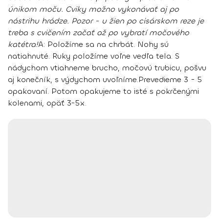
únikom moču
. Cviky možno vykonávať aj po
nástrihu hrádze. Pozor - u žien po cisárskom reze je
treba s cvičením začať až po vybratí močového
katétra!
A:
Položíme sa na chrbát. Nohy sú
natiahnuté. Ruky položíme voľne vedľa tela.
S
nádychom vtiahneme brucho, močovú trubicu, pošvu
aj konečník, s výdychom uvoľníme.
Prevedieme 3 - 5
opakovaní. Potom opakujeme to isté s pokrčenými
kolenami, opäť 3-5x.