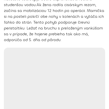
studenšou vodou.
Ak žena rodila
cisárskym rezom
,
začína sa mobilizáciou
12 hodín po operácii
. Mamička
si na posteli pokrčí obe nohy v kolenách a vytáča ich
ľahko do strán. Tento pohyb podporuje črevnú
peristaltiku.
Ležať na bruchu s preloženým vankúšom
sa v prípade, že hojenie prebieha tak ako má,
odporúča
od 5. dňa od pôrodu
.