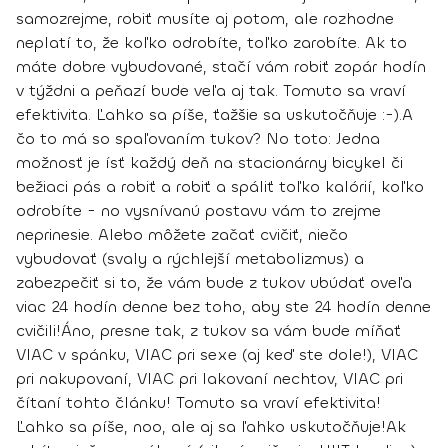
samozrejme, robiť musíte aj potom, ale rozhodne
neplatí to, že koľko odrobíte, toľko zarobíte. Ak to
máte dobre vybudované, stačí vám robiť zopár hodín
v týždni a peňazí bude veľa aj tak. Tomuto sa vraví
efektivita. Ľahko sa píše, ťažšie sa uskutočňuje :-).
A
čo to má so spaľovaním tukov? No toto: Jedna
možnosť je ísť každý deň na stacionárny bicykel či
bežiaci pás a robiť a robiť a spáliť toľko kalórií, koľko
odrobíte - no vysnívanú postavu vám to zrejme
neprinesie. Alebo môžete začať cvičiť, niečo
vybudovať (svaly a rýchlejší metabolizmus) a
zabezpečiť si to, že vám bude z tukov ubúdať oveľa
viac 24 hodín denne bez toho, aby ste 24 hodín denne
cvičili
!
Áno, presne tak, z tukov sa vám bude míňať
VIAC v spánku, VIAC pri sexe (aj keď ste dole!), VIAC
pri nakupovaní, VIAC pri lakovaní nechtov, VIAC pri
čítaní tohto článku! Tomuto sa vraví efektivita!
Ľahko sa píše, noo, ale aj sa ľahko uskutočňuje!
Ak