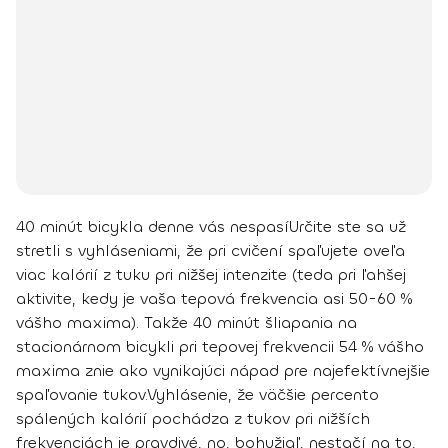
40 minút bicykla denne vás nespasí
Určite ste sa už
stretli s vyhláseniami, že
pri cvičení spaľujete oveľa
viac kalórií z tuku pri nižšej intenzite
(teda pri ľahšej
aktivite, kedy je vaša tepová frekvencia asi 50-60 %
vášho maxima). Takže 40 minút šliapania na
stacionárnom bicykli pri tepovej frekvencii 54 % vášho
maxima znie ako vynikajúci nápad pre najefektívnejšie
spaľovanie tukov.
Vyhlásenie, že väčšie percento
spálených kalórií pochádza z tukov pri nižších
frekvenciách je pravdivé, no, bohužiaľ, nestačí na to,