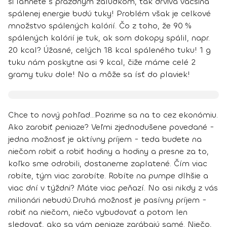
si ľahnete s prázdnym žalúdkom, tak drvivá väčšina
spálenej energie budú tuky
! Problém však je celkové
množstvo spálených kalórií. Čo z toho, že 90 %
spálených kalórií je tuk, ak som dokopy spálil, napr.
20 kcal? Úžasné, celých 18 kcal spáleného tuku! 1 g
tuku nám poskytne asi 9 kcal, čiže máme celé 2
gramy tuku dole! No a môže sa ísť do plaviek!
Chce to nový pohľad...
Pozrime sa na to cez ekonómiu.
Ako zarobiť peniaze? Veľmi zjednodušene povedané -
jedna možnosť je aktívny príjem - teda budete na
niečom robiť a robiť hodiny a hodiny a presne za to,
koľko sme odrobili, dostaneme zaplatené. Čím viac
robíte, tým viac zarobíte. Robíte na pumpe dlhšie a
viac dní v týždni? Máte viac peňazí. No asi nikdy z vás
milionári nebudú.
Druhá možnosť je pasívny príjem -
robiť na niečom, niečo vybudovať a potom len
sledovať, ako sa vám peniaze zarábajú samé. Niečo,