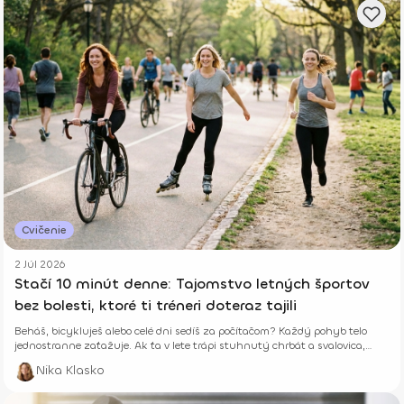
Cvičenie
2 Júl 2026
Stačí 10 minút denne: Tajomstvo letných športov
bez bolesti, ktoré ti tréneri doteraz tajili
Beháš, bicykluješ alebo celé dni sedíš za počítačom? Každý pohyb telo
jednostranne zaťažuje. Ak ťa v lete trápi stuhnutý chrbát a svalovica,
niekde robíš chybu. Zisti, ako ti len 10 minút správneho cvičenia denne
Nika Klasko
vráti energiu a zabezpečí leto úplne bez b