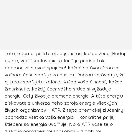
Toto je téma, pri ktorej zbystrie asi každá žena. Bodaj
by nie, veď “spaľovanie kalórií” je predsa tak
podmanivé slovné spojenie! Každá správna žena vo
voľnom čase spaľuje kalórie :-). Dobrou správou je, že
aj teraz spaľujete kalórie. Každá vaša činnosť, každé
žmurknutie, každý úder vášho srdca si vyžaduje
energiu. Celý život je premena energie. A túto energiu
získavate z univerzálneho zdroja energie všetkých
živých organizmov - ATP. Z tejto chemickej zlúčeniny
pochádza všetka vaša energia - konkrétne pri jej
štiepení sa energia uvoľňuje. No a ATP vaše telo
získava najrôznejšími spôsobmi - zložitými