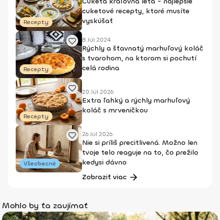
Cuketa kráľovná leta - najlepšie
cuketové recepty, ktoré musíte
vyskúšať
Recepty
8 Júl 2024
Rýchly a šťavnatý marhuľový koláč
s tvarohom, na ktorom si pochutí
celá rodina
Recepty
20 Júl 2026
Extra ľahký a rýchly marhuľový
koláč s mrveničkou
Recepty
26 Júl 2026
Nie si príliš precitlivená. Možno len
tvoje telo reaguje na to, čo prežilo
kedysi dávno
Všeobecné
Zobraziť viac
Mohlo by ťa zaujímať