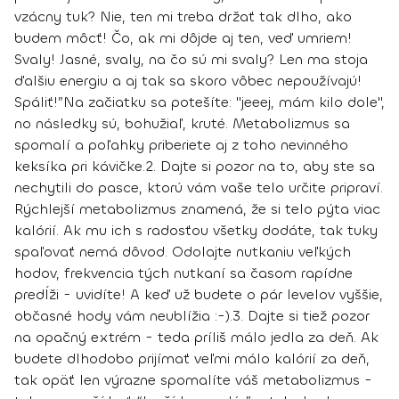
vzácny tuk? Nie, ten mi treba držať tak dlho, ako
budem môcť! Čo, ak mi dôjde aj ten, veď umriem!
Svaly! Jasné, svaly, na čo sú mi svaly? Len ma stoja
ďalšiu energiu a aj tak sa skoro vôbec nepoužívajú!
Spáliť!”
Na začiatku sa potešíte: "jeeej, mám kilo dole",
no následky sú, bohužiaľ, kruté. Metabolizmus sa
spomalí a poľahky priberiete aj z toho nevinného
keksíka pri kávičke.
2. Dajte si pozor na to, aby ste sa
nechytili do pasce, ktorú vám vaše telo určite pripraví.
Rýchlejší metabolizmus znamená, že si telo pýta viac
kalórií. Ak mu ich s radosťou všetky dodáte, tak tuky
spaľovať nemá dôvod. Odolajte nutkaniu veľkých
hodov, frekvencia tých nutkaní sa časom rapídne
predĺži - uvidíte! A keď už budete o pár levelov vyššie,
občasné hody vám neublížia :-).
3. Dajte si tiež pozor
na opačný extrém - teda príliš málo jedla za deň.
Ak
budete dlhodobo prijímať veľmi málo kalórií za deň,
tak opäť len výrazne spomalíte váš metabolizmus -