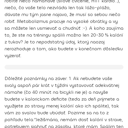
robíte niečo namáhavé (silové cvičenie, HIIT kardio…)
,
niečo, čo vaše telo nezvláda len tak lážo-plážo,
dávate mu tým jasne najavo, že musí so sebou niečo
robiť.
Metabolizmus pracuje na vysoké obrátky a vy
sa môžete len usmievať a chudnúť :-). A koho zaujíma
to, že ste na tréningu spálili možno len 20-30 % kalórií
z tukov? Je to nepodstatný údaj, ktorý naozaj
nerozhoduje o tom, ako budete v konečnom dôsledku
vyzerať.
Dôležité poznámky na záver:
1. Ak nebudete vaše
svaly aspoň pár krát v týždni vystavovať adekvátnej
námahe
(čo 40 minút na bicykli nie je) a navyše
budete v kalorickom deficite (teda za deň prijmete a
využijete zo stravy menej kalórií ako ich spálite),
tak
vám zo svalov bude ubúdať
. Pozrime sa na to z
pohľadu tela:
“Ježišmária, nemám dosť kalórií v strave,
potrebujem siahnuť na zásoby, ktoré mám. Spálim ten