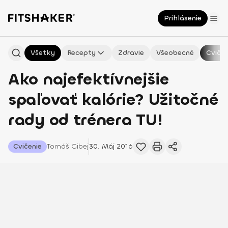
Prihlásenie
Všetky
Recepty
Zdravie
Všeobecné
Cvičen
Ako najefektívnejšie
spaľovať kalórie? Užitočné
rady od trénera TU!
Cvičenie
Tomáš
Gibej
30. Máj 2016