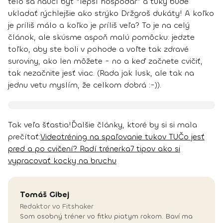
telo sa naučí byť “lepší hospodár” a tuky bude
ukladať rýchlejšie ako strýko Držgroš dukáty! A koľko
je príliš málo a koľko je príliš veľa? To je na celý
článok, ale skúsme aspoň malú pomôcku:
jedzte
toľko, aby ste boli v pohode a voľte tak zdravé
suroviny, ako len môžete
- no a keď začnete cvičiť,
tak nezačnite jesť viac. (Rada jak lusk, ale tak na
jednu vetu myslím, že celkom dobrá :-)).
Tak veľa šťastia!
Ďalšie články, ktoré by si si mala
prečítať:
Videotréning na spaľovanie tukov TU
Čo jesť
pred a po cvičení? Radí trénerka
7 tipov ako si
vypracovať kocky na bruchu
Tomáš
Gibej
Redaktor vo Fitshaker
Som osobný tréner vo fitku piatym rokom. Baví ma