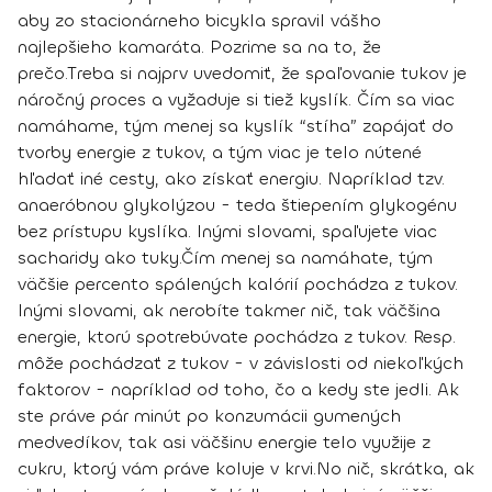
aby zo stacionárneho bicykla spravil vášho
najlepšieho kamaráta. Pozrime sa na to, že
prečo.
Treba si najprv uvedomiť, že spaľovanie tukov je
náročný proces a vyžaduje si tiež kyslík. Čím sa viac
namáhame, tým menej sa kyslík “stíha” zapájať do
tvorby energie z tukov, a tým viac je telo nútené
hľadať iné cesty, ako získať energiu. Napríklad tzv.
anaeróbnou glykolýzou - teda štiepením glykogénu
bez prístupu kyslíka. Inými slovami,
spaľujete viac
sacharidy ako tuky
.
Čím menej sa namáhate, tým
väčšie percento spálených kalórií pochádza z tukov.
Inými slovami, ak nerobíte takmer nič, tak väčšina
energie, ktorú spotrebúvate pochádza z tukov. Resp.
môže pochádzať z tukov - v závislosti od niekoľkých
faktorov - napríklad od toho, čo a kedy ste jedli. Ak
ste práve pár minút po konzumácii gumených
medvedíkov, tak asi väčšinu energie telo využije z
cukru, ktorý vám práve koluje v krvi.
No nič, skrátka,
ak