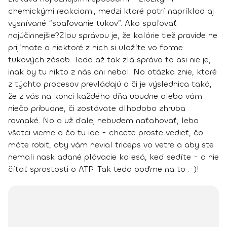
chemickými reakciami, medzi ktoré patrí napríklad aj
vysnívané “spaľovanie tukov”. Ako spaľovať
najúčinnejšie?
Zlou správou je, že kalórie tiež pravidelne
prijímate a niektoré z nich si uložíte vo forme
tukových zásob. Teda až tak zlá správa to asi nie je,
inak by tu nikto z nás ani nebol. No otázka znie, ktoré
z týchto procesov prevládajú a či je výslednica taká,
že z vás
na konci každého dňa ubudne alebo vám
niečo pribudne, či zostávate dlhodobo zhruba
rovnaké
. No a už ďalej nebudem naťahovať, lebo
všetci vieme o čo tu ide - chcete proste vedieť, čo
máte robiť, aby vám nevial triceps vo vetre a aby ste
nemali naskladané plávacie kolesá, keď sedíte - a nie
čítať sprostosti o ATP. Tak teda poďme na to :-)!