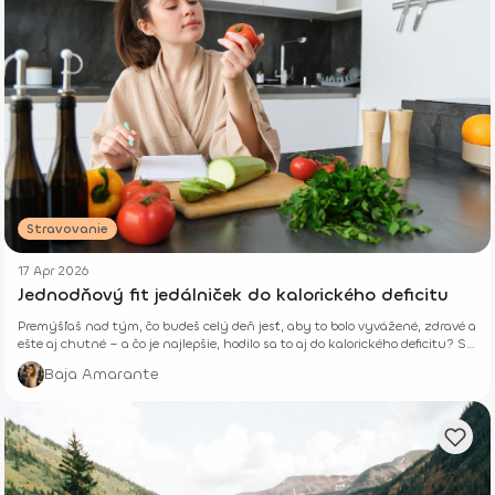
Stravovanie
17 Apr 2026
Jednodňový fit jedálniček do kalorického deficitu
Premýšľaš nad tým, čo budeš celý deň jesť, aby to bolo vyvážené, zdravé a
ešte aj chutné – a čo je najlepšie, hodilo sa to aj do kalorického deficitu? Si
tu správne.
Baja Amarante