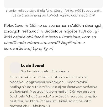
Interiér reštaurácie Biela ľalia. /Zdroj fotky: náš fotoaparát,
už celý zašpinený od toľkých vynikajúcich jedál :)))/
Pokračovanie článku so zoznamom ďalších siedmych
zdravých reštaurácii v Bratislave nájdete TU
A čo Ty?
Máš nejaké obľúbené miesta v Bratislave, kam sa
chodíš rada zdravo stravovať? Napíš nám v
komentári svoj tip aj Ty :-)
Lucia
Švaral
Spoluzakladateľka Fitshakera
Som inštruktorkou rôznych skupinových cvičení,
trénerkou a výživovou poradkyňou. Rada trávim
hodiny nielen v telocvični, ale aj na čerstvom vzduchu
a v kuchyni. Prostredníctvom mojich článkov by som
ťa chcela "chytiť za ruku" a ukázať ti zdravšiu a lepšiu
cestičku, po ktorej môžeš ísť. Budeš sa na nej cítiť
fantasticky. Sľubujem :-).