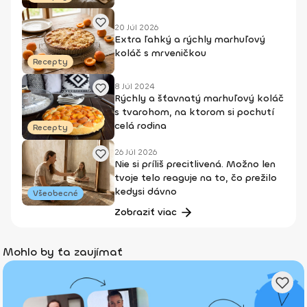
20 Júl 2026
Extra ľahký a rýchly marhuľový
koláč s mrveničkou
Recepty
8 Júl 2024
Rýchly a šťavnatý marhuľový koláč
s tvarohom, na ktorom si pochutí
celá rodina
Recepty
26 Júl 2026
Nie si príliš precitlivená. Možno len
tvoje telo reaguje na to, čo prežilo
kedysi dávno
Všeobecné
Zobraziť viac
Mohlo by ťa zaujímať