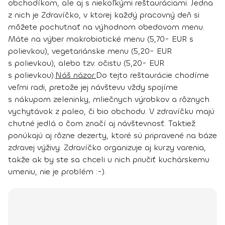
obchodíkom, ale aj s niekoľkými reštauráciami. Jedna
z nich je Zdravíčko, v ktorej každý pracovný deň si
môžete pochutnať na výhodnom obedovom menu.
Máte na výber makrobiotické menu (5,70- EUR s
polievkou), vegetariánske menu (5,20- EUR
s polievkou), alebo tzv. očistu (5,20- EUR
s polievkou).
Náš názor:
Do tejto reštaurácie chodíme
veľmi radi, pretože jej návštevu vždy spojíme
s nákupom zeleninky, mliečnych výrobkov a rôznych
vychytávok z paleo, či bio obchodu. V zdravíčku majú
chutné jedlá o čom značí aj návštevnosť. Taktiež
ponúkajú aj rôzne dezerty, ktoré sú pripravené na báze
zdravej výživy. Zdravíčko organizuje aj kurzy varenia,
takže ak by ste sa chceli u nich priučiť kuchárskemu
umeniu, nie je problém :-).