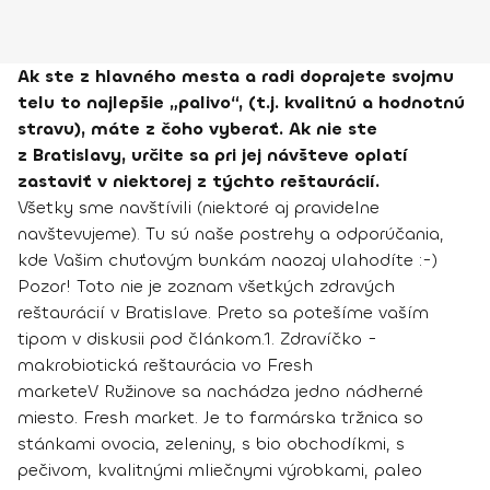
Ak ste z hlavného mesta a radi doprajete svojmu
telu to najlepšie „palivo“, (t.j. kvalitnú a hodnotnú
stravu), máte z čoho vyberať. Ak nie ste
z Bratislavy, určite sa pri jej návšteve oplatí
zastaviť v niektorej z týchto reštaurácií.
Všetky sme navštívili (niektoré aj pravidelne
navštevujeme). Tu sú naše postrehy a odporúčania,
kde Vašim chuťovým bunkám naozaj ulahodíte :-)
Pozor! Toto nie je zoznam všetkých zdravých
reštaurácií v Bratislave. Preto sa potešíme vaším
tipom v diskusii pod článkom.
1. Zdravíčko -
makrobiotická reštaurácia vo Fresh
markete
V Ružinove sa nachádza jedno nádherné
miesto. Fresh market. Je to farmárska tržnica so
stánkami ovocia, zeleniny, s bio obchodíkmi, s
pečivom, kvalitnými mliečnymi výrobkami, paleo