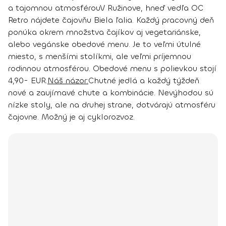
a tajomnou atmosférou
V Ružinove, hneď vedľa OC
Retro nájdete čajovňu Biela ľalia. Každý pracovný deň
ponúka okrem množstva čajíkov aj vegetariánske,
alebo vegánske obedové menu. Je to veľmi útulné
miesto, s menšími stolíkmi, ale veľmi príjemnou
rodinnou atmosférou. Obedové menu s polievkou stojí
4,90- EUR.
Náš názor:
Chutné jedlá a každý týždeň
nové a zaujímavé chute a kombinácie. Nevýhodou sú
nízke stoly, ale na druhej strane, dotvárajú atmosféru
čajovne. Možný je aj cyklorozvoz.