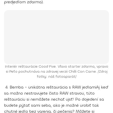
predjedlom zdarma).
Interiér reštaurácie Good Five. Vľavo starter zdarma, vpravo
si Peťo pochutnáva na zdravej verzii Chilli Con Carne. /Zdroj
fotky: náš fotoaparát/
4. Bemba - unikátna reštaurácia s RAW jedlami
Aj keď
sa možno nestravujete čisto RAW stravou, túto
reštauráciu si nemôžete nechať ujsť! Po dojedení sa
budete pýtať sami seba, ako je možné urobiť tak
chutné jedlo bez varenia, či pečenia? Môžete si