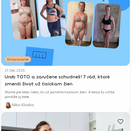
Stravovanie
27 Dec 2025
Urob TOTO a zaručene schudneš! 7 rád, ktoré
zmenili život už tisíckam žien
Máme pre teba niečo, čo už pomohlo tisíckam žien. A teraz to určite
pomôže aj tebe.
Nika Klasko