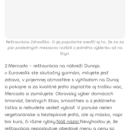
Reštaurácia Zdravíčko. O jej popularite svedčí aj to, že sa za
pár posledných mesiacov rozšírili z jedného výklenku až na
štyri.
2.
Mercado - reštaurácia na nábreží Dunaja
v Eurovei
Ak ste skutočný gurmáni, milujete jesť
zdravo, v príjemnej atmosfére s výhľadom na Dunaj
a pokojne si za kvalitné jedlo zaplatíte aj trošku viac,
Mercado si zamilujete. Obrovský výber domácich
limonád, čerstvých štiav, smoothies a z jedálneho
lístka si nebudete vedieť vybrať. V ponuke nielen
vegetariánske a bezlepkové jedlá, ale aj mäsko, napr.
bio kura, či rôzne rybky.
Náš názor:
Nevýhodou je, že
reštaurácia neposkytuje obedové menu a ceny sú