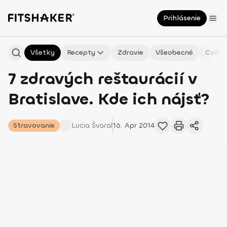
Prihlásenie
Všetky
Recepty
Zdravie
Všeobecné
Cvičen
7 zdravých reštaurácií v
Bratislave. Kde ich nájsť?
Stravovanie
Lucia
Švaral
16. Apr 2014