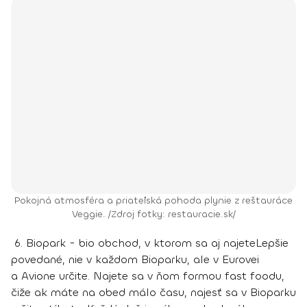
Pokojná atmosféra a priateľská pohoda plynie z reštauráce
Veggie. /Zdroj fotky: restauracie.sk/
6. Biopark - bio obchod, v ktorom sa aj najete
Lepšie
povedané, nie v každom Bioparku, ale v Eurovei
a Avione určite. Najete sa v ňom formou fast foodu,
čiže ak máte na obed málo času, najesť sa v Bioparku