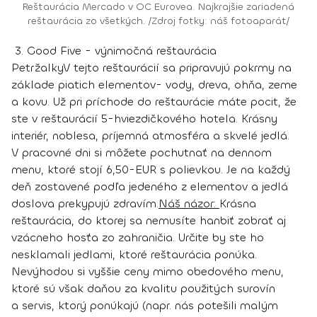
Reštaurácia Mercado v OC Eurovea. Najkrajšie zariadená
reštaurácia zo všetkých. /Zdroj fotky: náš fotoaparát/
3. Good Five - výnimočná reštaurácia
Petržalky
V tejto reštaurácií sa pripravujú pokrmy na
základe piatich elementov- vody, dreva, ohňa, zeme
a kovu. Už pri príchode do reštaurácie máte pocit, že
ste v reštaurácií 5-hviezdičkového hotela. Krásny
interiér, noblesa, príjemná atmosféra a skvelé jedlá.
V pracovné dni si môžete pochutnať na dennom
menu, ktoré stojí 6,50-EUR s polievkou. Je na každý
deň zostavené podľa jedeného z elementov a jedlá
doslova prekypujú zdravím.
Náš názor:
Krásna
reštaurácia, do ktorej sa nemusíte hanbiť zobrať aj
vzácneho hosťa zo zahraničia. Určite by ste ho
nesklamali jedlami, ktoré reštaurácia ponúka.
Nevýhodou si vyššie ceny mimo obedového menu,
ktoré sú však daňou za kvalitu použitých surovín
a servis, ktorý ponúkajú (napr. nás potešili malým