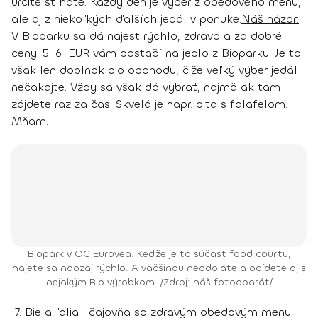
určite stíhate. Každý deň je výber z obedového menu,
ale aj z niekoľkých ďalších jedál v ponuke.
Náš názor:
V Bioparku sa dá najesť rýchlo, zdravo a za dobré
ceny. 5-6-EUR vám postačí na jedlo z Bioparku. Je to
však len doplnok bio obchodu, čiže veľký výber jedál
nečakajte. Vždy sa však dá vybrať, najmä ak tam
zájdete raz za čas. Skvelá je napr. pita s falafelom.
Mňam.
Biopark v OC Eurovea. Keďže je to súčasť food courtu,
najete sa naozaj rýchlo. A väčšinou neodoláte a odídete aj s
nejakým Bio výrobkom. /Zdroj: náš fotoaparát/
7. Biela ľalia- čajovňa so zdravým obedovým menu