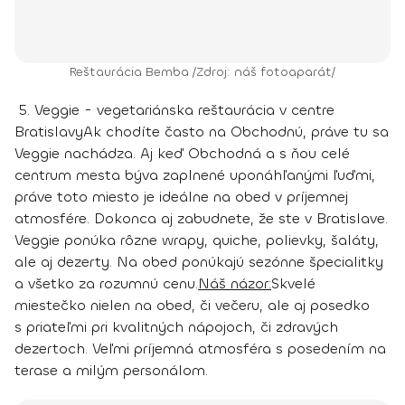
Reštaurácia Bemba /Zdroj: náš fotoaparát/
5. Veggie - vegetariánska reštaurácia v centre
Bratislavy
Ak chodíte často na Obchodnú, práve tu sa
Veggie nachádza. Aj keď Obchodná a s ňou celé
centrum mesta býva zaplnené uponáhľanými ľuďmi,
práve toto miesto je ideálne na obed v príjemnej
atmosfére. Dokonca aj zabudnete, že ste v Bratislave.
Veggie ponúka rôzne wrapy, quiche, polievky, šaláty,
ale aj dezerty. Na obed ponúkajú sezónne špecialitky
a všetko za rozumnú cenu.
Náš názor:
Skvelé
miestečko nielen na obed, či večeru, ale aj posedko
s priateľmi pri kvalitných nápojoch, či zdravých
dezertoch. Veľmi príjemná atmosféra s posedením na
terase a milým personálom.