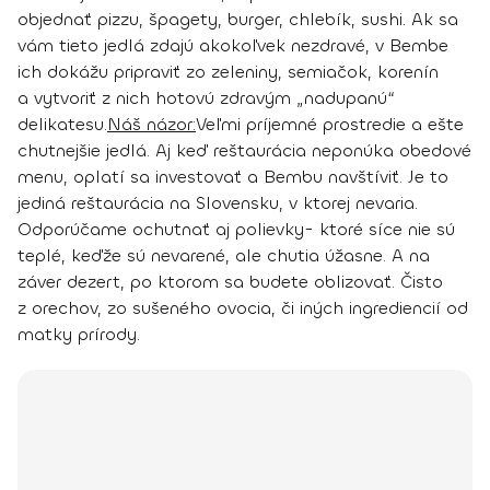
objednať pizzu, špagety, burger, chlebík, sushi. Ak sa
vám tieto jedlá zdajú akokoľvek nezdravé, v Bembe
ich dokážu pripraviť zo zeleniny, semiačok, korenín
a vytvoriť z nich hotovú zdravým „nadupanú“
delikatesu.
Náš názor:
Veľmi príjemné prostredie a ešte
chutnejšie jedlá. Aj keď reštaurácia neponúka obedové
menu, oplatí sa investovať a Bembu navštíviť. Je to
jediná reštaurácia na Slovensku, v ktorej nevaria.
Odporúčame ochutnať aj polievky- ktoré síce nie sú
teplé, keďže sú nevarené, ale chutia úžasne. A na
záver dezert, po ktorom sa budete oblizovať. Čisto
z orechov, zo sušeného ovocia, či iných ingrediencií od
matky prírody.