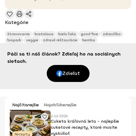
Kategórie
Stravovanie
bratislava
biela ľalia
good five
zdravíčko
biopark
veggie
zdravé reštaurácie
bemba
Páči sa ti náš článok? Zdieľaj ho na sociálnych
sieťach.
Zdieľať
Najčítanejšie
Najobľúbenejšie
2 Júl 2026
Cuketa kráľovná leta - najlepšie
cuketové recepty, ktoré musíte
vyskúšať
Recepty