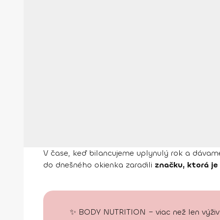
V čase, keď bilancujeme uplynulý rok a dávame
do dnešného okienka zaradili
značku, ktorá j
✨ BODY NUTRITION – viac než len výživa.