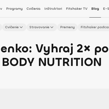
v
Programy
Cvičenia
Inštruktori
Fitshaker TV
Blog
E-
Cvičenie
Stravovanie
Premeny
Fitshaker podca
ienko: Vyhraj 2× p
d BODY NUTRITION