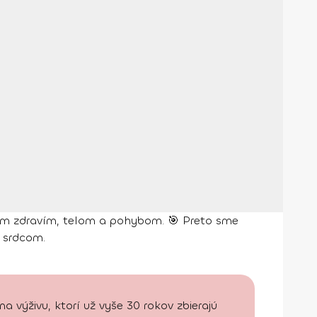
ojím zdravím, telom a pohybom. 🎯 Preto sme
j srdcom.
 výživu, ktorí už vyše 30 rokov zbierajú