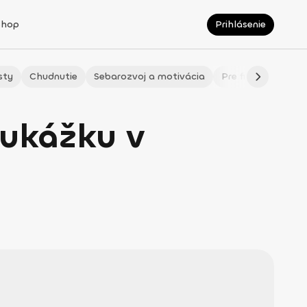
Shop
Prihlásenie
sty
Chudnutie
Sebarozvoj a motivácia
Pre fitmaminky
oukážku v