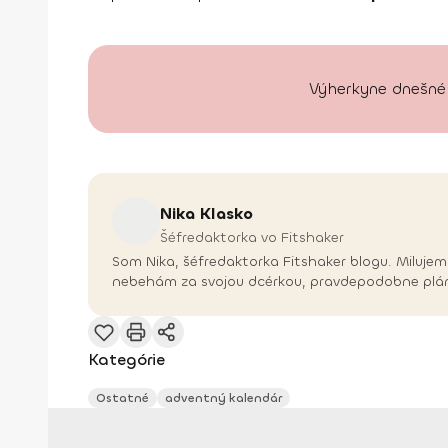
Výherkyne dnešnéh
Nika
Klasko
Šéfredaktorka vo Fitshaker
Som Nika, šéfredaktorka Fitshaker blogu. Milujem 
nebehám za svojou dcérkou, pravdepodobne plánu
Kategórie
Ostatné
adventný kalendár