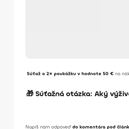
Súťaž o 2× poukážku v hodnote 50 €
na náku
🎁 Súťažná otázka: Aký výživ
Napíš nám odpoveď
do komentára pod člán