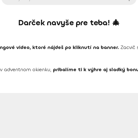
Darček navyše pre teba! 🎄
ingové video, ktoré nájdeš po kliknutí na banner.
Zacvič s
ž v adventnom okienku,
pribalíme ti k výhre aj sladký bon
.