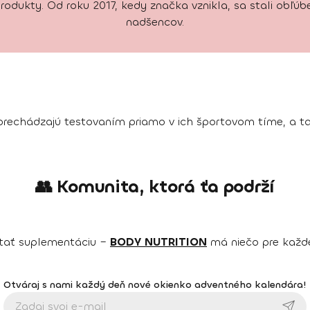
rodukty. Od roku 2017, kedy značka vznikla, sa stali obľú
nadšencov.
si prechádzajú testovaním priamo v ich športovom tíme, a ta
👥 Komunita, ktorá ťa podrží
ratať suplementáciu –
BODY NUTRITION
má niečo pre každéh
Otváraj s nami každý deň nové okienko adventného kalendára!