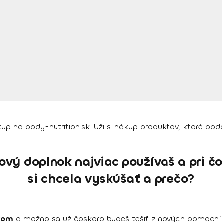
p na body-nutrition.sk. Uži si nákup produktov, ktoré podp
ový doplnok najviac používaš a pri 
si chcela vyskúšať a prečo?
kom
a možno sa už čoskoro budeš tešiť z nových pomocníko