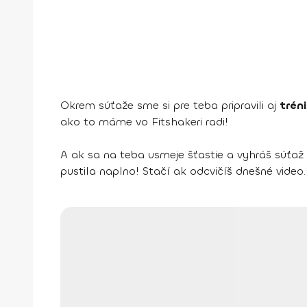
Okrem súťaže sme si pre teba pripravili aj
trén
ako to máme vo Fitshakeri radi!
A ak sa na teba usmeje šťastie a vyhráš súťa
pustila naplno! Stačí ak odcvičíš dnešné video