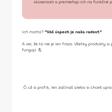
skúsenosti a premieňajú ich na funkčné p
Ich motto?
"Váš úspech je naša radosť."
A ver, že to nie je len fráza. Všetky produkty 
fungujú. 💪
Či už si profík, len začínaš alebo si chceš up