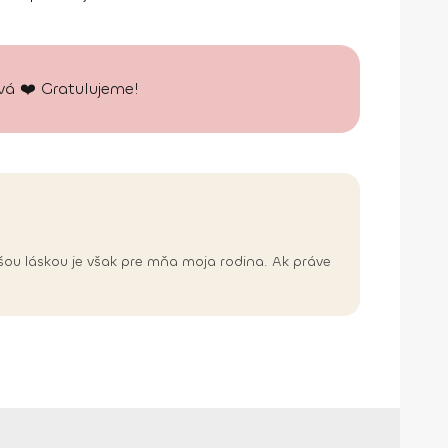
vá ❤️ Gratulujeme!
čšou láskou je však pre mňa moja rodina. Ak práve