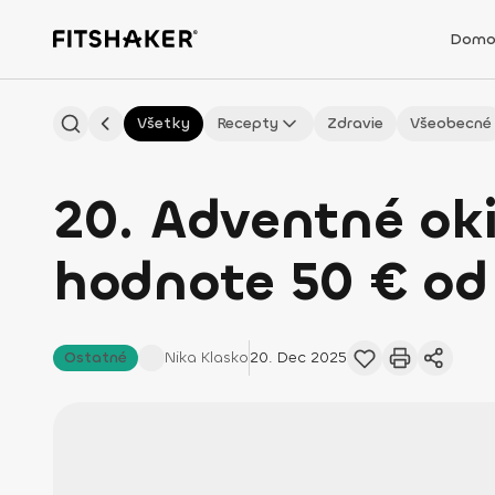
Domo
Všetky
Recepty
Zdravie
Všeobecné
20. Adventné ok
hodnote 50 € o
Ostatné
Nika
Klasko
20. Dec 2025