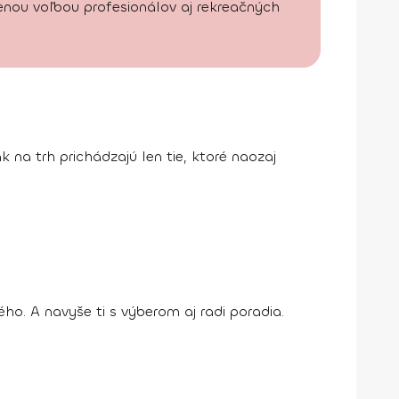
benou voľbou profesionálov aj rekreačných
k na trh prichádzajú len tie, ktoré naozaj
o. A navyše ti s výberom aj radi poradia.