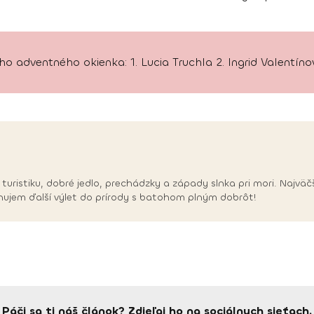
o adventného okienka: 1. Lucia Truchla 2. Ingrid Valentíno
turistiku, dobré jedlo, prechádzky a západy slnka pri mori. Najvä
jem ďalší výlet do prírody s batohom plným dobrôt!
Páči sa ti náš článok? Zdieľaj ho na sociálnych sieťach.