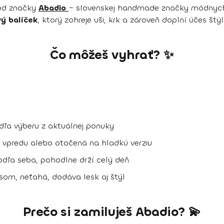
 od značky
Abadio
– slovenskej handmade značky módnych do
vý balíček
, ktorý zohreje uši, krk a zároveň doplní účes štý
Čo môžeš vyhrať? ✨
odľa výberu z aktuálnej ponuky
 vpredu alebo otočená na hladkú verziu
odľa seba, pohodlne drží celý deň
som, neťahá, dodáva lesk aj štýl
Prečo si zamiluješ Abadio? 💫