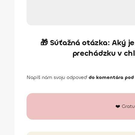
🎁 Súťažná otázka: Aký je
prechádzku v chl
Napíš nám svoju odpoveď
do komentára pod
❤️ Gratu