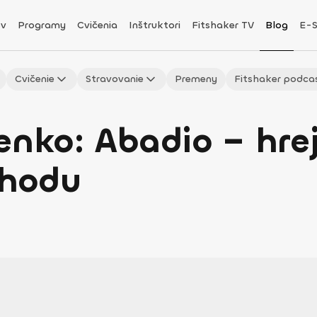
v
Programy
Cvičenia
Inštruktori
Fitshaker TV
Blog
E-
Cvičenie
Stravovanie
Premeny
Fitshaker podca
enko: Abadio – hrej
ohodu