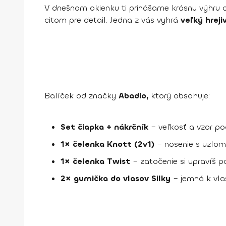
V dnešnom okienku ti prinášame krásnu výhru
citom pre detail. Jedna z vás vyhrá
veľký hreji
Balíček od značky
Abadio,
ktorý obsahuje:
Set čiapka + nákrčník
– veľkosť a vzor p
1× čelenka Knott (2v1)
– nosenie s uzlom
1× čelenka Twist
– zatočenie si upravíš p
2× gumička do vlasov Silky
– jemná k vla