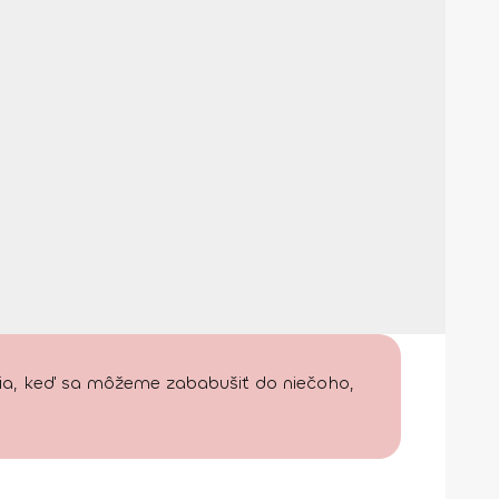
jšia, keď sa môžeme zababušiť do niečoho,