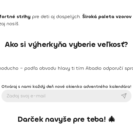
ortné strihy
pre deti aj dospelých.
Široká paleta vzorov
aj nosíš.
Ako si výherkyňa vyberie veľkosť?
noducho – podľa obvodu hlavy ti tím Abadio odporučí sprá
Otváraj s nami každý deň nové okienko adventného kalendára!
Darček navyše pre teba! 🎄