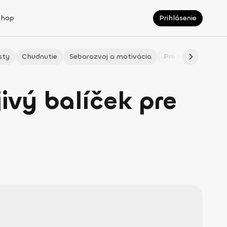
Shop
Prihlásenie
sty
Chudnutie
Sebarozvoj a motivácia
Pre fitmaminky
ivý balíček pre