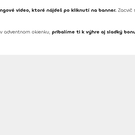
ingové video, ktoré nájdeš po kliknutí na banner.
Zacvič s
ž v adventnom okienku,
pribalíme ti k výhre aj sladký bon
.