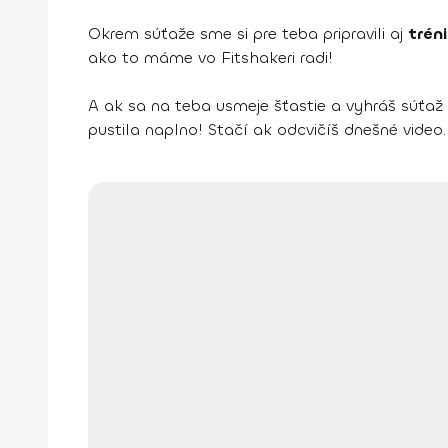
Okrem súťaže sme si pre teba pripravili aj
trén
ako to máme vo Fitshakeri radi!
A ak sa na teba usmeje šťastie a vyhráš súťa
pustila naplno! Stačí ak odcvičíš dnešné video