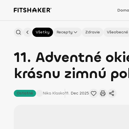
Domo
Všetky
Recepty
Zdravie
Všeobecné
11. Adventné oki
krásnu zimnú p
Ostatné
Nika
Klasko
11. Dec 2025