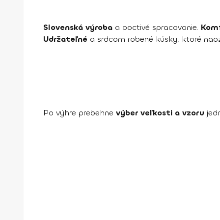
Slovenská výroba
a poctivé spracovanie.
Komf
Udržateľné
a srdcom robené kúsky, ktoré naoz
Po výhre prebehne
výber veľkosti a vzoru
jed