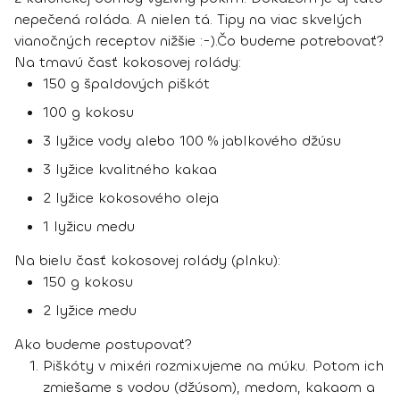
nepečená roláda. A nielen tá. Tipy na viac skvelých
vianočných receptov nižšie :-).
Čo budeme potrebovať?
Na tmavú časť kokosovej rolády:
150 g špaldových piškót
100 g kokosu
3 lyžice vody alebo 100 % jablkového džúsu
3 lyžice kvalitného kakaa
2 lyžice kokosového oleja
1 lyžicu medu
Na bielu časť kokosovej rolády (plnku):
150 g kokosu
2 lyžice medu
Ako budeme postupovať?
Piškóty v mixéri rozmixujeme na múku. Potom ich
zmiešame s vodou (džúsom), medom, kakaom a