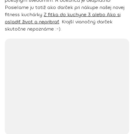
pokojným svedomím. A dokonca je bezplatná!
Posielame ju totiž ako darček pri nákupe našej novej
fitness kuchárky
Z fitka do kuchyne 3 alebo Ako si
osladiť život a nepribrať
. Krajší vianočný darček
skutočne nepoznáme :-).