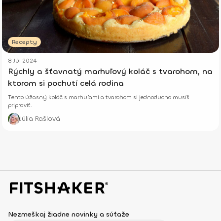
Recepty
8 Júl 2024
Rýchly a šťavnatý marhuľový koláč s tvarohom, na
ktorom si pochutí celá rodina
Tento úžasný koláč s marhuľami a tvarohom si jednoducho musíš
pripraviť.
Júlia Rašlová
Nezmeškaj žiadne novinky a súťaže