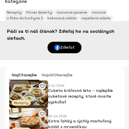
Kategórie
Recepty
Fitnes dezerty
vianocne pecenie
vianoce
z fitka do kuchyne 3
kokosová roláda
nepečená roláda
Páči sa ti náš článok? Zdieľaj ho na sociálnych
sieťach.
Zdieľať
Najčítanejšie
Najobľúbenejšie
2 Júl 2026
Cuketa kráľovná leta - najlepšie
cuketové recepty, ktoré musíte
vyskúšať
Recepty
20 Júl 2026
Extra ľahký a rýchly marhuľový
koláč s mrveničkou