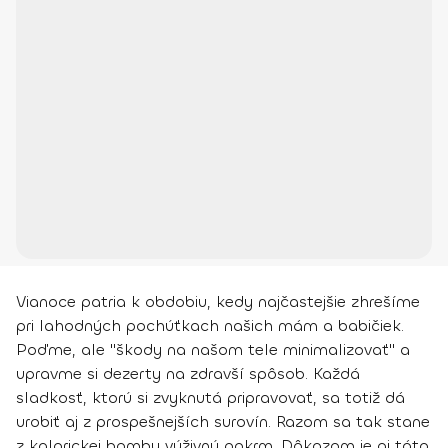
Vianoce patria k obdobiu, kedy najčastejšie zhrešíme
pri lahodných pochúťkach našich mám a babičiek.
Poďme, ale "škody na našom tele minimalizovať" a
upravme si dezerty na zdravší spôsob. Každá
sladkosť, ktorú si zvyknutá pripravovať, sa totiž dá
urobiť aj z prospešnejších surovín. Razom sa tak stane
z kalorickej bomby výživný pokrm. Dôkazom je aj táto