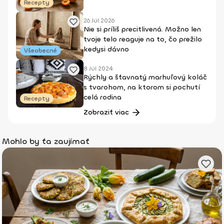
Recepty
26 Júl 2026
Nie si príliš precitlivená. Možno len
tvoje telo reaguje na to, čo prežilo
kedysi dávno
Všeobecné
8 Júl 2024
Rýchly a šťavnatý marhuľový koláč
s tvarohom, na ktorom si pochutí
celá rodina
Recepty
Zobraziť viac
Mohlo by ťa zaujímať