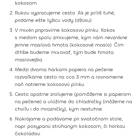
kokosom.
Rukou vypracujeme cesto. Ak je príliš tuhé,
pridáme ešte lyžicu vody (džúsu).
V mixéri pripravíme kokosovú plnku. Kokos
s medom spolu zmixujeme, kým nám nevznikne
jemne maslová hmota (kokosové maslo). Čím
dlhšie budeme mixovať, tým bude hmota
maslovejšia.
Medzi dvoma hárkami papiera na pečenie
rozvaľkáme cesto na cca 3 mm a rovnomerne
naň natrieme kokosovú plnku.
Cesto opatrne zrolujeme (pomôžeme si papierom
na pečenie) a uložíme do chladničky (môžeme na
chvíľu i do mrazničky), kým nestuhne.
Nakrájame a podávame pri sviatočnom stole,
napr. posypanú strúhaným kokosom, či horkou
čokoládou.