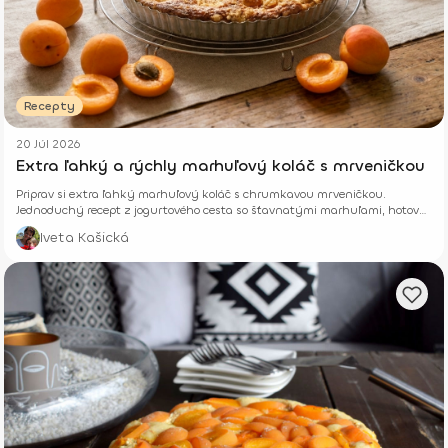
Recepty
20 Júl 2026
Extra ľahký a rýchly marhuľový koláč s mrveničkou
Priprav si extra ľahký marhuľový koláč s chrumkavou mrveničkou.
Jednoduchý recept z jogurtového cesta so šťavnatými marhuľami, hotový
z pár surovín.
Iveta Kašická