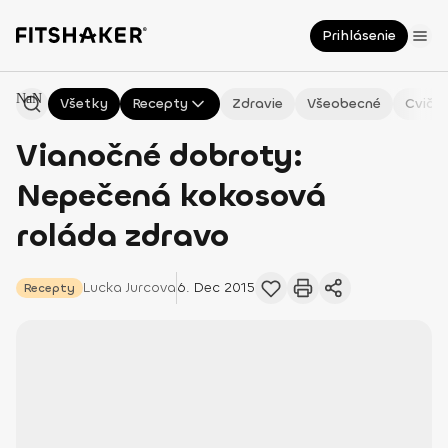
Prihlásenie
NaN
Všetky
Recepty
Zdravie
Všeobecné
Cvičen
Vianočné dobroty:
Nepečená kokosová
roláda zdravo
Lucka
Jurcova
6. Dec 2015
Recepty