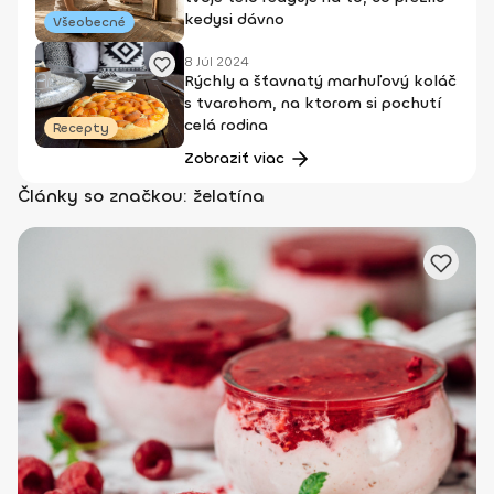
kedysi dávno
Všeobecné
8 Júl 2024
Rýchly a šťavnatý marhuľový koláč
s tvarohom, na ktorom si pochutí
celá rodina
Recepty
Zobraziť viac
Články so značkou: želatína