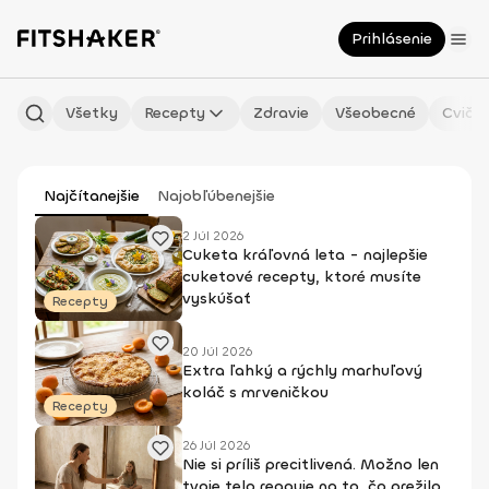
Prihlásenie
Všetky
Recepty
Zdravie
Všeobecné
Cvičen
Najčítanejšie
Najobľúbenejšie
2 Júl 2026
Cuketa kráľovná leta - najlepšie
cuketové recepty, ktoré musíte
vyskúšať
Recepty
20 Júl 2026
Extra ľahký a rýchly marhuľový
koláč s mrveničkou
Recepty
26 Júl 2026
Nie si príliš precitlivená. Možno len
tvoje telo reaguje na to, čo prežilo