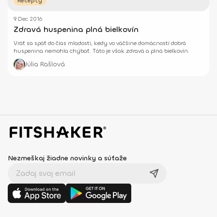
Recepty
9 Dec 2016
Zdravá huspenina plná bielkovín
Vráť sa späť do čias mladosti, kedy vo väčšine domácností dobrá
huspenina nemohla chýbať. Táto je však zdravá a plná bielkovín.
Júlia Rašlová
Nezmeškaj žiadne novinky a súťaže