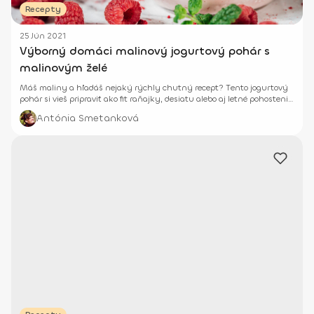
Recepty
25 Jún 2021
Výborný domáci malinový jogurtový pohár s
malinovým želé
Máš maliny a hľadáš nejaký rýchly chutný recept? Tento jogurtový
pohár si vieš pripraviť ako fit raňajky, desiatu alebo aj letné pohostenie
pre návštevy.
Antónia Smetanková