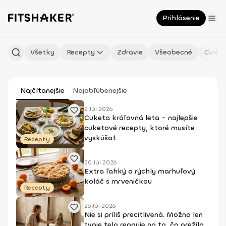
Prihlásenie
Všetky
Recepty
Zdravie
Všeobecné
Cvičen
Najčítanejšie
Najobľúbenejšie
2 Júl 2026
Cuketa kráľovná leta - najlepšie
cuketové recepty, ktoré musíte
vyskúšať
Recepty
20 Júl 2026
Extra ľahký a rýchly marhuľový
koláč s mrveničkou
Recepty
26 Júl 2026
Nie si príliš precitlivená. Možno len
tvoje telo reaguje na to, čo prežilo