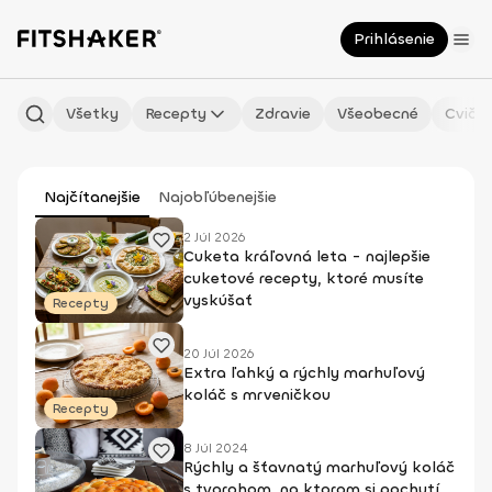
Prihlásenie
Všetky
Recepty
Zdravie
Všeobecné
Cvičen
Najčítanejšie
Najobľúbenejšie
2 Júl 2026
Cuketa kráľovná leta - najlepšie
cuketové recepty, ktoré musíte
vyskúšať
Recepty
20 Júl 2026
Extra ľahký a rýchly marhuľový
koláč s mrveničkou
Recepty
8 Júl 2024
Rýchly a šťavnatý marhuľový koláč
s tvarohom, na ktorom si pochutí