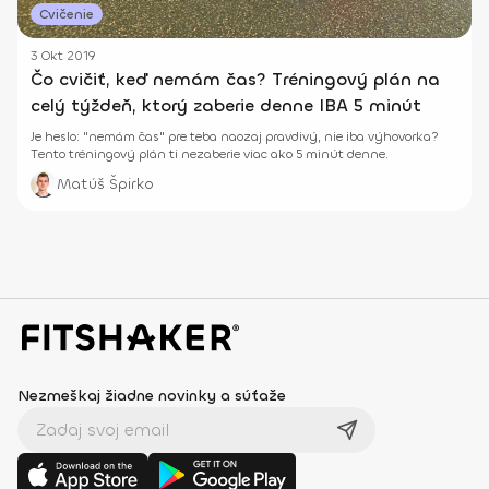
Cvičenie
3 Okt 2019
Čo cvičiť, keď nemám čas? Tréningový plán na
celý týždeň, ktorý zaberie denne IBA 5 minút
Je heslo: "nemám čas" pre teba naozaj pravdivý, nie iba výhovorka?
Tento tréningový plán ti nezaberie viac ako 5 minút denne.
Matúš Špirko
Nezmeškaj žiadne novinky a súťaže