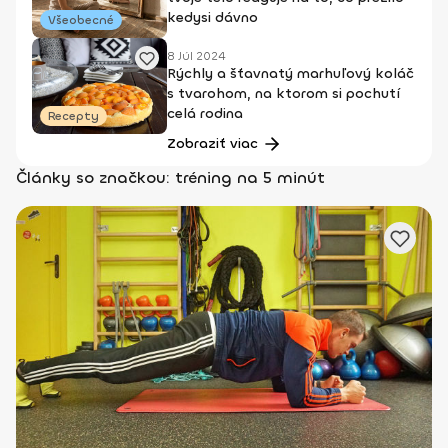
kedysi dávno
Všeobecné
8 Júl 2024
Rýchly a šťavnatý marhuľový koláč
s tvarohom, na ktorom si pochutí
celá rodina
Recepty
Zobraziť viac
Články so značkou: tréning na 5 minút