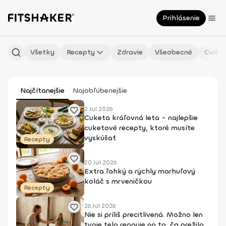
Prihlásenie
Všetky
Recepty
Zdravie
Všeobecné
Cvičen
Najčítanejšie
Najobľúbenejšie
2 Júl 2026
Cuketa kráľovná leta - najlepšie
cuketové recepty, ktoré musíte
vyskúšať
Recepty
20 Júl 2026
Extra ľahký a rýchly marhuľový
koláč s mrveničkou
Recepty
26 Júl 2026
Nie si príliš precitlivená. Možno len
tvoje telo reaguje na to, čo prežilo